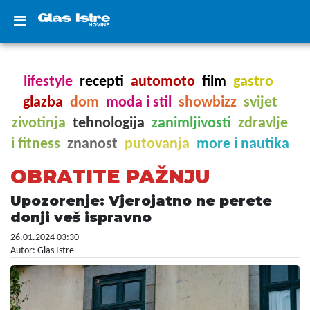
lifestyle
recepti
automoto
film
gastro
glazba
dom
moda i stil
showbizz
svijet
zivotinja
tehnologija
zanimljivosti
zdravlje
i fitness
znanost
putovanja
more i nautika
OBRATITE PAŽNJU
Upozorenje: Vjerojatno ne perete
donji veš ispravno
26.01.2024 03:30
Autor: Glas Istre