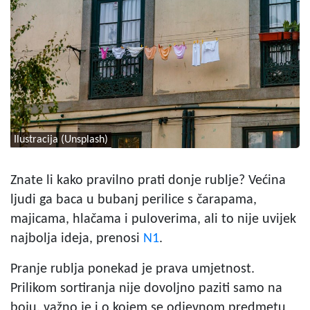
Ilustracija (Unsplash)
Znate li kako pravilno prati donje rublje? Većina
ljudi ga baca u bubanj perilice s čarapama,
majicama, hlačama i puloverima, ali to nije uvijek
najbolja ideja, prenosi
N1
.
Pranje rublja ponekad je prava umjetnost.
Prilikom sortiranja nije dovoljno paziti samo na
boju, važno je i o kojem se odjevnom predmetu