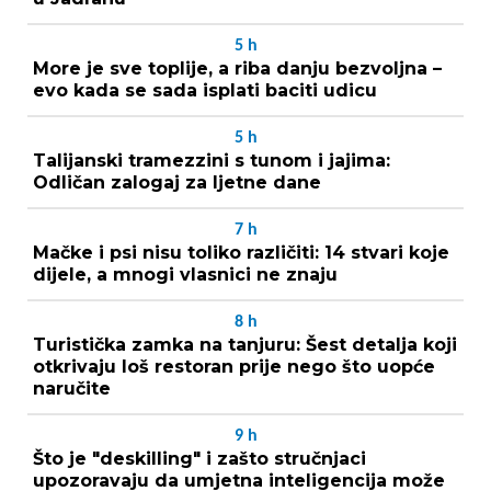
5
h
More je sve toplije, a riba danju bezvoljna –
evo kada se sada isplati baciti udicu
5
h
Talijanski tramezzini s tunom i jajima:
Odličan zalogaj za ljetne dane
7
h
Mačke i psi nisu toliko različiti: 14 stvari koje
dijele, a mnogi vlasnici ne znaju
8
h
Turistička zamka na tanjuru: Šest detalja koji
otkrivaju loš restoran prije nego što uopće
naručite
9
h
Što je "deskilling" i zašto stručnjaci
upozoravaju da umjetna inteligencija može