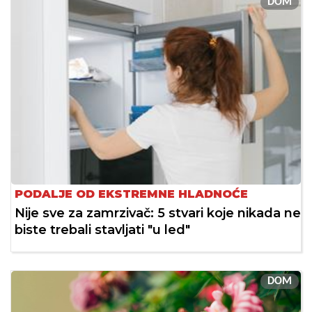
DOM
PODALJE OD EKSTREMNE HLADNOĆE
Nije sve za zamrzivač: 5 stvari koje nikada ne
biste trebali stavljati "u led"
DOM