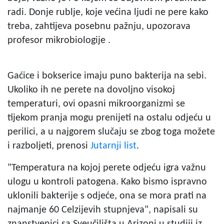
radi. Donje rublje, koje većina ljudi ne pere kako
treba, zahtijeva posebnu pažnju, upozorava
profesor mikrobiologije .
Gaćice i bokserice imaju puno bakterija na sebi.
Ukoliko ih ne perete na dovoljno visokoj
temperaturi, ovi opasni mikroorganizmi se
tijekom pranja mogu prenijeti na ostalu odjeću u
perilici, a u najgorem slučaju se zbog toga možete
i razboljeti, prenosi
Jutarnji list
.
"Temperatura na kojoj perete odjeću igra važnu
ulogu u kontroli patogena. Kako bismo ispravno
uklonili bakterije s odjeće, ona se mora prati na
najmanje 60 Celzijevih stupnjeva", napisali su
znanstvenici sa Sveučilišta u Arizoni u studiji iz