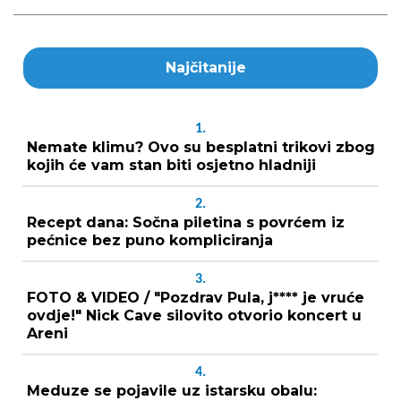
Najčitanije
1.
Nemate klimu? Ovo su besplatni trikovi zbog
kojih će vam stan biti osjetno hladniji
2.
Recept dana: Sočna piletina s povrćem iz
pećnice bez puno kompliciranja
3.
FOTO & VIDEO / "Pozdrav Pula, j**** je vruće
ovdje!" Nick Cave silovito otvorio koncert u
Areni
4.
Meduze se pojavile uz istarsku obalu: