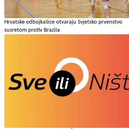
Hrvatske odbojkašice otvaraju Svjetsko prvenstvo
susretom protiv Brazila