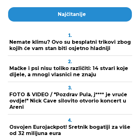
Najčitanije
1.
Nemate klimu? Ovo su besplatni trikovi zbog
kojih će vam stan biti osjetno hladniji
2.
Mačke i psi nisu toliko različiti: 14 stvari koje
dijele, a mnogi vlasnici ne znaju
3.
FOTO & VIDEO / "Pozdrav Pula, j**** je vruće
ovdje!" Nick Cave silovito otvorio koncert u
Areni
4.
Osvojen Eurojackpot! Sretnik bogatiji za više
od 32 milijuna eura