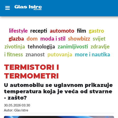
lifestyle
recepti
automoto
film
gastro
glazba
dom
moda i stil
showbizz
svijet
zivotinja
tehnologija
zanimljivosti
zdravlje
i fitness
znanost
putovanja
more i nautika
TERMISTORI I
TERMOMETRI
U automobilu se uglavnom prikazuje
temperatura koja je veća od stvarne
- zašto?
30.05.2026 03:30
Autor: Glas Istre