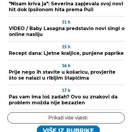
"Nisam kriva ja": Severina zapjevala svoj novi
hit dok Ipsilonom hita prema Puli
11
h
VIDEO / Baby Lasagna predstavio novi singl o
online nasilju
15
h
Recept dana: Ljetne kraljice, punjene paprike
16
h
Prije nego ih stavite u košaricu, provjerite
što se nalazi u ribljim štapićima
17
h
Pas vam ima loš zadah? Ovo su znakovi da
problem možda nije bezazlen
Prikaži više vijesti
VIŠE IZ RUBRIKE