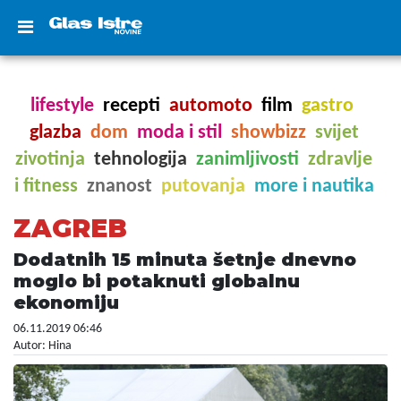
lifestyle
recepti
automoto
film
gastro
glazba
dom
moda i stil
showbizz
svijet
zivotinja
tehnologija
zanimljivosti
zdravlje
i fitness
znanost
putovanja
more i nautika
ZAGREB
Dodatnih 15 minuta šetnje dnevno
moglo bi potaknuti globalnu
ekonomiju
06.11.2019 06:46
Autor: Hina