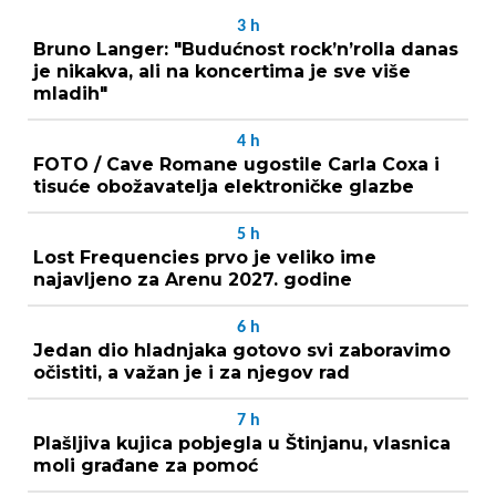
3
h
Bruno Langer: "Budućnost rock’n’rolla danas
je nikakva, ali na koncertima je sve više
mladih"
4
h
FOTO / Cave Romane ugostile Carla Coxa i
tisuće obožavatelja elektroničke glazbe
5
h
Lost Frequencies prvo je veliko ime
najavljeno za Arenu 2027. godine
6
h
Jedan dio hladnjaka gotovo svi zaboravimo
očistiti, a važan je i za njegov rad
7
h
Plašljiva kujica pobjegla u Štinjanu, vlasnica
moli građane za pomoć