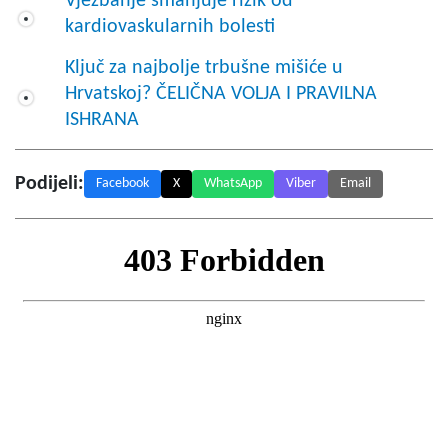
Vježbanje smanjuje rizik od
kardiovaskularnih bolesti
Ključ za najbolje trbušne mišiće u
Hrvatskoj? ČELIČNA VOLJA I PRAVILNA
ISHRANA
Podijeli:
Facebook
X
WhatsApp
Viber
Email