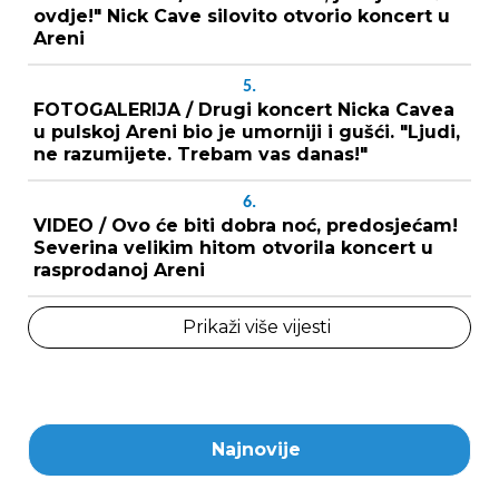
ovdje!" Nick Cave silovito otvorio koncert u
Areni
5.
FOTOGALERIJA / Drugi koncert Nicka Cavea
u pulskoj Areni bio je umorniji i gušći. "Ljudi,
ne razumijete. Trebam vas danas!"
6.
VIDEO / Ovo će biti dobra noć, predosjećam!
Severina velikim hitom otvorila koncert u
rasprodanoj Areni
Prikaži više vijesti
Najnovije