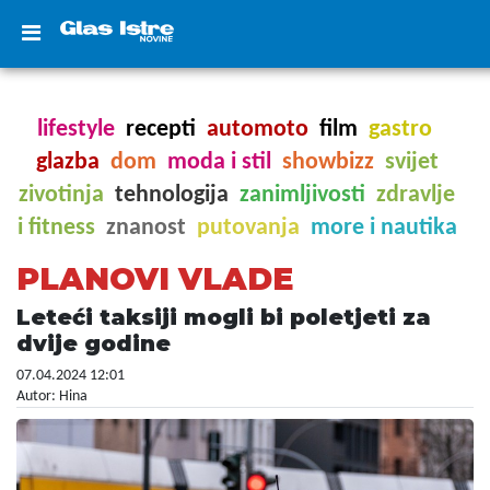
lifestyle
recepti
automoto
film
gastro
glazba
dom
moda i stil
showbizz
svijet
zivotinja
tehnologija
zanimljivosti
zdravlje
i fitness
znanost
putovanja
more i nautika
PLANOVI VLADE
Leteći taksiji mogli bi poletjeti za
dvije godine
07.04.2024 12:01
Autor: Hina