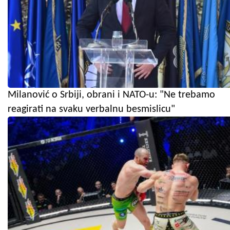
Milanović o Srbiji, obrani i NATO-u: "Ne trebamo
reagirati na svaku verbalnu besmislicu"