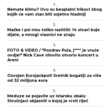
1.
Nemate klimu? Ovo su besplatni trikovi zbog
kojih će vam stan biti osjetno hladniji
2.
Mačke i psi nisu toliko različiti: 14 stvari koje
dijele, a mnogi vlasnici ne znaju
3.
FOTO & VIDEO / "Pozdrav Pula, j**** je vruće
ovdje!" Nick Cave silovito otvorio koncert u
Areni
4.
Osvojen Eurojackpot! Sretnik bogatiji za više
od 32 milijuna eura
5.
Meduze se pojavile uz istarsku obalu:
Stručnjaci objasnili o kojoj je vrsti riječ