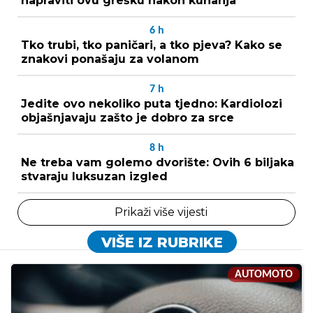
napraviti ovu grešku nakon kuhanja
6
h
Tko trubi, tko paničari, a tko pjeva? Kako se
znakovi ponašaju za volanom
7
h
Jedite ovo nekoliko puta tjedno: Kardiolozi
objašnjavaju zašto je dobro za srce
8
h
Ne treba vam golemo dvorište: Ovih 6 biljaka
stvaraju luksuzan izgled
Prikaži više vijesti
VIŠE IZ RUBRIKE
AUTOMOTO