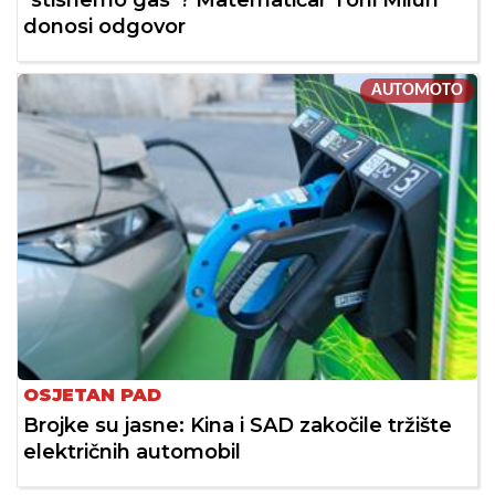
"stisnemo gas"? Matematičar Toni Milun
donosi odgovor
AUTOMOTO
OSJETAN PAD
Brojke su jasne: Kina i SAD zakočile tržište
električnih automobil