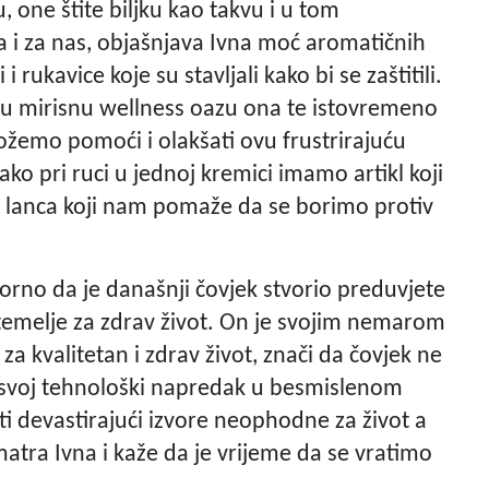
u, one štite biljku kao takvu i u tom
a i za nas, objašnjava Ivna moć aromatičnih
i rukavice koje su stavljali kako bi se zaštitili.
čku mirisnu wellness oazu ona te istovremeno
možemo pomoći i olakšati ovu frustrirajuću
ako pri ruci u jednoj kremici imamo artikl koji
e to lanca koji nam pomaže da se borimo protiv
rno da je današnji čovjek stvorio preduvjete
 temelje za zdrav život. On je svojim nemarom
 kvalitetan i zdrav život, znači da čovjek ne
i svoj tehnološki napredak u besmislenom
i devastirajući izvore neophodne za život a
smatra Ivna i kaže da je vrijeme da se vratimo