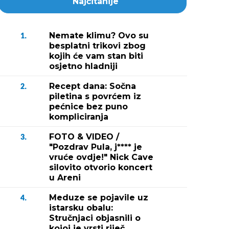
Najčitanije
Nemate klimu? Ovo su
1.
besplatni trikovi zbog
kojih će vam stan biti
osjetno hladniji
Recept dana: Sočna
2.
piletina s povrćem iz
pećnice bez puno
kompliciranja
FOTO & VIDEO /
3.
"Pozdrav Pula, j**** je
vruće ovdje!" Nick Cave
silovito otvorio koncert
u Areni
Meduze se pojavile uz
4.
istarsku obalu:
Stručnjaci objasnili o
kojoj je vrsti riječ