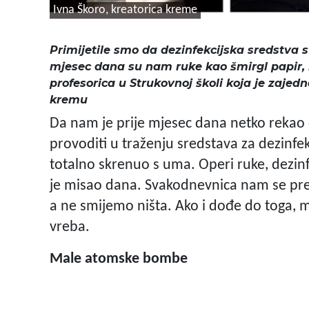
Ivna Škoro, kreatorica kreme
Primijetile smo da dezinfekcijska sredstva 
mjesec dana su nam ruke kao šmirgl papir, 
profesorica u Strukovnoj školi koja je zaj
kremu
Da nam je prije mjesec dana netko reka
provoditi u traženju sredstava za dezinfek
totalno skrenuo s uma. Operi ruke, dezinfi
je misao dana. Svakodnevnica nam se pret
a ne smijemo ništa. Ako i dođe do toga, mo
vreba.
Male atomske bombe