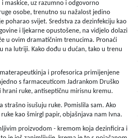
u i maskice, uz razumno i odgovorno
ruge osobe, trenutno su nažalost jedino
je poharao svijet. Sredstva za dezinfekciju kao
govine i ljekarne opustošene, na vidjelo dolazi
že u ovim dramatičnim trenucima. Pronaći
u na lutriji. Kako dođu u dućan, tako u trenu
aromaterapeutkinja i profesorica primijenjene
 zajedno s farmaceuticom Jadrankom Druško
 i hrani ruke, antiseptičnu mirisnu kremu.
va strašno isušuju ruke. Pomislila sam. Ako
ruke kao šmirgl papir, objašnjava nam Ivna.
mljivim proizvodom - kremom koja dezinficira i