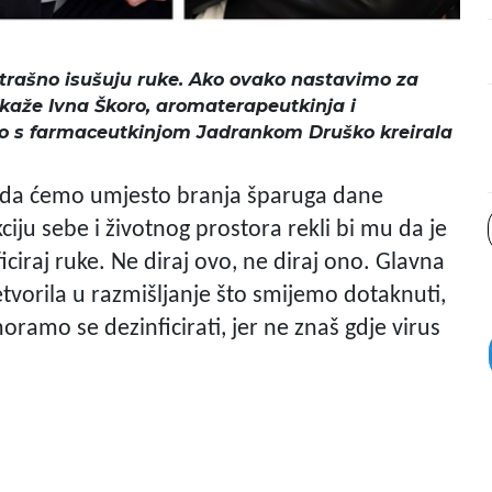
strašno isušuju ruke. Ako ovako nastavimo za
kaže Ivna Škoro, aromaterapeutkinja i
edno s farmaceutkinjom Jadrankom Druško kreirala
o da ćemo umjesto branja šparuga dane
ciju sebe i životnog prostora rekli bi mu da je
ciraj ruke. Ne diraj ovo, ne diraj ono. Glavna
vorila u razmišljanje što smijemo dotaknuti,
ramo se dezinficirati, jer ne znaš gdje virus