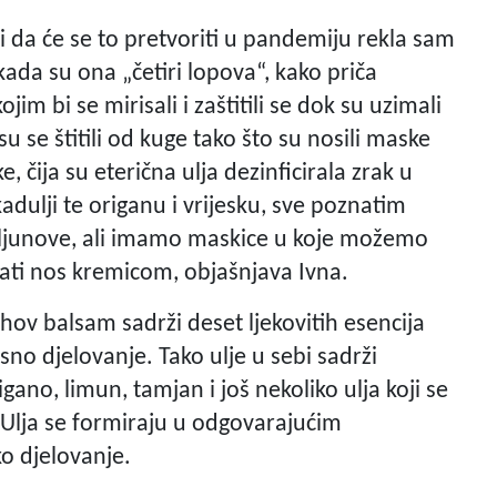
ći da će se to pretvoriti u pandemiju rekla sam
ada su ona „četiri lopova“, kako priča
jim bi se mirisali i zaštitili se dok su uzimali
 su se štitili od kuge tako što su nosili maske
ke, čija su eterična ulja dezinficirala zrak u
adulji te origanu i vrijesku, sve poznatim
kljunove, ali imamo maskice u koje možemo
ati nos kremicom, objašnjava Ivna.
jihov balsam sadrži deset ljekovitih esencija
usno djelovanje. Tako ulje u sebi sadrži
gano, limun, tamjan i još nekoliko ulja koji se
i. Ulja se formiraju u odgovarajućim
o djelovanje.