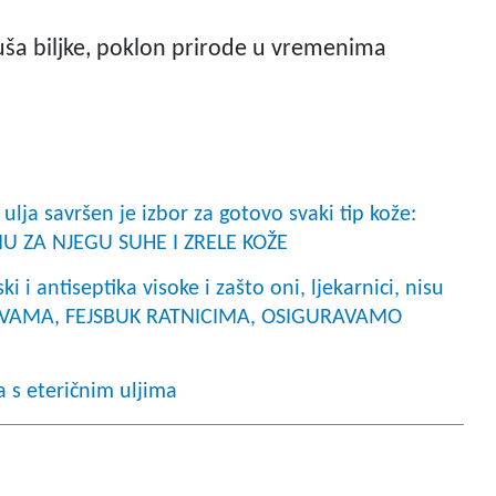
aduša biljke, poklon prirode u vremenima
lja savršen je izbor za gotovo svaki tip kože:
 ZA NJEGU SUHE I ZRELE KOŽE
i i antiseptika visoke i zašto oni, ljekarnici, nisu
 MI VAMA, FEJSBUK RATNICIMA, OSIGURAVAMO
 s eteričnim uljima