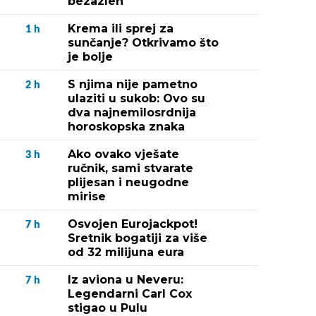
bezazlen
Krema ili sprej za
1
h
sunčanje? Otkrivamo što
je bolje
S njima nije pametno
2
h
ulaziti u sukob: Ovo su
dva najnemilosrdnija
horoskopska znaka
Ako ovako vješate
3
h
ručnik, sami stvarate
plijesan i neugodne
mirise
Osvojen Eurojackpot!
7
h
Sretnik bogatiji za više
od 32 milijuna eura
Iz aviona u Neveru:
7
h
Legendarni Carl Cox
stigao u Pulu