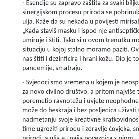
- Esencije su zapravo zaštita za svaki biljk
sinergijskom procesu priroda se pobrinul
ulja. Kaže da su nekada u povijesti mirisali 
„Kada staviš masku i ispod nje antisepti
umiruje i štiti. Tako si u ovom trenutku 
situaciju u kojoj stalno moramo paziti. Ov
nas štiti i dezinficira i hrani kožu. Dio j
pandemije, smatraju.
- Svjedoci smo vremena u kojem je neospo
za novo civilno društvo, a pritom najviše
poremetio ravnotežu i uvjete neophodne za
može do beskraja i bez posljedica uživat
nadmetanju svoje kreativne kratkovidnost
time ugroziti prirodu i zdravlje čovjeka, 
prirodi, a ulja su naša poveznica s njom.