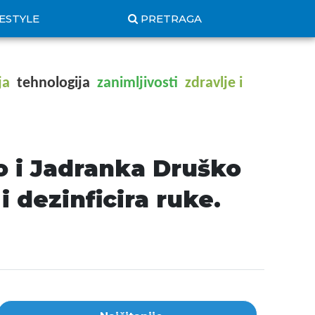
FESTYLE
PRETRAGA
ja
tehnologija
zanimljivosti
zdravlje i
 i Jadranka Druško
i dezinficira ruke.