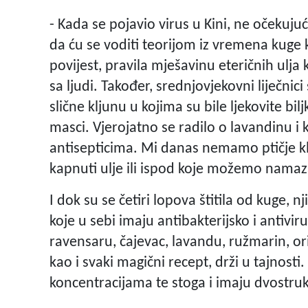
- Kada se pojavio virus u Kini, ne očekuju
da ću se voditi teorijom iz vremena kuge k
povijest, pravila mješavinu eteričnih ulja ko
sa ljudi. Također, srednjovjekovni liječnici
slične kljunu u kojima su bile ljekovite bilj
masci. Vjerojatno se radilo o lavandinu i k
antisepticima. Mi danas nemamo ptičje 
kapnuti ulje ili ispod koje možemo namaz
I dok su se četiri lopova štitila od kuge, n
koje u sebi imaju antibakterijsko i antivir
ravensaru, čajevac, lavandu, ružmarin, ori
kao i svaki magični recept, drži u tajnost
koncentracijama te stoga i imaju dvostruk