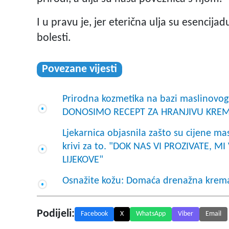
I u pravu je, jer eterična ulja su esencij
bolesti.
Povezane vijesti
Prirodna kozmetika na bazi maslinovog u
DONOSIMO RECEPT ZA HRANJIVU KREMU
Ljekarnica objasnila zašto su cijene mask
krivi za to. "DOK NAS VI PROZIVATE,
LIJEKOVE"
Osnažite kožu: Domaća drenažna krema
Podijeli:
Facebook
X
WhatsApp
Viber
Email