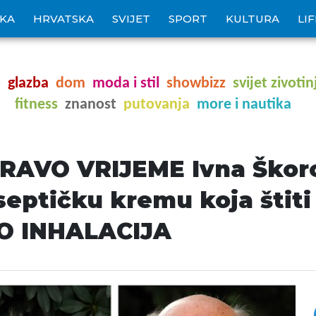
IKA
HRVATSKA
SVIJET
SPORT
KULTURA
LI
o
glazba
dom
moda i stil
showbizz
svijet zivotin
fitness
znanost
putovanja
more i nautika
AVO VRIJEME Ivna Škoro
septičku kremu koja štiti 
AO INHALACIJA