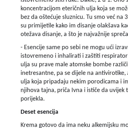
istovremeno štiti ruke. Dakle, 2 u 1. Ono 
koncentracijom eteričnih ulja koja se može 
bez da oštećuje sluznicu. Tu smo već na 3
su primijetile kako im disanje olakšava k
otežava disanje, a što je najvažnije spreča
- Esencije same po sebi ne mogu ući izra
istovremeno i inhalirati i zaštiti respirator
ulja su prave male atomske bombe različi
inetresantne, pa se dijele na antivirotike,
ulja koja pripadaju nekim porodicama i im
njihova tajna, priča Ivna i ističe da uvijek
porijekla.
Deset esencija
Krema gotovo da ima neku alkemijsku mo