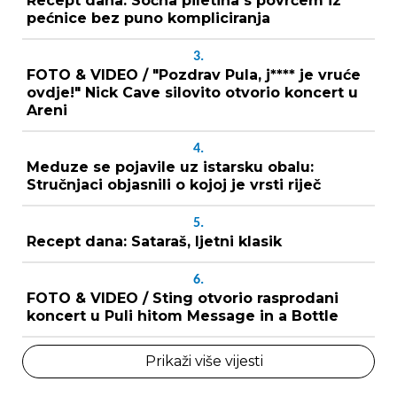
Recept dana: Sočna piletina s povrćem iz
pećnice bez puno kompliciranja
3.
FOTO & VIDEO / "Pozdrav Pula, j**** je vruće
ovdje!" Nick Cave silovito otvorio koncert u
Areni
4.
Meduze se pojavile uz istarsku obalu:
Stručnjaci objasnili o kojoj je vrsti riječ
5.
Recept dana: Sataraš, ljetni klasik
6.
FOTO & VIDEO / Sting otvorio rasprodani
koncert u Puli hitom Message in a Bottle
Prikaži više vijesti