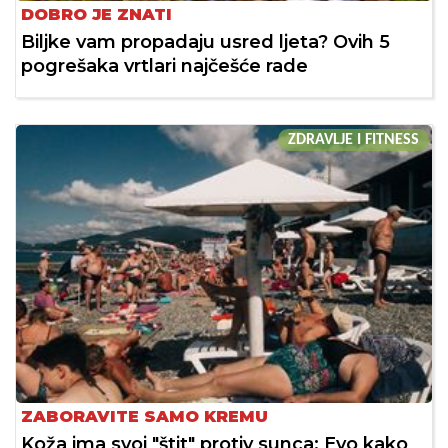
DOBRO JE ZNATI
Biljke vam propadaju usred ljeta? Ovih 5
pogrešaka vrtlari najčešće rade
ZDRAVLJE I FITNESS
ZABORAVITE SAMO KREMU
Koža ima svoj "štit" protiv sunca: Evo kako