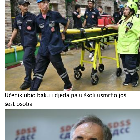
Učenik ubio baku i djeda pa u školi usmrtio još
šest osoba