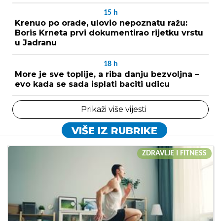
15
h
Krenuo po orade, ulovio nepoznatu ražu:
Boris Krneta prvi dokumentirao rijetku vrstu
u Jadranu
18
h
More je sve toplije, a riba danju bezvoljna –
evo kada se sada isplati baciti udicu
Prikaži više vijesti
VIŠE IZ RUBRIKE
ZDRAVLJE I FITNESS