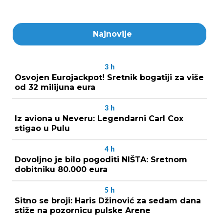
Najnovije
3
h
Osvojen Eurojackpot! Sretnik bogatiji za više
od 32 milijuna eura
3
h
Iz aviona u Neveru: Legendarni Carl Cox
stigao u Pulu
4
h
Dovoljno je bilo pogoditi NIŠTA: Sretnom
dobitniku 80.000 eura
5
h
Sitno se broji: Haris Džinović za sedam dana
stiže na pozornicu pulske Arene