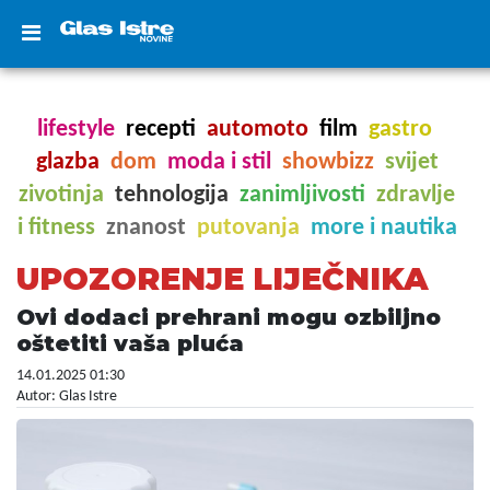
lifestyle
recepti
automoto
film
gastro
glazba
dom
moda i stil
showbizz
svijet
zivotinja
tehnologija
zanimljivosti
zdravlje
i fitness
znanost
putovanja
more i nautika
UPOZORENJE LIJEČNIKA
Ovi dodaci prehrani mogu ozbiljno
oštetiti vaša pluća
14.01.2025 01:30
Autor: Glas Istre