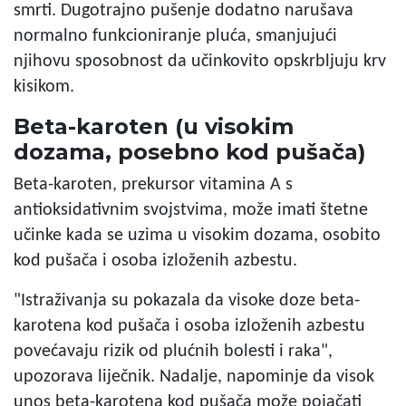
smrti. Dugotrajno pušenje dodatno narušava
normalno funkcioniranje pluća, smanjujući
njihovu sposobnost da učinkovito opskrbljuju krv
kisikom.
Beta-karoten (u visokim
dozama, posebno kod pušača)
Beta-karoten, prekursor vitamina A s
antioksidativnim svojstvima, može imati štetne
učinke kada se uzima u visokim dozama, osobito
kod pušača i osoba izloženih azbestu.
"Istraživanja su pokazala da visoke doze beta-
karotena kod pušača i osoba izloženih azbestu
povećavaju rizik od plućnih bolesti i raka",
upozorava liječnik. Nadalje, napominje da visok
unos beta-karotena kod pušača može pojačati