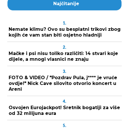
Najčitanije
1.
Nemate klimu? Ovo su besplatni trikovi zbog
kojih će vam stan biti osjetno hladniji
2.
Mačke i psi nisu toliko različiti: 14 stvari koje
dijele, a mnogi vlasnici ne znaju
3.
FOTO & VIDEO / "Pozdrav Pula, j**** je vruće
ovdje!" Nick Cave silovito otvorio koncert u
Areni
4.
Osvojen Eurojackpot! Sretnik bogatiji za više
od 32 milijuna eura
5.