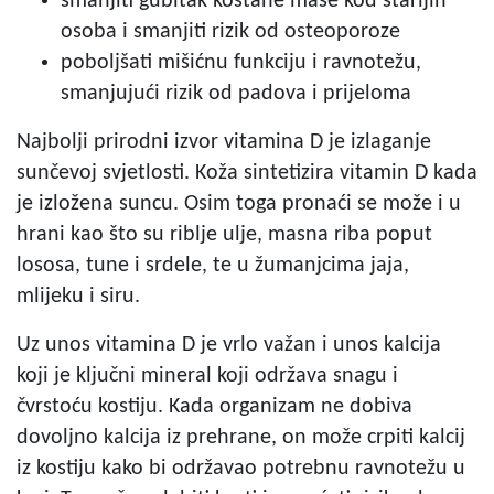
smanjiti gubitak koštane mase kod starijih
osoba i smanjiti rizik od osteoporoze
poboljšati mišićnu funkciju i ravnotežu,
smanjujući rizik od padova i prijeloma
Najbolji prirodni izvor vitamina D je izlaganje
sunčevoj svjetlosti. Koža sintetizira vitamin D kada
je izložena suncu. Osim toga pronaći se može i u
hrani kao što su riblje ulje, masna riba poput
lososa, tune i srdele, te u žumanjcima jaja,
mlijeku i siru.
Uz unos vitamina D je vrlo važan i unos kalcija
koji je ključni mineral koji održava snagu i
čvrstoću kostiju. Kada organizam ne dobiva
dovoljno kalcija iz prehrane, on može crpiti kalcij
iz kostiju kako bi održavao potrebnu ravnotežu u