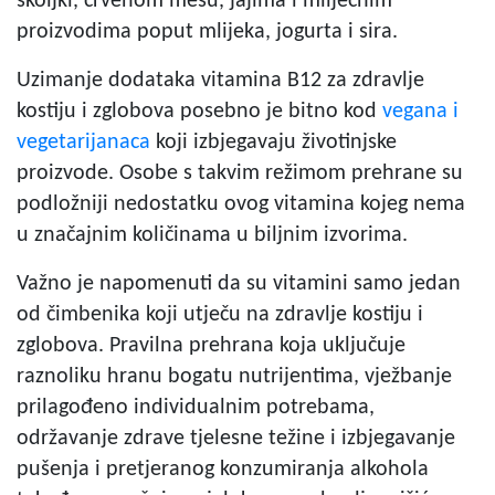
školjki, crvenom mesu, jajima i mliječnim
proizvodima poput mlijeka, jogurta i sira.
Uzimanje dodataka vitamina B12 za zdravlje
kostiju i zglobova posebno je bitno kod
vegana i
vegetarijanaca
koji izbjegavaju životinjske
proizvode. Osobe s takvim režimom prehrane su
podložniji nedostatku ovog vitamina kojeg nema
u značajnim količinama u biljnim izvorima.
Važno je napomenuti da su vitamini samo jedan
od čimbenika koji utječu na zdravlje kostiju i
zglobova. Pravilna prehrana koja uključuje
raznoliku hranu bogatu nutrijentima, vježbanje
prilagođeno individualnim potrebama,
održavanje zdrave tjelesne težine i izbjegavanje
pušenja i pretjeranog konzumiranja alkohola