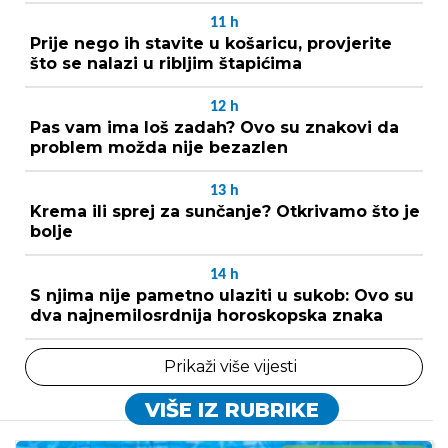
11
h
Prije nego ih stavite u košaricu, provjerite
što se nalazi u ribljim štapićima
12
h
Pas vam ima loš zadah? Ovo su znakovi da
problem možda nije bezazlen
13
h
Krema ili sprej za sunčanje? Otkrivamo što je
bolje
14
h
S njima nije pametno ulaziti u sukob: Ovo su
dva najnemilosrdnija horoskopska znaka
Prikaži više vijesti
VIŠE IZ RUBRIKE