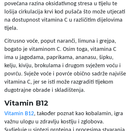
povećana razina oksidativnog stresa u tijelu te
lošija cirkulacija krvi kod pušača što može utjecati
na dostupnost vitamina C u različitim dijelovima
tijela.
Citrusno voće, poput naranči, limuna i grejpa,
bogato je vitaminom C. Osim toga, vitamina C
ima u jagodama, paprikama, ananasu, šipku,
kelju, kiviju, brokulama i drugom svježem voću i
povrću. Svježe voće i povrće obično sadrže najviše
vitamina C, jer se isti može razgraditi tijekom
dugotrajne obrade i skladištenja.
Vitamin B12
Vitamin B12
, također poznat kao kobalamin, igra
važnu ulogu u zdravlju kostiju i zglobova.
Sudjeluje u sintezi proteina i procesima stvaranja