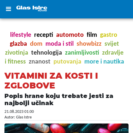
lifestyle
recepti
automoto
film
gastro
glazba
dom
moda i stil
showbizz
svijet
zivotinja
tehnologija
zanimljivosti
zdravlje
i fitness
znanost
putovanja
more i nautika
VITAMINI ZA KOSTI I
ZGLOBOVE
Popis hrane koju trebate jesti za
najbolji učinak
21.08.2023 01:00
Autor: Glas Istre