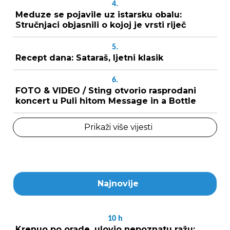
4.
Meduze se pojavile uz istarsku obalu:
Stručnjaci objasnili o kojoj je vrsti riječ
5.
Recept dana: Sataraš, ljetni klasik
6.
FOTO & VIDEO / Sting otvorio rasprodani
koncert u Puli hitom Message in a Bottle
Prikaži više vijesti
Najnovije
10
h
Krenuo po orade, ulovio nepoznatu ražu: