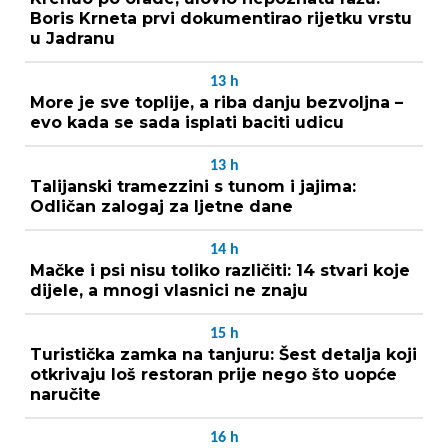
Boris Krneta prvi dokumentirao rijetku vrstu
u Jadranu
13
h
More je sve toplije, a riba danju bezvoljna –
evo kada se sada isplati baciti udicu
13
h
Talijanski tramezzini s tunom i jajima:
Odličan zalogaj za ljetne dane
14
h
Mačke i psi nisu toliko različiti: 14 stvari koje
dijele, a mnogi vlasnici ne znaju
15
h
Turistička zamka na tanjuru: Šest detalja koji
otkrivaju loš restoran prije nego što uopće
naručite
16
h