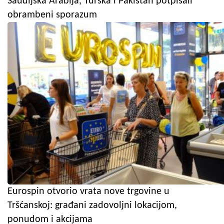
Saudijska Arabija, Turska i Pakistan potpisali
obrambeni sporazum
Eurospin otvorio vrata nove trgovine u
Tršćanskoj: građani zadovoljni lokacijom,
ponudom i akcijama