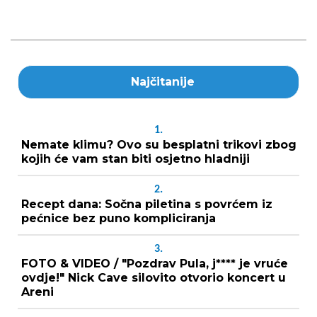
Najčitanije
1.
Nemate klimu? Ovo su besplatni trikovi zbog
kojih će vam stan biti osjetno hladniji
2.
Recept dana: Sočna piletina s povrćem iz
pećnice bez puno kompliciranja
3.
FOTO & VIDEO / "Pozdrav Pula, j**** je vruće
ovdje!" Nick Cave silovito otvorio koncert u
Areni