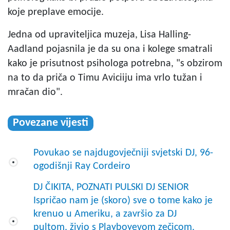
koje preplave emocije.
Jedna od upraviteljica muzeja, Lisa Halling-
Aadland pojasnila je da su ona i kolege smatrali
kako je prisutnost psihologa potrebna, "s obzirom
na to da priča o Timu Aviciiju ima vrlo tužan i
mračan dio".
Povezane vijesti
Povukao se najdugovječniji svjetski DJ, 96-
ogodišnji Ray Cordeiro
DJ ČIKITA, POZNATI PULSKI DJ SENIOR
Ispričao nam je (skoro) sve o tome kako je
krenuo u Ameriku, a završio za DJ
pultom, živio s Playboyevom zečicom,