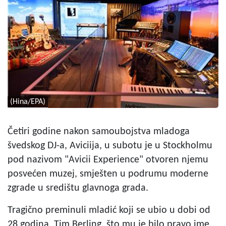
(Hina/EPA)
Četiri godine nakon samoubojstva mladoga
švedskog DJ-a, Aviciija, u subotu je u Stockholmu
pod nazivom "Avicii Experience" otvoren njemu
posvećen muzej, smješten u podrumu moderne
zgrade u središtu glavnoga grada.
Tragično preminuli mladić koji se ubio u dobi od
28 godina, Tim Berling, što mu je bilo pravo ime,