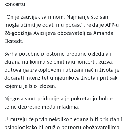
koncertu.
"On je zauvijek sa mnom. Najmanje što sam
mogla učiniti je odati mu počast", rekla je AFP-u
26-godišnja Aviciijeva obožavateljica Amanda
Ekstedt.
Svrha posebne prostorije prepune ogledala i
ekrana na kojima se emitiraju koncerti, gužva,
putovanja zrakoplovom i ubrzani način života je
dočarati intenzitet umjetnikova života i pritisak
kojemu je bio izložen.
Njegova smrt pridonijela je pokretanju bolne
teme depresije među mladima.
U muzeju će prvih nekoliko tjedana biti prisutan i
psiholog kako bi pružio potporu obožavateljima