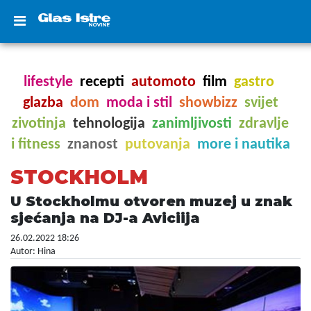
lifestyle
recepti
automoto
film
gastro
glazba
dom
moda i stil
showbizz
svijet
zivotinja
tehnologija
zanimljivosti
zdravlje
i fitness
znanost
putovanja
more i nautika
STOCKHOLM
U Stockholmu otvoren muzej u znak
sjećanja na DJ-a Aviciija
26.02.2022 18:26
Autor: Hina