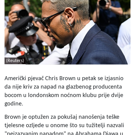
(Reuters)
Američki pjevač Chris Brown u petak se izjasnio
da nije kriv za napad na glazbenog producenta
bocom u londonskom noćnom klubu prije dvije
godine.
Brown je optužen za pokušaj nanošenja teške
tjelesne ozljede u onome što su tužitelji nazvali
"neizazvanim napadom" na Abrahama Diawa u