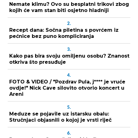
Nemate klimu? Ovo su besplatni trikovi zbog
kojih će vam stan biti osjetno hladniji
2.
Recept dana: Sočna piletina s povrćem iz
pećnice bez puno kompliciranja
3.
Kako pas bira svoju omiljenu osobu? Znanost
otkriva što presuđuje
4.
FOTO & VIDEO / "Pozdrav Pula, j**** je vruće
ovdje!" Nick Cave silovito otvorio koncert u
Areni
5.
Meduze se pojavile uz istarsku obalu:
Stručnjaci objasnili o kojoj je vrsti riječ
6.