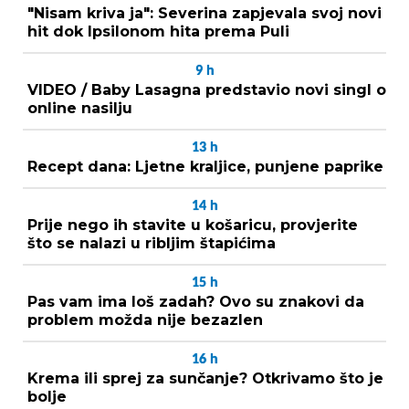
"Nisam kriva ja": Severina zapjevala svoj novi
hit dok Ipsilonom hita prema Puli
9
h
VIDEO / Baby Lasagna predstavio novi singl o
online nasilju
13
h
Recept dana: Ljetne kraljice, punjene paprike
14
h
Prije nego ih stavite u košaricu, provjerite
što se nalazi u ribljim štapićima
15
h
Pas vam ima loš zadah? Ovo su znakovi da
problem možda nije bezazlen
16
h
Krema ili sprej za sunčanje? Otkrivamo što je
bolje