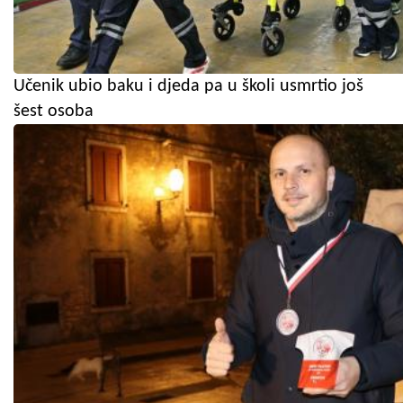
Učenik ubio baku i djeda pa u školi usmrtio još
šest osoba