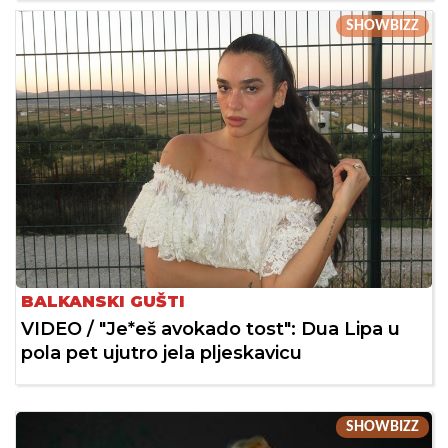
SHOWBIZZ
BALKANSKI GUŠTI
VIDEO / "Je*eš avokado tost": Dua Lipa u
pola pet ujutro jela pljeskavicu
SHOWBIZZ