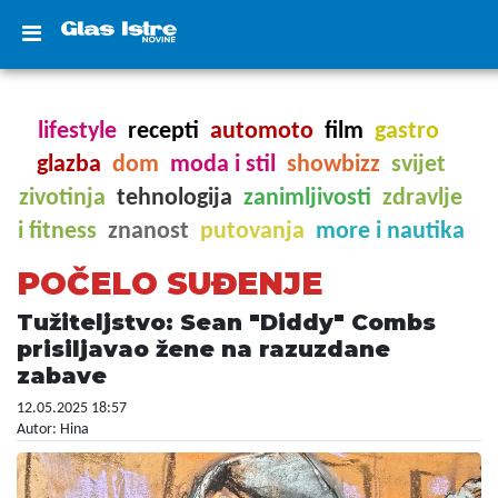
lifestyle
recepti
automoto
film
gastro
glazba
dom
moda i stil
showbizz
svijet
zivotinja
tehnologija
zanimljivosti
zdravlje
i fitness
znanost
putovanja
more i nautika
POČELO SUĐENJE
Tužiteljstvo: Sean "Diddy" Combs
prisiljavao žene na razuzdane
zabave
12.05.2025 18:57
Autor: Hina