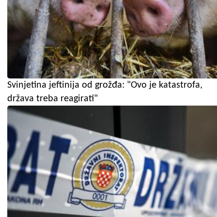
Svinjetina jeftinija od grožđa: "Ovo je katastrofa,
država treba reagirati"