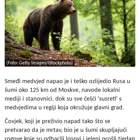
(Foto: Getty Images/iStockphoto)
Smeđi medvjed napao je i teško ozlijedio Rusa u
šumi oko 125 km od Moskve, navode lokalni
mediji i stanovnici, dok su sve češći 'susreti' s
medvjedima u regiji koja okružuje glavni grad.
Čovjek, koji je preživio napad tako što se
pretvarao da je mrtav, bio je u šumi skupljajući
rogove koje su odbacili losovi i jeleni prošli tjedan