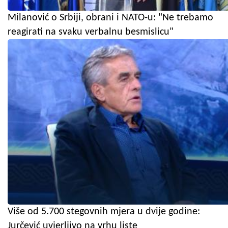
Milanović o Srbiji, obrani i NATO-u: "Ne trebamo
reagirati na svaku verbalnu besmislicu"
Više od 5.700 stegovnih mjera u dvije godine:
Jurčević uvjerljivo na vrhu liste