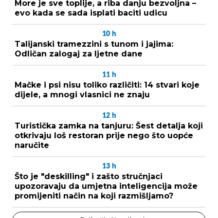
More je sve toplije, a riba danju bezvoljna –
evo kada se sada isplati baciti udicu
10
h
Talijanski tramezzini s tunom i jajima:
Odličan zalogaj za ljetne dane
11
h
Mačke i psi nisu toliko različiti: 14 stvari koje
dijele, a mnogi vlasnici ne znaju
12
h
Turistička zamka na tanjuru: Šest detalja koji
otkrivaju loš restoran prije nego što uopće
naručite
13
h
Što je "deskilling" i zašto stručnjaci
upozoravaju da umjetna inteligencija može
promijeniti način na koji razmišljamo?