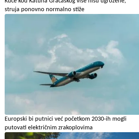
Kuće kod Katuna Gračaškog više nisu ugrožene,
struja ponovno normalno stiže
Europski bi putnici već početkom 2030-ih mogli
putovati električnim zrakoplovima