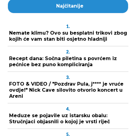
Najčitanije
1.
Nemate klimu? Ovo su besplatni trikovi zbog
kojih će vam stan biti osjetno hladniji
2.
Recept dana: Sočna piletina s povrćem iz
pećnice bez puno kompliciranja
3.
FOTO & VIDEO / "Pozdrav Pula, j**** je vruće
ovdje!" Nick Cave silovito otvorio koncert u
Areni
4.
Meduze se pojavile uz istarsku obalu:
Stručnjaci objasnili o kojoj je vrsti riječ
5.