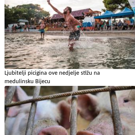
Ljubitelji picigina ove nedjelje stižu na
medulinsku Bijecu