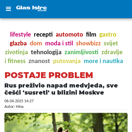
lifestyle
recepti
automoto
film
gastro
glazba
dom
moda i stil
showbizz
svijet
zivotinja
tehnologija
zanimljivosti
zdravlje
i fitness
znanost
putovanja
more i nautika
POSTAJE PROBLEM
Rus preživio napad medvjeda, sve
češći 'susreti' u blizini Moskve
06.04.2025 14:27
Autor: Hina