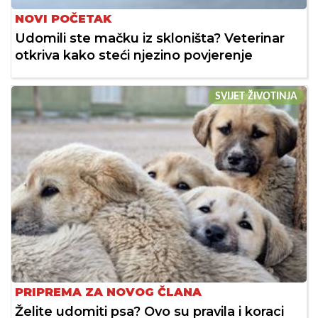
NOVI POČETAK
Udomili ste mačku iz skloništa? Veterinar
otkriva kako steći njezino povjerenje
SVIJET ŽIVOTINJA
PRIPREMA ZA NOVOG ČLANA
Želite udomiti psa? Ovo su pravila i koraci