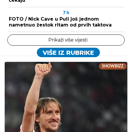
čekaju
7
h
FOTO / Nick Cave u Puli još jednom
nametnuo žestok ritam od prvih taktova
Prikaži više vijesti
VIŠE IZ RUBRIKE
SHOWBIZZ