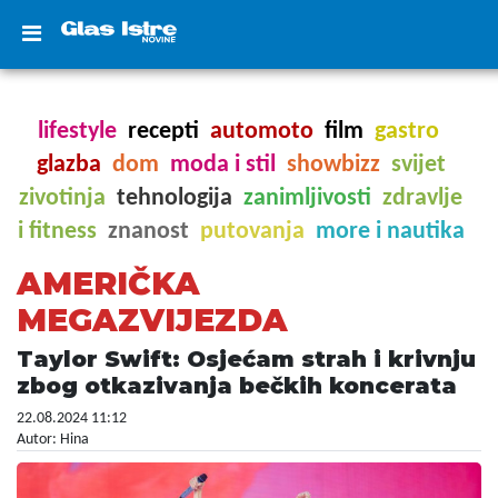
lifestyle
recepti
automoto
film
gastro
glazba
dom
moda i stil
showbizz
svijet
zivotinja
tehnologija
zanimljivosti
zdravlje
i fitness
znanost
putovanja
more i nautika
AMERIČKA
MEGAZVIJEZDA
Taylor Swift: Osjećam strah i krivnju
zbog otkazivanja bečkih koncerata
22.08.2024 11:12
Autor: Hina