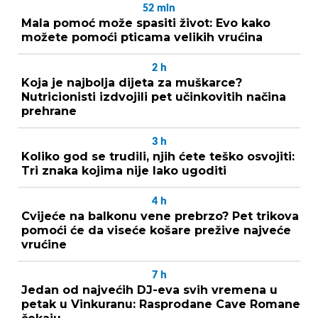
52
min
Mala pomoć može spasiti život: Evo kako
možete pomoći pticama velikih vrućina
2
h
Koja je najbolja dijeta za muškarce?
Nutricionisti izdvojili pet učinkovitih načina
prehrane
3
h
Koliko god se trudili, njih ćete teško osvojiti:
Tri znaka kojima nije lako ugoditi
4
h
Cvijeće na balkonu vene prebrzo? Pet trikova
pomoći će da viseće košare prežive najveće
vrućine
7
h
Jedan od najvećih DJ-eva svih vremena u
petak u Vinkuranu: Rasprodane Cave Romane