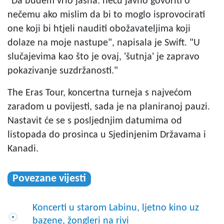
"Da budem vrlo jasna: neću javno govoriti o
nečemu ako mislim da bi to moglo isprovocirati
one koji bi htjeli nauditi obožavateljima koji
dolaze na moje nastupe", napisala je Swift. "U
slučajevima kao što je ovaj, 'šutnja' je zapravo
pokazivanje suzdržanosti."
The Eras Tour, koncertna turneja s najvećom
zaradom u povijesti, sada je na planiranoj pauzi.
Nastavit će se s posljednjim datumima od
listopada do prosinca u Sjedinjenim Državama i
Kanadi.
Povezane vijesti
Koncerti u starom Labinu, ljetno kino uz
bazene, žongleri na rivi