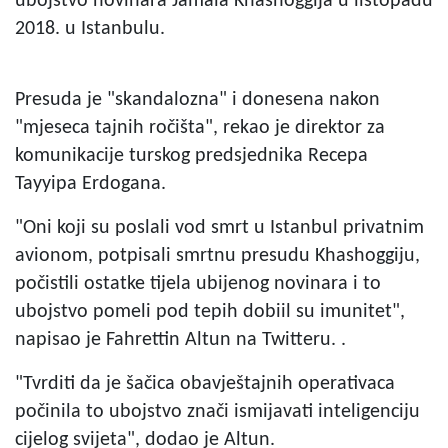
ubojstvo novinara Jamala Khashoggija u listopadu
2018. u Istanbulu.
Presuda je "skandalozna" i donesena nakon
"mjeseca tajnih ročišta", rekao je direktor za
komunikacije turskog predsjednika Recepa
Tayyipa Erdogana.
"Oni koji su poslali vod smrt u Istanbul privatnim
avionom, potpisali smrtnu presudu Khashoggiju,
počistili ostatke tijela ubijenog novinara i to
ubojstvo pomeli pod tepih dobiil su imunitet",
napisao je Fahrettin Altun na Twitteru. .
"Tvrditi da je šačica obavještajnih operativaca
počinila to ubojstvo znači ismijavati inteligenciju
cijelog svijeta", dodao je Altun.