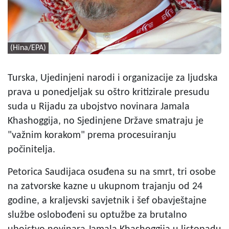
(Hina/EPA)
Turska, Ujedinjeni narodi i organizacije za ljudska
prava u ponedjeljak su oštro kritizirale presudu
suda u Rijadu za ubojstvo novinara Jamala
Khashoggija, no Sjedinjene Države smatraju je
"važnim korakom" prema procesuiranju
počinitelja.
Petorica Saudijaca osuđena su na smrt, tri osobe
na zatvorske kazne u ukupnom trajanju od 24
godine, a kraljevski savjetnik i šef obavještajne
službe oslobođeni su optužbe za brutalno