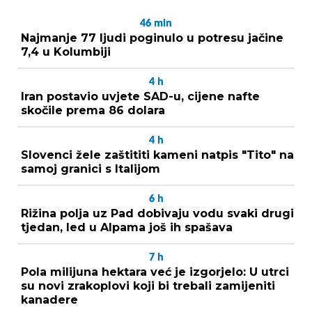
46
min
Najmanje 77 ljudi poginulo u potresu jačine
7,4 u Kolumbiji
4
h
Iran postavio uvjete SAD-u, cijene nafte
skočile prema 86 dolara
4
h
Slovenci žele zaštititi kameni natpis "Tito" na
samoj granici s Italijom
6
h
Rižina polja uz Pad dobivaju vodu svaki drugi
tjedan, led u Alpama još ih spašava
7
h
Pola milijuna hektara već je izgorjelo: U utrci
su novi zrakoplovi koji bi trebali zamijeniti
kanadere