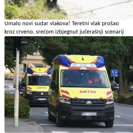
Umalo novi sudar vlakova! Teretni vlak prošao
kroz crveno, srećom izbjegnut jučerašnji scenarij