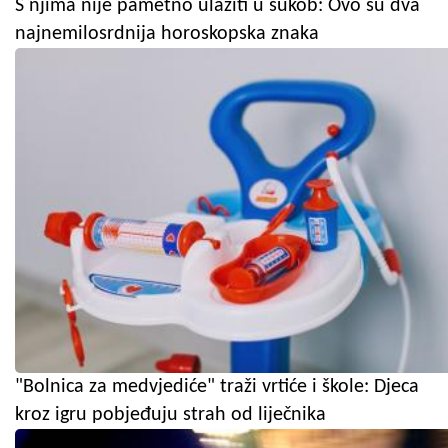
S njima nije pametno ulaziti u sukob: Ovo su dva
najnemilosrdnija horoskopska znaka
"Bolnica za medvjediće" traži vrtiće i škole: Djeca
kroz igru pobjeđuju strah od liječnika