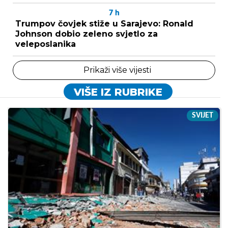
7
h
Trumpov čovjek stiže u Sarajevo: Ronald
Johnson dobio zeleno svjetlo za
veleposlanika
Prikaži više vijesti
VIŠE IZ RUBRIKE
SVIJET