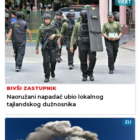
SVIJET
BIVŠI ZASTUPNIK
Naoružani napadač ubio lokalnog
tajlandskog dužnosnika
EU