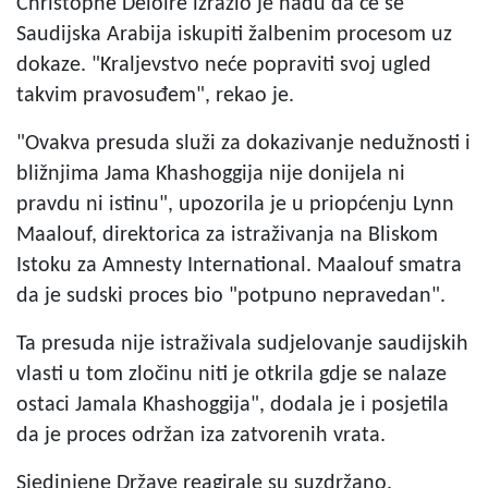
Christophe Deloire izrazio je nadu da će se
Saudijska Arabija iskupiti žalbenim procesom uz
dokaze. "Kraljevstvo neće popraviti svoj ugled
takvim pravosuđem", rekao je.
"Ovakva presuda služi za dokazivanje nedužnosti i
bližnjima Jama Khashoggija nije donijela ni
pravdu ni istinu", upozorila je u priopćenju Lynn
Maalouf, direktorica za istraživanja na Bliskom
Istoku za Amnesty International. Maalouf smatra
da je sudski proces bio "potpuno nepravedan".
Ta presuda nije istraživala sudjelovanje saudijskih
vlasti u tom zločinu niti je otkrila gdje se nalaze
ostaci Jamala Khashoggija", dodala je i posjetila
da je proces održan iza zatvorenih vrata.
Sjedinjene Države reagirale su suzdržano.