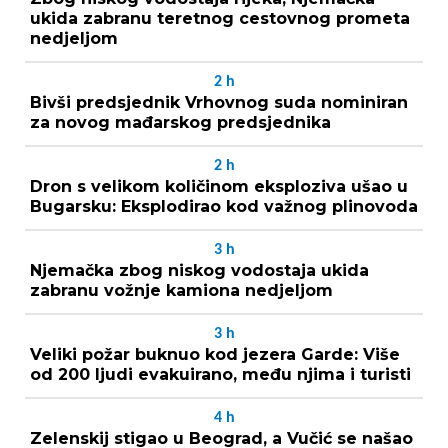
ukida zabranu teretnog cestovnog prometa
nedjeljom
2
h
Bivši predsjednik Vrhovnog suda nominiran
za novog mađarskog predsjednika
2
h
Dron s velikom količinom eksploziva ušao u
Bugarsku: Eksplodirao kod važnog plinovoda
3
h
Njemačka zbog niskog vodostaja ukida
zabranu vožnje kamiona nedjeljom
3
h
Veliki požar buknuo kod jezera Garde: Više
od 200 ljudi evakuirano, među njima i turisti
4
h
Zelenskij stigao u Beograd, a Vučić se našao