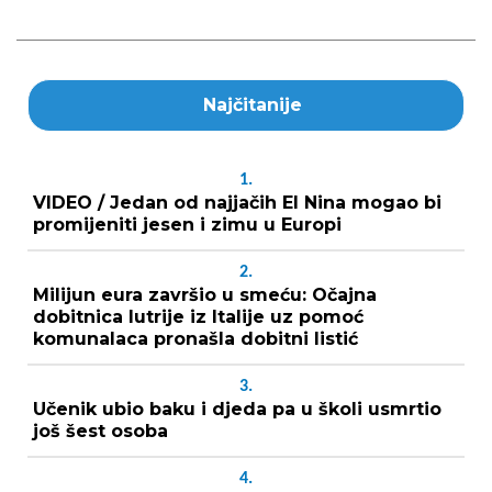
Najčitanije
1.
VIDEO / Jedan od najjačih El Nina mogao bi
promijeniti jesen i zimu u Europi
2.
Milijun eura završio u smeću: Očajna
dobitnica lutrije iz Italije uz pomoć
komunalaca pronašla dobitni listić
3.
Učenik ubio baku i djeda pa u školi usmrtio
još šest osoba
4.