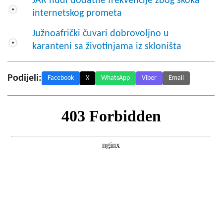
JAR nudi dodatne frekvencije zbog skoka
internetskog prometa
Južnoafrički čuvari dobrovoljno u
karanteni sa životinjama iz skloništa
Podijeli:
Facebook
X
WhatsApp
Viber
Email