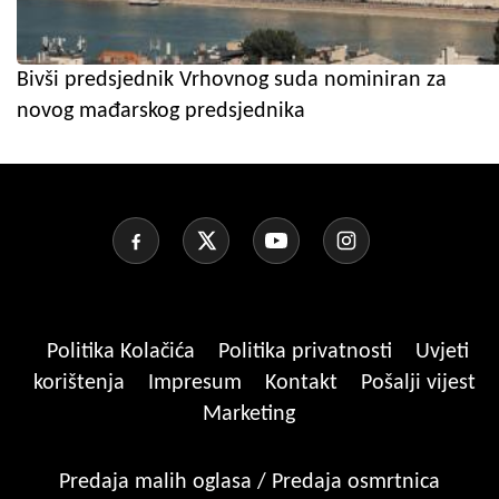
Bivši predsjednik Vrhovnog suda nominiran za
novog mađarskog predsjednika
Politika Kolačića
Politika privatnosti
Uvjeti
korištenja
Impresum
Kontakt
Pošalji vijest
Marketing
Predaja malih oglasa / Predaja osmrtnica