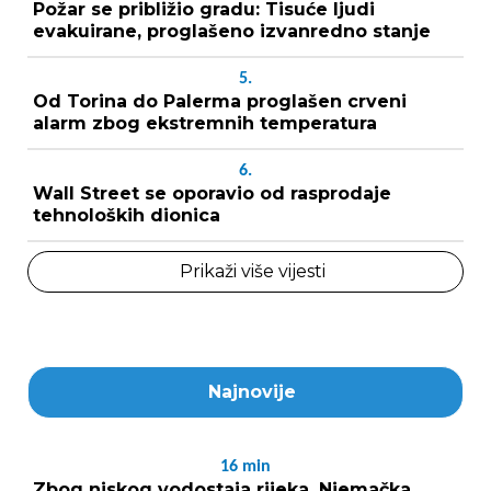
Požar se približio gradu: Tisuće ljudi
evakuirane, proglašeno izvanredno stanje
5.
Od Torina do Palerma proglašen crveni
alarm zbog ekstremnih temperatura
6.
Wall Street se oporavio od rasprodaje
tehnoloških dionica
Prikaži više vijesti
Najnovije
16
min
Zbog niskog vodostaja rijeka, Njemačka