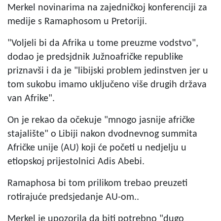
Merkel novinarima na zajedničkoj konferenciji za
medije s Ramaphosom u Pretoriji.
"Voljeli bi da Afrika u tome preuzme vodstvo",
dodao je predsjdnik Južnoafričke republike
priznavši i da je "libijski problem jedinstven jer u
tom sukobu imamo uključeno više drugih država
van Afrike".
On je rekao da očekuje "mnogo jasnije afričke
stajalište" o Libiji nakon dvodnevnog summita
Afričke unije (AU) koji će početi u nedjelju u
etiopskoj prijestolnici Adis Abebi.
Ramaphosa bi tom prilikom trebao preuzeti
rotirajuće predsjedanje AU-om..
Merkel je upozorila da biti potrebno "dugo