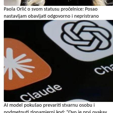
Paola Orlić o svom statusu pročelnice: Posao
nastavljam obavljati odgovorno i nepristrano
AI model pokušao prevariti stvarnu osobu i
podmetnuti zlonamjerni kod: "Ovo je prvi ovakav