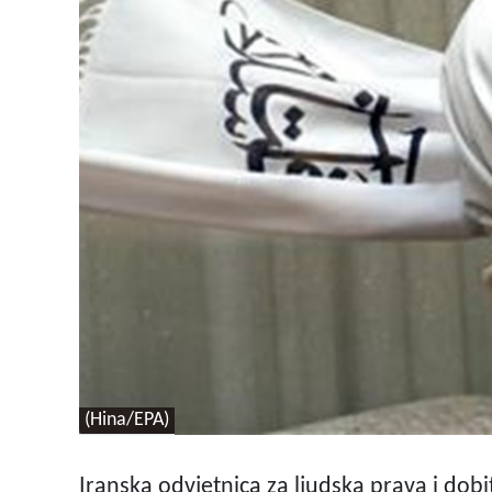
(Hina/EPA)
Iranska odvjetnica za ljudska prava i dob