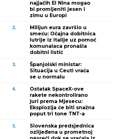
najjačih El Nina mogao
bi promijeniti jesen i
zimu u Europi
Milijun eura završio u
2.
smeću: Očajna dobitnica
lutrije iz Italije uz pomoć
komunalaca pronašla
dobitni listić
Španjolski ministar:
3.
Situacija u Ceuti vraća
se u normalu
Ostatak SpaceX-ove
4.
rakete nekontrolirano
juri prema Mjesecu:
Eksplozija će biti snažna
poput tri tone TNT-a
Slovenska predsjednica
5.
ozlijeđena u prometnoj
nesreći dok se vraćala iz