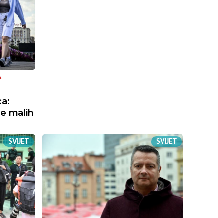
A
a:
će malih
SVIJET
SVIJET