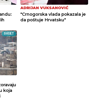
ADRIJAN VUKSANOVIĆ
landu:
"Crnogorska vlada pokazala je
ih
da poštuje Hrvatsku"
SVIJET
oravaju
u koja
i