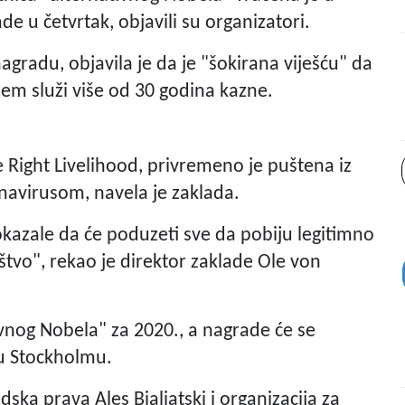
e u četvrtak, objavili su organizatori.
nagradu, objavila je da je "šokirana viješću" da
jem služi više od 30 godina kazne.
 Right Livelihood, privremeno je puštena iz
onavirusom, navela je zaklada.
okazale da će poduzeti sve da pobiju legitimno
tvo", rekao je direktor zaklade Ole von
vnog Nobela" za 2020., a nagrade će se
i u Stockholmu.
udska prava Ales Bialiatski i organizacija za