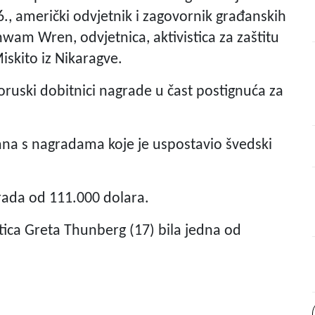
., američki odvjetnik i zagovornik građanskih
wam Wren, odvjetnica, aktivistica za zaštitu
iskito iz Nikaragve.
eloruski dobitnici nagrade u čast postignuća za
ana s nagradama koje je uspostavio švedski
rada od 111.000 dolara.
stica Greta Thunberg (17) bila jedna od