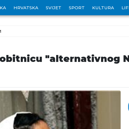
IKA
HRVATSKA
SVIJET
SPORT
KULTURA
LI
M
dobitnicu "alternativnog 