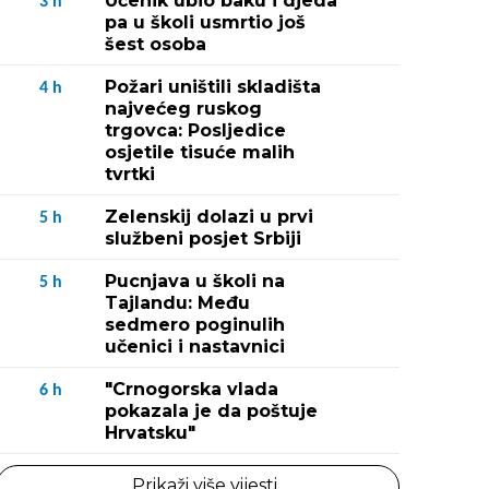
Učenik ubio baku i djeda
3
h
pa u školi usmrtio još
šest osoba
Požari uništili skladišta
4
h
najvećeg ruskog
trgovca: Posljedice
osjetile tisuće malih
tvrtki
Zelenskij dolazi u prvi
5
h
službeni posjet Srbiji
Pucnjava u školi na
5
h
Tajlandu: Među
sedmero poginulih
učenici i nastavnici
"Crnogorska vlada
6
h
pokazala je da poštuje
Hrvatsku"
Prikaži više vijesti