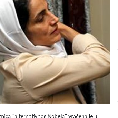
itnica "alternativnog Nobela" vraćena je u