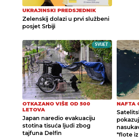
UKRAJINSKI PREDSJEDNIK
Zelenskij dolazi u prvi službeni
posjet Srbiji
SVIJET
OTKAZANO VIŠE OD 500
NAFTA 
LETOVA
Satelit
Japan naredio evakuaciju
pokazuj
stotina tisuća ljudi zbog
nasukav
tajfuna Delfin
"flote i