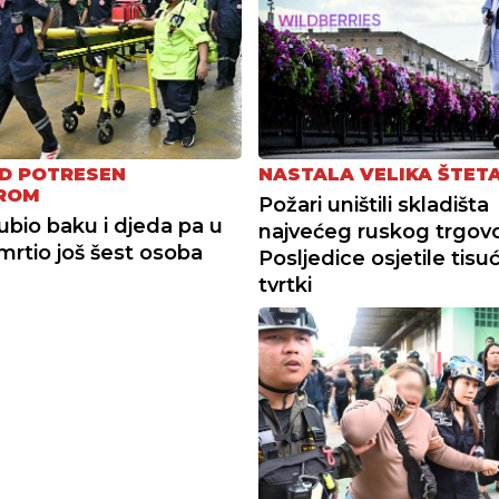
D POTRESEN
NASTALA VELIKA ŠTET
ROM
Požari uništili skladišta
ubio baku i djeda pa u
najvećeg ruskog trgovc
smrtio još šest osoba
Posljedice osjetile tisu
tvrtki