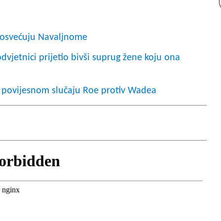
je osvećuju Navaljnome
jetnici prijetio bivši suprug žene koju ona
 povijesnom slučaju Roe protiv Wadea