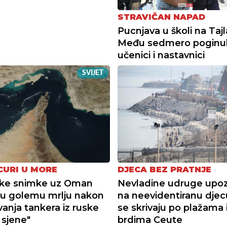
STRAVIČAN NAPAD
Pucnjava u školi na Taj
Među sedmero poginul
učenici i nastavnici
SVIJET
CURI U MORE
DJECA BEZ PRATNJE
ske snimke uz Oman
Nevladine udruge upoz
u golemu mrlju nakon
na neevidentiranu djec
anja tankera iz ruske
se skrivaju po plažama 
z sjene"
brdima Ceute