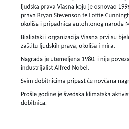
ljudska prava Viasna koju je osnovao 1996
prava Bryan Stevenson te Lottie Cunningh
okoliša i pripadnica autohtonog naroda M
Bialiatski i organizacija Viasna prvi su bj
zaštitu ljudskih prava, okoliša i mira.
Nagrada je utemeljena 1980. i nije povez
industrijalist Alfred Nobel.
Svim dobitnicima pripast će novčana nag
Prošle godine je švedska klimatska aktivi
dobitnica.