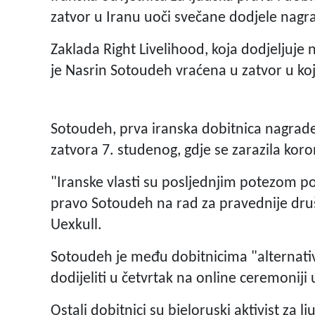
zatvor u Iranu uoči svečane dodjele nagrad
Zaklada Right Livelihood, koja dodjeljuje 
je Nasrin Sotoudeh vraćena u zatvor u ko
Sotoudeh, prva iranska dobitnica nagrade
zatvora 7. studenog, gdje se zarazila kor
"Iranske vlasti su posljednjim potezom p
pravo Sotoudeh na rad za pravednije druš
Uexkull.
Sotoudeh je među dobitnicima "alternati
dodijeliti u četvrtak na online ceremonij
Ostali dobitnici su bjeloruski aktivist za lj