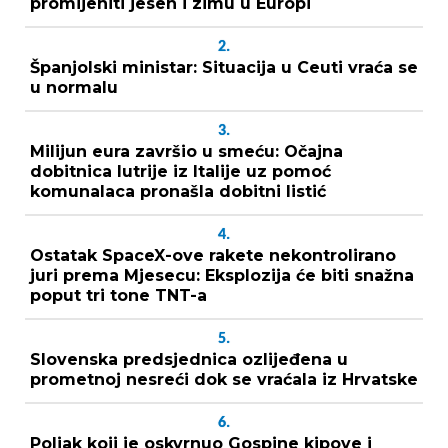
promijeniti jesen i zimu u Europi
2.
Španjolski ministar: Situacija u Ceuti vraća se
u normalu
3.
Milijun eura završio u smeću: Očajna
dobitnica lutrije iz Italije uz pomoć
komunalaca pronašla dobitni listić
4.
Ostatak SpaceX-ove rakete nekontrolirano
juri prema Mjesecu: Eksplozija će biti snažna
poput tri tone TNT-a
5.
Slovenska predsjednica ozlijeđena u
prometnoj nesreći dok se vraćala iz Hrvatske
6.
Poljak koji je oskvrnuo Gospine kipove i