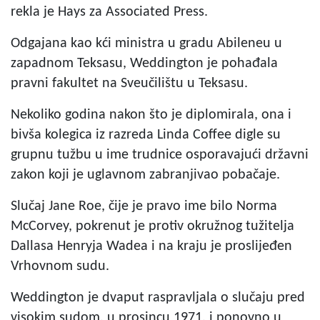
rekla je Hays za Associated Press.
Odgajana kao kći ministra u gradu Abileneu u
zapadnom Teksasu, Weddington je pohađala
pravni fakultet na Sveučilištu u Teksasu.
Nekoliko godina nakon što je diplomirala, ona i
bivša kolegica iz razreda Linda Coffee digle su
grupnu tužbu u ime trudnice osporavajući državni
zakon koji je uglavnom zabranjivao pobačaje.
Slučaj Jane Roe, čije je pravo ime bilo Norma
McCorvey, pokrenut je protiv okružnog tužitelja
Dallasa Henryja Wadea i na kraju je proslijeđen
Vrhovnom sudu.
Weddington je dvaput raspravljala o slučaju pred
visokim sudom, u prosincu 1971. i ponovno u