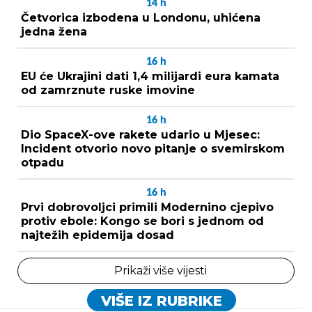
14
h
Četvorica izbodena u Londonu, uhićena
jedna žena
16
h
EU će Ukrajini dati 1,4 milijardi eura kamata
od zamrznute ruske imovine
16
h
Dio SpaceX-ove rakete udario u Mjesec:
Incident otvorio novo pitanje o svemirskom
otpadu
16
h
Prvi dobrovoljci primili Modernino cjepivo
protiv ebole: Kongo se bori s jednom od
najtežih epidemija dosad
Prikaži više vijesti
VIŠE IZ RUBRIKE