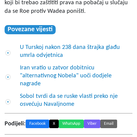
koji bi trebao zaštititi prava na pobačaj u slučaju
da se Roe protiv Wadea poništi.
Povezane vijesti
U Turskoj nakon 238 dana štrajka glađu
umrla odvjetnica
Iran vratio u zatvor dobitnicu
"alternativnog Nobela" uoči dodjele
nagrade
Sobol tvrdi da se ruske vlasti preko nje
osvećuju Navaljnome
Podijeli:
Facebook
X
WhatsApp
Viber
Email