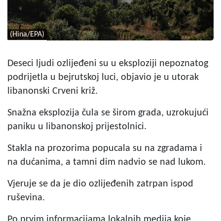
(Hina/EPA)
Deseci ljudi ozlijeđeni su u eksploziji nepoznatog
podrijetla u bejrutskoj luci, objavio je u utorak
libanonski Crveni križ.
Snažna eksplozija čula se širom grada, uzrokujući
paniku u libanonskoj prijestolnici.
Stakla na prozorima popucala su na zgradama i
na dućanima, a tamni dim nadvio se nad lukom.
Vjeruje se da je dio ozlijeđenih zatrpan ispod
ruševina.
Po prvim informacijama lokalnih medija koje