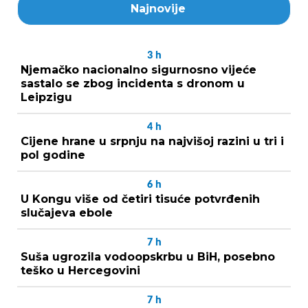
Najnovije
3
h
Njemačko nacionalno sigurnosno vijeće
sastalo se zbog incidenta s dronom u
Leipzigu
4
h
Cijene hrane u srpnju na najvišoj razini u tri i
pol godine
6
h
U Kongu više od četiri tisuće potvrđenih
slučajeva ebole
7
h
Suša ugrozila vodoopskrbu u BiH, posebno
teško u Hercegovini
7
h