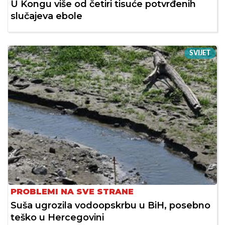
U Kongu više od četiri tisuće potvrđenih
slučajeva ebole
SVIJET
PROBLEMI NA SVE STRANE
Suša ugrozila vodoopskrbu u BiH, posebno
teško u Hercegovini