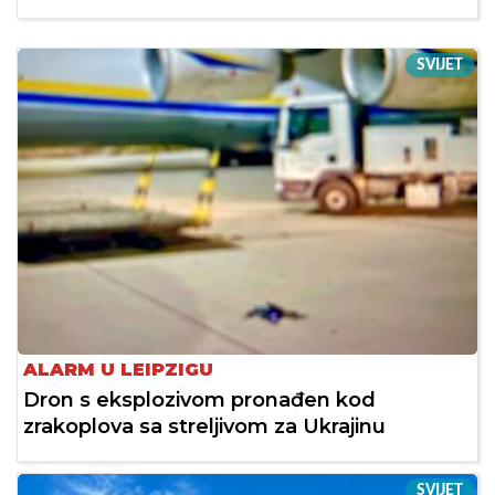
SVIJET
ALARM U LEIPZIGU
Dron s eksplozivom pronađen kod
zrakoplova sa streljivom za Ukrajinu
SVIJET