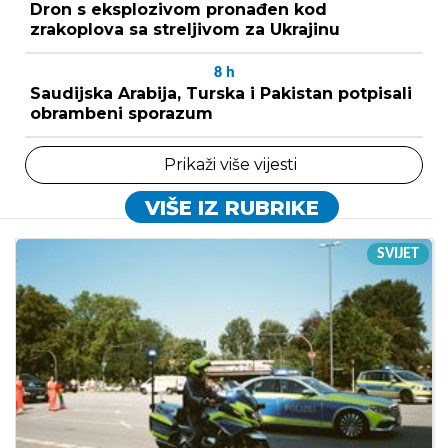
Dron s eksplozivom pronađen kod
zrakoplova sa streljivom za Ukrajinu
8
h
Saudijska Arabija, Turska i Pakistan potpisali
obrambeni sporazum
Prikaži više vijesti
VIŠE IZ RUBRIKE
SVIJET