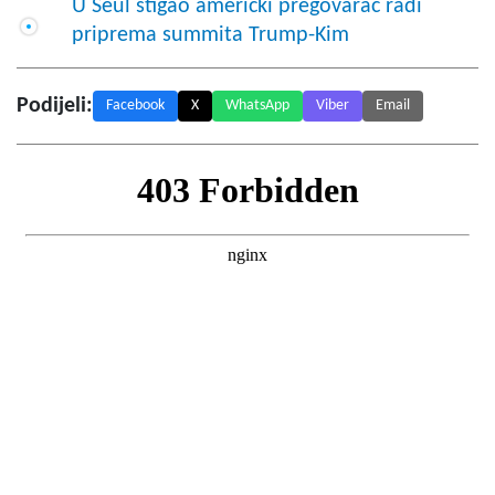
U Seul stigao američki pregovarač radi
priprema summita Trump-Kim
Podijeli:
Facebook
X
WhatsApp
Viber
Email