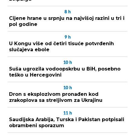
8
h
Cijene hrane u srpnju na najvišoj razini u tri i
pol godine
9
h
U Kongu više od četiri tisuće potvrđenih
slučajeva ebole
10
h
Suša ugrozila vodoopskrbu u BiH, posebno
teško u Hercegovini
10
h
Dron s eksplozivom pronađen kod
zrakoplova sa streljivom za Ukrajinu
11
h
Saudijska Arabija, Turska i Pakistan potpisali
obrambeni sporazum