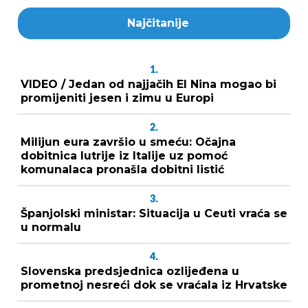
Najčitanije
1.
VIDEO / Jedan od najjačih El Nina mogao bi
promijeniti jesen i zimu u Europi
2.
Milijun eura završio u smeću: Očajna
dobitnica lutrije iz Italije uz pomoć
komunalaca pronašla dobitni listić
3.
Španjolski ministar: Situacija u Ceuti vraća se
u normalu
4.
Slovenska predsjednica ozlijeđena u
prometnoj nesreći dok se vraćala iz Hrvatske