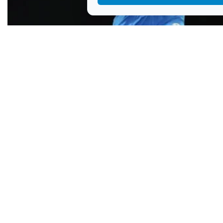
Antonia Ružić poražena u drugom kolu od
Amerikanke Madison Keys