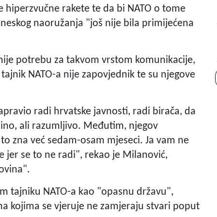
ke hiperzvučne rakete te da bi NATO o tome
ineskog naoružanja "još nije bila primijećena
mije potrebu za takvom vrstom komunikacije,
i tajnik NATO-a nije zapovjednik te su njegove
pravio radi hrvatske javnosti, radi birača, da
eftino, ali razumljivo. Međutim, njegov
n to zna već sedam-osam mjeseci. Ja vam ne
jer se to ne radi", rekao je Milanović,
ovina".
nom tajniku NATO-a kao "opasnu državu",
a kojima se vjeruje ne zamjeraju stvari poput