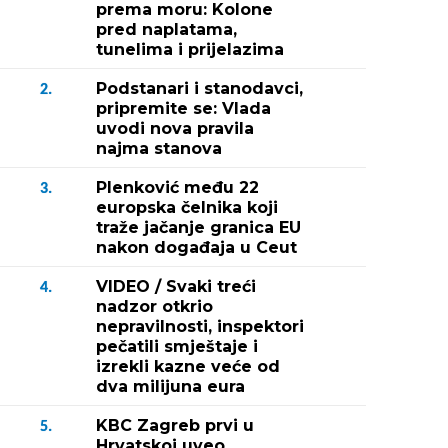
prema moru: Kolone
pred naplatama,
tunelima i prijelazima
Podstanari i stanodavci,
2.
pripremite se: Vlada
uvodi nova pravila
najma stanova
Plenković među 22
3.
europska čelnika koji
traže jačanje granica EU
nakon događaja u Ceut
VIDEO / Svaki treći
4.
nadzor otkrio
nepravilnosti, inspektori
pečatili smještaje i
izrekli kazne veće od
dva milijuna eura
KBC Zagreb prvi u
5.
Hrvatskoj uveo