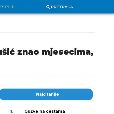
FESTYLE
PRETRAGA
ušić znao mjesecima,
Najčitanije
Gužve na cestama
1.