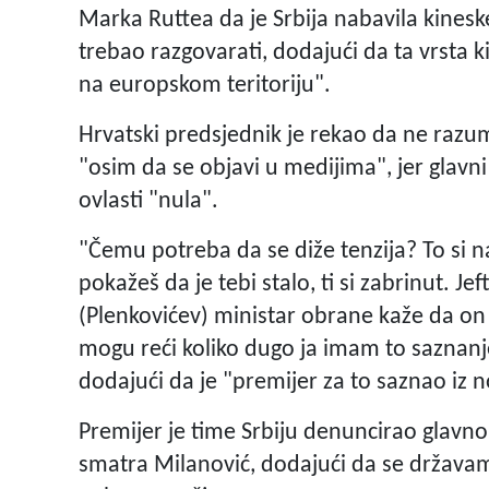
Marka Ruttea da je Srbija nabavila kines
trebao razgovarati, dodajući da ta vrsta k
na europskom teritoriju".
Hrvatski predsjednik je rekao da ne razu
"osim da se objavi u medijima", jer glavn
ovlasti "nula".
"Čemu potreba da se diže tenzija? To si na
pokažeš da je tebi stalo, ti si zabrinut. J
(Plenkovićev) ministar obrane kaže da o
mogu reći koliko dugo ja imam to saznanje 
dodajući da je "premijer za to saznao iz n
Premijer je time Srbiju denuncirao glav
smatra Milanović, dodajući da se državam