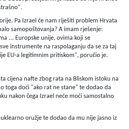
"strašno".
ije. Pa Izrael će nam riješiti problem Hrvata
 imalo samopoštovanja? A imam rješenje:
ima ... Europske unije, ovima koji se
 sve instrumente na raspolaganju da se za taj
ije EU-a legitimnim pritiskom", poručio je.
sta cijena nafte zbog rata na Bliskom istoku na
do toga doći "ako rat ne stane" te dodao da
uku nakon čega Izrael neće moći samostalno
nuklearno oružje te dodao da mu nije jasno iz