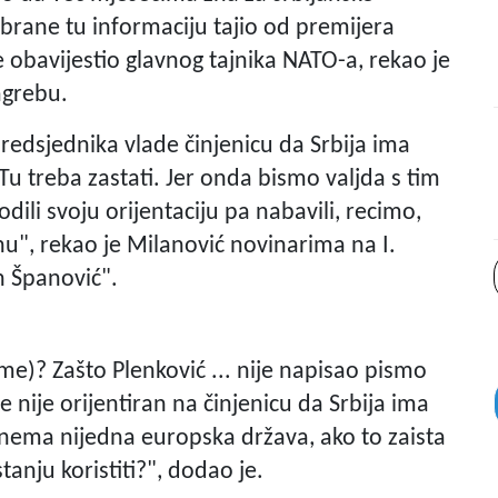
brane tu informaciju tajio od premijera
e obavijestio glavnog tajnika NATO-a, rekao je
agrebu.
redsjednika vlade činjenicu da Srbija ima
Tu treba zastati. Jer onda bismo valjda s tim
ili svoju orijentaciju pa nabavili, recimo,
u", rekao je Milanović novinarima na I.
 Španović".
me)? Zašto Plenković ... nije napisao pismo
 nije orijentiran na činjenicu da Srbija ima
nema nijedna europska država, ako to zaista
tanju koristiti?", dodao je.