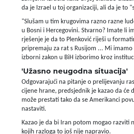
da je Izrael u toj organizaciji, ali da je to 
"Slušam u tim krugovima razno razne ludor
u Bosni i Hercegovini. Stvarno? Imate li
rješenje je da to Plenković riješi u format
pripremaju za rat s Rusijom ... Mi imamo
izborni zakon u BiH izborimo kroz instituc
'Užasno neugodna situacija'
Odgovarajući na pitanje o prelijevanju ra
cijene hrane, predsjednik je kazao da će 
može prestati tako da se Amerikanci pov
nastaviti.
Kazao je da bi Iran potom mogao razviti 
kojih razloga to još nije napravio.