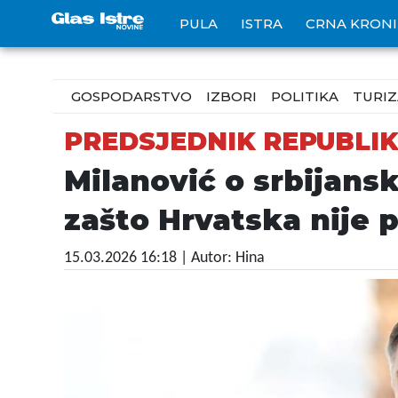
PULA
ISTRA
CRNA KRON
GOSPODARSTVO
IZBORI
POLITIKA
TURI
PREDSJEDNIK REPUBLI
Milanović o srbijans
zašto Hrvatska nije 
15.03.2026 16:18
| Autor: Hina