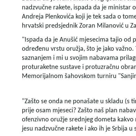
nadzvučne rakete, ispada da je ministar o
Andreja Plenkovića koji je tek sada o tom
hrvatski predsjednik Zoran Milanović u Z
"Ispada da je Anušić mjesecima tajio od p
određenu vrstu oružja, što je jako važno. 
saznanjem i mi u svojim nabavama prilagod
proturaketne sustave i protuzračnu obran
Memorijalnom šahovskom turniru "Sanjin
"Zašto se onda ne ponašate u skladu (s ti
prije osam mjeseci? Zašto naš plan nabave
ofenzivno oružje srednjeg dometa kakvo 
jesu nadzvučne rakete i ako ih je Srbija u s