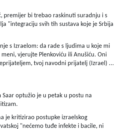
, premijer bi trebao raskinuti suradnju i s
ja "integraciju svih tih sustava koje je Srbija
nje s Izraelom: da rade s ljudima u koje mi
eni, vjerujte Plenkoviću ili Anušiću. Oni
eprijateljem, tvoj navodni prijatelj (Izrael) ...
n Saar optužio je u petak u postu na
mitizam.
a je kritizirao postupke izraelskog
vatskoj "nećemo tuđe infekte i bacile, ni