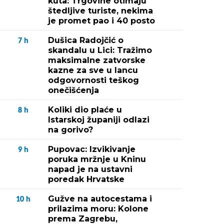
kuta: Trgovine otimaju
štedljive turiste, nekima
je promet pao i 40 posto
Dušica Radojčić o
7
h
skandalu u Lici: Tražimo
maksimalne zatvorske
kazne za sve u lancu
odgovornosti teškog
onečišćenja
Koliki dio plaće u
8
h
Istarskoj županiji odlazi
na gorivo?
Pupovac: Izvikivanje
9
h
poruka mržnje u Kninu
napad je na ustavni
poredak Hrvatske
Gužve na autocestama i
10
h
prilazima moru: Kolone
prema Zagrebu,