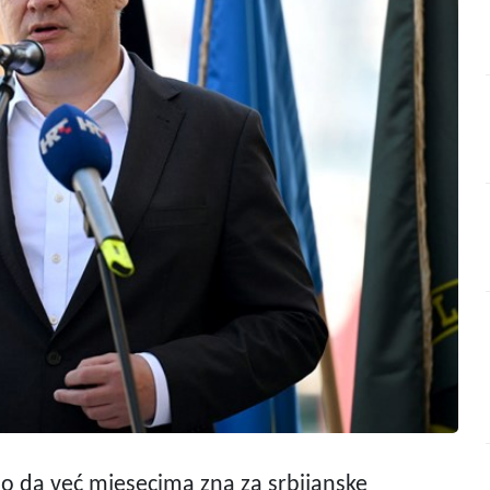
ao da već mjesecima zna za srbijanske