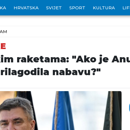
IKA
HRVATSKA
SVIJET
SPORT
KULTURA
LI
ZAM
KE
kim raketama: "Ako je An
prilagodila nabavu?"