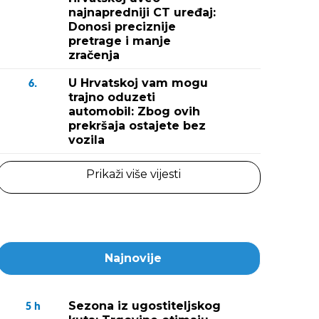
najnapredniji CT uređaj:
Donosi preciznije
pretrage i manje
zračenja
U Hrvatskoj vam mogu
6.
trajno oduzeti
automobil: Zbog ovih
prekršaja ostajete bez
vozila
Prikaži više vijesti
Najnovije
Sezona iz ugostiteljskog
5
h