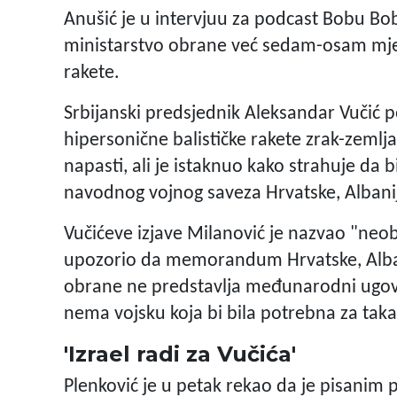
Anušić je u intervjuu za podcast Bobu Bo
ministarstvo obrane već sedam-osam mjes
rakete.
Srbijanski predsjednik Aleksandar Vučić p
hipersonične balističke rakete zrak-zemlj
napasti, ali je istaknuo kako strahuje da
navodnog vojnog saveza Hrvatske, Albanij
Vučićeve izjave Milanović je nazvao "neob
upozorio da memorandum Hrvatske, Albani
obrane ne predstavlja međunarodni ugovor
nema vojsku koja bi bila potrebna za tak
'Izrael radi za Vučića'
Plenković je u petak rekao da je pisanim