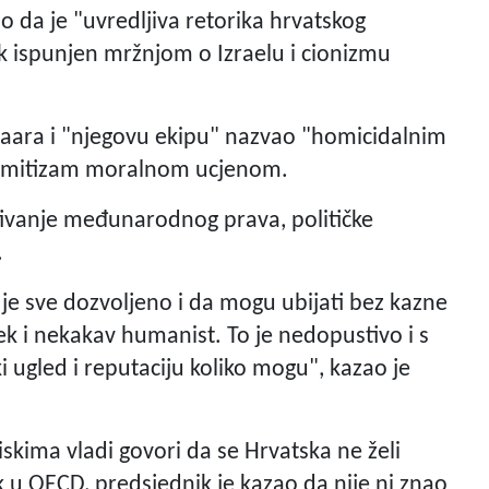
ao da je "uvredljiva retorika hrvatskog
ik ispunjen mržnjom o Izraelu i cionizmu
Saara i "njegovu ekipu" nazvao "homicidalnim
semitizam moralnom ucjenom.
štivanje međunarodnog prava, političke
.
 je sve dozvoljeno i da mogu ubijati bez kazne
ek i nekakav humanist. To je nedopustivo i s
i ugled i reputaciju koliko mogu", kazao je
skima vladi govori da se Hrvatska ne želi
ak u OECD, predsjednik je kazao da nije ni znao