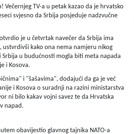
b! Večernjeg TV-a u petak kazao da je hrvatsko
eci svjesno da Srbija posjeduje nadzvučne
otvrdio je u četvrtak navečer da Srbija ima
a, ustvrdivši kako ona nema namjeru nikog
 bi Srbija u budućnosti mogla biti meta napada
e i Kosova.
ičnima" i "šašavima", dodajući da ga je već
je i Kosova o suradnji na razini ministarstva
 ni bilo kakav vojni savez te da Hrvatska
av napad.
 putem obavijestio glavnog tajnika NATO-a