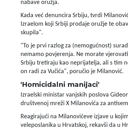
nabave oružja.
Kada već denuncira Srbiju, tvrdi Milanović
Izraelom koji Srbiji prodaje oružje te obavl
skupila".
"To je prvi razlog za (nemogućnost) surad
nemamo povjerenja. Ne morate vjerovati m
Srbiju tretiraju kao neprijatelja, ali s tim n
on radi za Vučića", poručio je Milanović.
'Homicidalni manijaci'
Izraelski ministar vanjskih poslova Gideo
društvenoj mreži X Milanovića za antise
Reagirajući na Milanovićeve izjave u kojim
veleposlanika u Hrvatskoj, rekavši da u Hr