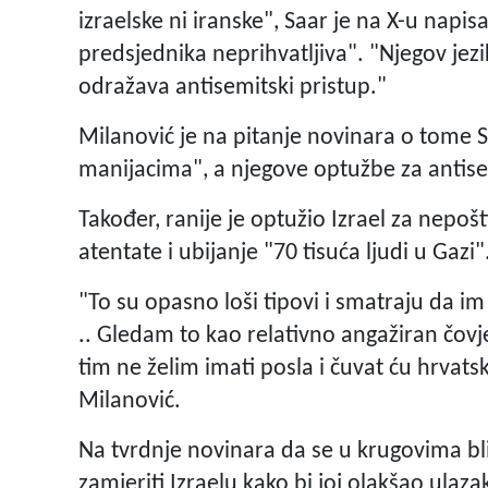
izraelske ni iranske", Saar je na X-u napis
predsjednika neprihvatljiva". "Njegov jez
odražava antisemitski pristup."
Milanović je na pitanje novinara o tome 
manijacima", a njegove optužbe za anti
Također, ranije je optužio Izrael za nepo
atentate i ubijanje "70 tisuća ljudi u Gazi"
"To su opasno loši tipovi i smatraju da im
.. Gledam to kao relativno angažiran čovj
tim ne želim imati posla i čuvat ću hrvatsk
Milanović.
Na tvrdnje novinara da se u krugovima bli
zamjeriti Izraelu kako bi joj olakšao ulaz