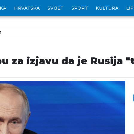
IKA
HRVATSKA
SVIJET
SPORT
KULTURA
LI
M
 za izjavu da je Rusija "