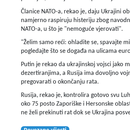
Članice NATO-a, rekao je, daju Ukrajini ob
namjerno raspiruju histeriju zbog navod
NATO-a, u što je "nemoguće vjerovati".
"Želim samo reći: ohladite se, spavajte 
pogledajte što se događa na ulicama euro
Putin je rekao da ukrajinskoj vojsci jako 
dezertiranjima, a Rusija ima dovoljno vojn
pregovarati o okončanju rata.
Rusija, rekao je, kontrolira gotovo svu Lu
oko 75 posto Zaporiške i Hersonske oblasti.
ne želi prekinuti rat dok se Ukrajina posv