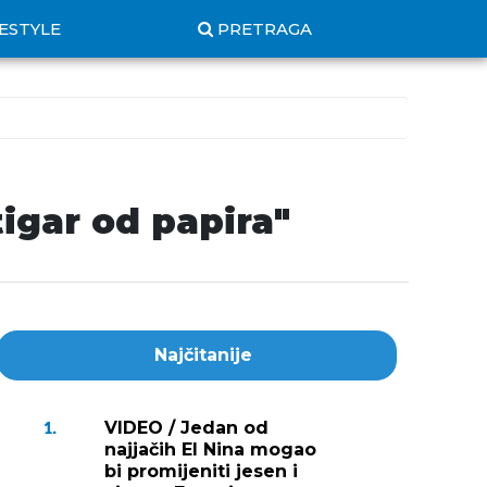
FESTYLE
PRETRAGA
tigar od papira"
Najčitanije
VIDEO / Jedan od
1.
najjačih El Nina mogao
bi promijeniti jesen i