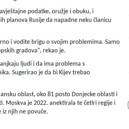
avještajne podatke, oružje i obuku, i
nih planova Rusije da napadne neku članicu
mirno i vodite brigu o svojim problemima. Samo
pskih gradova", rekao je.
manjkaju ljudi i da ima problema s
ika. Sugerirao je da bi Kijev trebao
hansku oblast, oko 81 posto Donjecke oblasti i
 Moskva je 2022. anektirala te četiri regije i
e iz njih ne povuče.