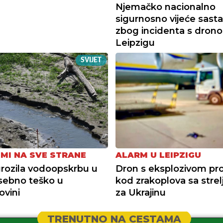
Njemačko nacionalno
sigurnosno vijeće sasta
zbog incidenta s dron
Leipzigu
SVIJET
MI NA SVE STRANE
ALARM U LEIPZIGU
rozila vodoopskrbu u
Dron s eksplozivom pr
sebno teško u
kod zrakoplova sa strel
vini
za Ukrajinu
TRENUTNO NA CESTAMA