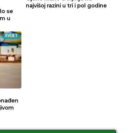
najvišoj razini u tri i pol godine
lo se
om u
SVIJET
onađen
jivom