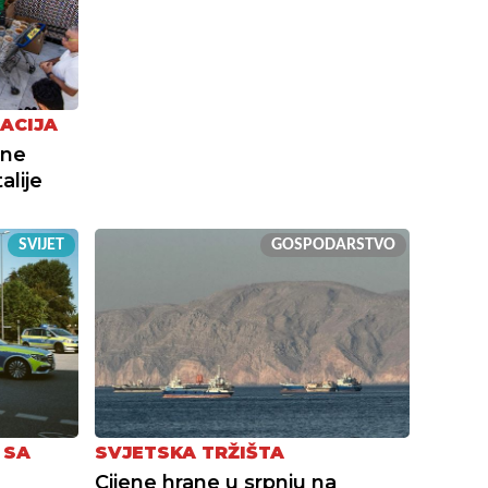
ACIJA
čne
alije
SVIJET
GOSPODARSTVO
 SA
SVJETSKA TRŽIŠTA
Cijene hrane u srpnju na