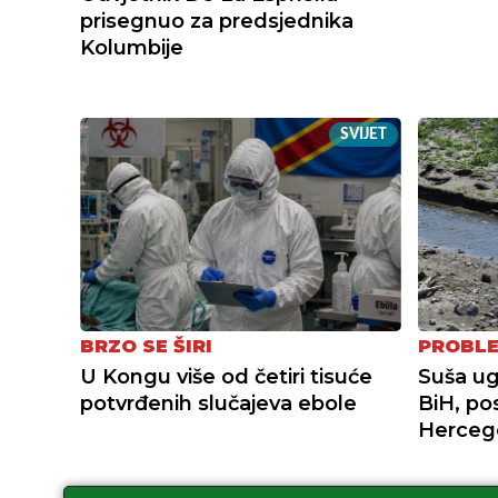
prisegnuo za predsjednika
Kolumbije
SVIJET
BRZO SE ŠIRI
PROBLE
U Kongu više od četiri tisuće
Suša ug
potvrđenih slučajeva ebole
BiH, po
Hercego