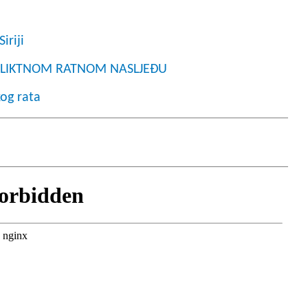
iriji
KONFLIKTNOM RATNOM NASLJEĐU
kog rata