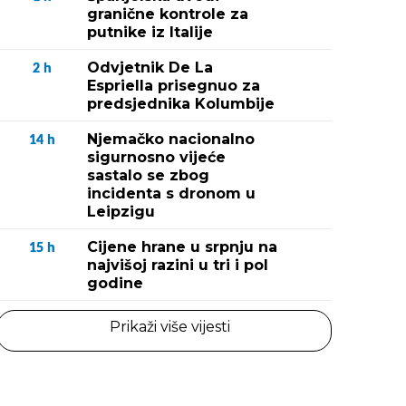
granične kontrole za
putnike iz Italije
Odvjetnik De La
2
h
Espriella prisegnuo za
predsjednika Kolumbije
Njemačko nacionalno
14
h
sigurnosno vijeće
sastalo se zbog
incidenta s dronom u
Leipzigu
Cijene hrane u srpnju na
15
h
najvišoj razini u tri i pol
godine
Prikaži više vijesti