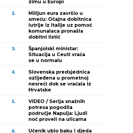
zimu u Europi
Milijun eura završio u
2.
smeću: Očajna dobitnica
lutrije iz Italije uz pomoć
komunalaca pronašla
dobitni listić
Španjolski ministar:
3.
Situacija u Ceuti vraća
se u normalu
Slovenska predsjednica
4.
ozlijeđena u prometnoj
nesreći dok se vraćala iz
Hrvatske
VIDEO / Serija snažnih
5.
potresa pogodila
područje Napulja: Ljudi
noć proveli na ulicama
Učenik ubio baku i djeda
6.