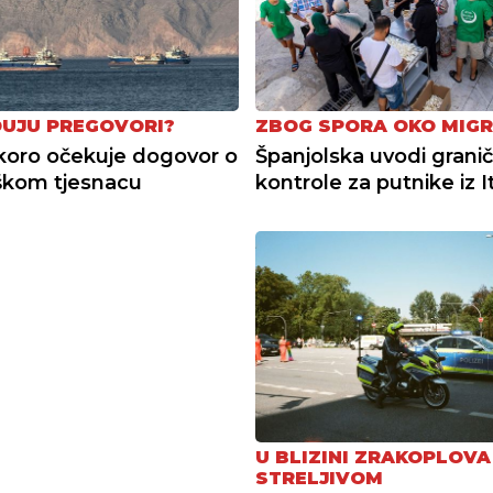
UJU PREGOVORI?
ZBOG SPORA OKO MIGR
oro očekuje dogovor o
Španjolska uvodi grani
kom tjesnacu
kontrole za putnike iz It
U BLIZINI ZRAKOPLOVA
STRELJIVOM