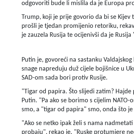
odgovoriti bude li mislila da je Europa pr
Trump, koji je prije govorio da bi se Kijev
prošli je tjedan promijenio retoriku, rekavš
je zauzela Rusija te ocijenivši da je Rusija
Putin je, govoreći na sastanku Valdajsko
snage napreduju duž cijele bojišnice u Uk
SAD-om sada bori protiv Rusije.
"Tigar od papira. Što slijedi zatim? Hajde
Putin. "Pa ako se borimo s cijelim NATO
smo, a "tigar od papira" smo, onda što j
"Ako se netko ipak želi s nama nadmetati
probaju", rekao je. "Ruske protumjere ne