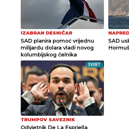
IZABRAN DESNIČAR
NAPRED
SAD planira pomoć vrijednu
SAD usk
milijardu dolara vladi novog
Hormuš
kolumbijskog čelnika
SVIJET
TRUMPOV SAVEZNIK
Odvjetnik De La Espriella