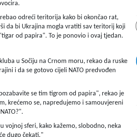
ovocira.
 trebao odreći teritorija kako bi okončao rat,
i da bi Ukrajina mogla vratiti sav teritorij koji
 "tigar od papira". To je ponovio i ovaj tjedan.
g kluba u Sočiju na Crnom moru, rekao da ruske
rajini i da se gotovo cijeli NATO predvođen
 pozabavite se tim tigrom od papira", rekao je
-om, krećemo se, napredujemo i samouvjereni
e NATO?".
 u vojnoj sferi, kako kažemo, slobodno, neka
će dugo čekati."