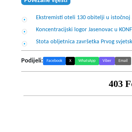
Povezane vijesti
Ekstremisti oteli 130 obitelji u istočnoj S
Koncentracijski logor Jasenovac u 
Stota obljetnica završetka Prvog svjets
Podijeli:
Facebook
X
WhatsApp
Viber
Email