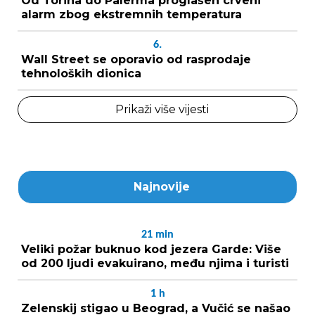
Od Torina do Palerma proglašen crveni
alarm zbog ekstremnih temperatura
6.
Wall Street se oporavio od rasprodaje
tehnoloških dionica
Prikaži više vijesti
Najnovije
21
min
Veliki požar buknuo kod jezera Garde: Više
od 200 ljudi evakuirano, među njima i turisti
1
h
Zelenskij stigao u Beograd, a Vučić se našao