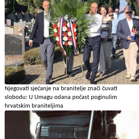
Njegovati sjećanje na branitelje znači čuvati
slobodu: U Umagu odana počast poginulim
hrvatskim braniteljima