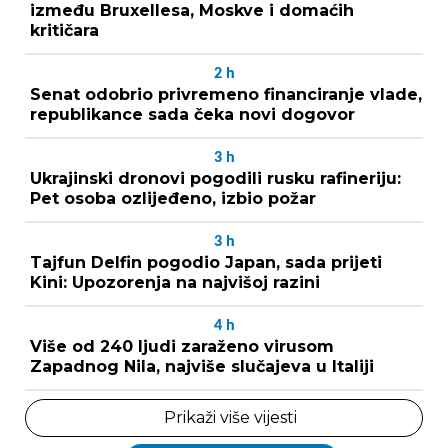
između Bruxellesa, Moskve i domaćih
kritičara
2
h
Senat odobrio privremeno financiranje vlade,
republikance sada čeka novi dogovor
3
h
Ukrajinski dronovi pogodili rusku rafineriju:
Pet osoba ozlijeđeno, izbio požar
3
h
Tajfun Delfin pogodio Japan, sada prijeti
Kini: Upozorenja na najvišoj razini
4
h
Više od 240 ljudi zaraženo virusom
Zapadnog Nila, najviše slučajeva u Italiji
Prikaži više vijesti