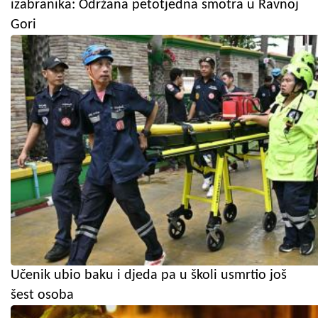
izabranika: Održana petotjedna smotra u Ravnoj
Gori
Učenik ubio baku i djeda pa u školi usmrtio još
šest osoba