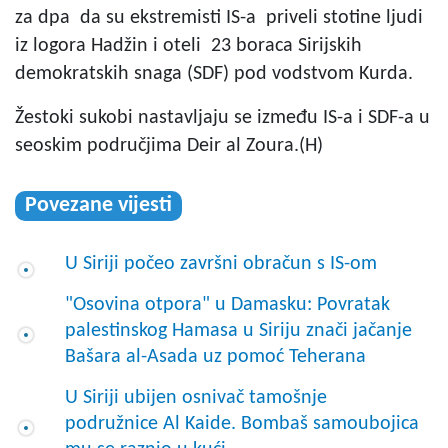
za dpa da su ekstremisti IS-a priveli stotine ljudi
iz logora Hadžin i oteli 23 boraca Sirijskih
demokratskih snaga (SDF) pod vodstvom Kurda.
Žestoki sukobi nastavljaju se između IS-a i SDF-a u
seoskim područjima Deir al Zoura.(H)
Povezane vijesti
U Siriji počeo završni obračun s IS-om
"Osovina otpora" u Damasku: Povratak
palestinskog Hamasa u Siriju znači jačanje
Bašara al-Asada uz pomoć Teherana
U Siriji ubijen osnivač tamošnje
podružnice Al Kaide. Bombaš samoubojica