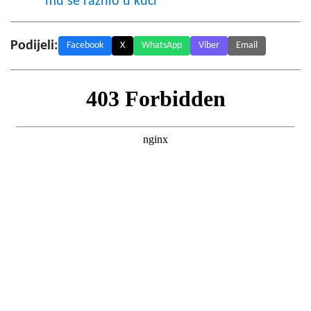
mu se raznio u kući
Podijeli:
Facebook
X
WhatsApp
Viber
Email