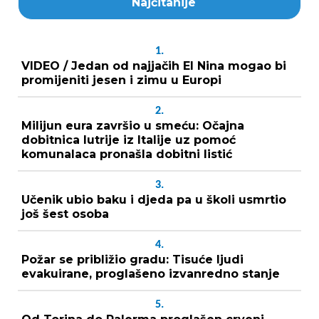
Najčitanije
1.
VIDEO / Jedan od najjačih El Nina mogao bi
promijeniti jesen i zimu u Europi
2.
Milijun eura završio u smeću: Očajna
dobitnica lutrije iz Italije uz pomoć
komunalaca pronašla dobitni listić
3.
Učenik ubio baku i djeda pa u školi usmrtio
još šest osoba
4.
Požar se približio gradu: Tisuće ljudi
evakuirane, proglašeno izvanredno stanje
5.