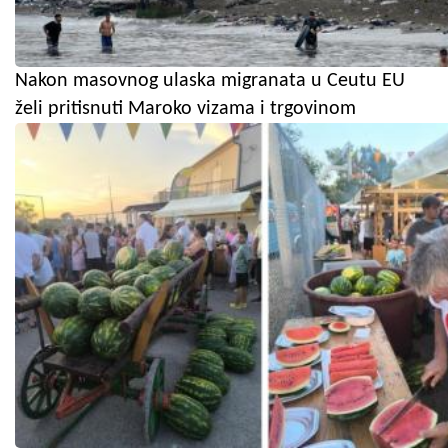
Nakon masovnog ulaska migranata u Ceutu EU
želi pritisnuti Maroko vizama i trgovinom