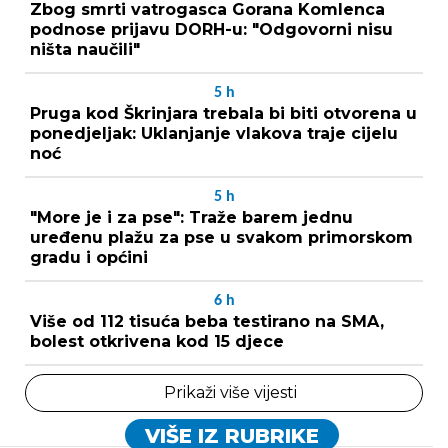
Zbog smrti vatrogasca Gorana Komlenca
podnose prijavu DORH-u: "Odgovorni nisu
ništa naučili"
5
h
Pruga kod Škrinjara trebala bi biti otvorena u
ponedjeljak: Uklanjanje vlakova traje cijelu
noć
5
h
"More je i za pse": Traže barem jednu
uređenu plažu za pse u svakom primorskom
gradu i općini
6
h
Više od 112 tisuća beba testirano na SMA,
bolest otkrivena kod 15 djece
Prikaži više vijesti
VIŠE IZ RUBRIKE