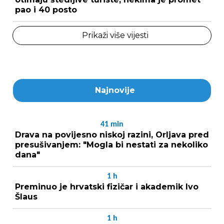
pao i 40 posto
Prikaži više vijesti
Najnovije
41
min
Drava na povijesno niskoj razini, Orljava pred
presušivanjem: "Mogla bi nestati za nekoliko
dana"
1
h
Preminuo je hrvatski fizičar i akademik Ivo
Šlaus
1
h