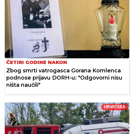
ČETIRI GODINE NAKON
Zbog smrti vatrogasca Gorana Komlenca
podnose prijavu DORH-u: "Odgovorni nisu
ništa naučili"
HRVATSKA