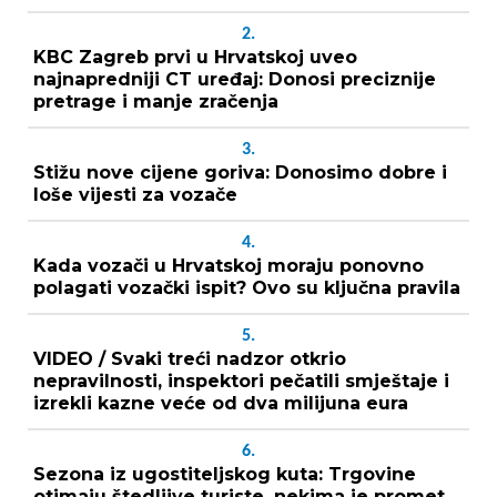
2.
KBC Zagreb prvi u Hrvatskoj uveo
najnapredniji CT uređaj: Donosi preciznije
pretrage i manje zračenja
3.
Stižu nove cijene goriva: Donosimo dobre i
loše vijesti za vozače
4.
Kada vozači u Hrvatskoj moraju ponovno
polagati vozački ispit? Ovo su ključna pravila
5.
VIDEO / Svaki treći nadzor otkrio
nepravilnosti, inspektori pečatili smještaje i
izrekli kazne veće od dva milijuna eura
6.
Sezona iz ugostiteljskog kuta: Trgovine
otimaju štedljive turiste, nekima je promet