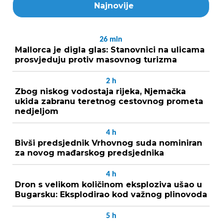
Najnovije
26
min
Mallorca je digla glas: Stanovnici na ulicama
prosvjeduju protiv masovnog turizma
2
h
Zbog niskog vodostaja rijeka, Njemačka
ukida zabranu teretnog cestovnog prometa
nedjeljom
4
h
Bivši predsjednik Vrhovnog suda nominiran
za novog mađarskog predsjednika
4
h
Dron s velikom količinom eksploziva ušao u
Bugarsku: Eksplodirao kod važnog plinovoda
5
h