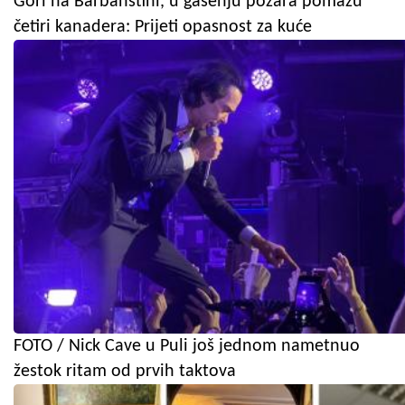
Gori na Barbanštini, u gašenju požara pomažu
četiri kanadera: Prijeti opasnost za kuće
FOTO / Nick Cave u Puli još jednom nametnuo
žestok ritam od prvih taktova