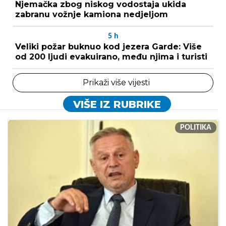
Njemačka zbog niskog vodostaja ukida
zabranu vožnje kamiona nedjeljom
5
h
Veliki požar buknuo kod jezera Garde: Više
od 200 ljudi evakuirano, među njima i turisti
Prikaži više vijesti
VIŠE IZ RUBRIKE
POLITIKA