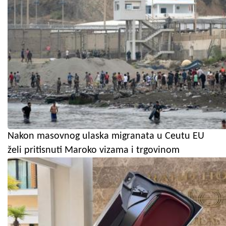
Nakon masovnog ulaska migranata u Ceutu EU
želi pritisnuti Maroko vizama i trgovinom