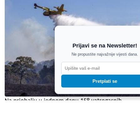
Prijavi se na Newsletter!
Ne propustite najvažnije vijesti dana.
Pretplati se
Na priobalju u jednom danu 158 vatrogasnih
intervencija: U Istri ugašen požar kod naselja
Orihi, a lokaliziran požar u Mandalenčićima