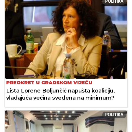
POLITIKA
PREOKRET U GRADSKOM VIJEĆU
Lista Lorene Boljunčić napušta koaliciju,
vladajuća većina svedena na minimum?
POLITIKA