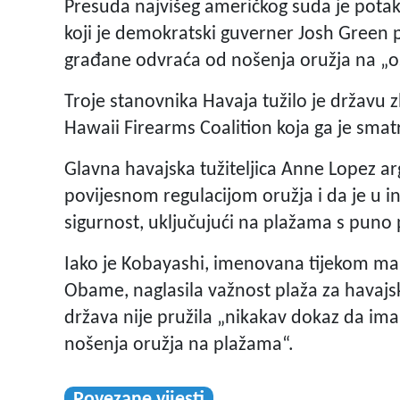
Presuda najvišeg američkog suda je pota
koji je demokratski guverner Josh Green po
građane odvraća od nošenja oružja na „os
Troje stanovnika Havaja tužilo je državu z
Hawaii Firearms Coalition koja ga je sma
Glavna havajska tužiteljica Anne Lopez ar
povijesnom regulacijom oružja i da je u in
sigurnost, uključujući na plažama s puno p
Iako je Kobayashi, imenovana tijekom m
Obame, naglasila važnost plaža za havajs
država nije pružila „nikakav dokaz da ima 
nošenja oružja na plažama“.
Povezane vijesti