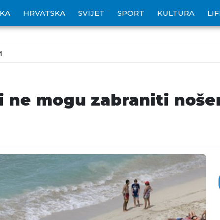
IKA
HRVATSKA
SVIJET
SPORT
KULTURA
LI
M
i ne mogu zabraniti noše