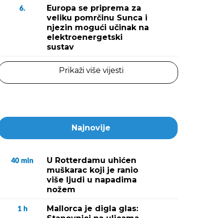
Europa se priprema za
6.
veliku pomrčinu Sunca i
njezin mogući učinak na
elektroenergetski
sustav
Prikaži više vijesti
Najnovije
U Rotterdamu uhićen
40
min
muškarac koji je ranio
više ljudi u napadima
nožem
Mallorca je digla glas:
1
h