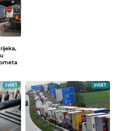
ijeka,
nu
rometa
SVIJET
SVIJET