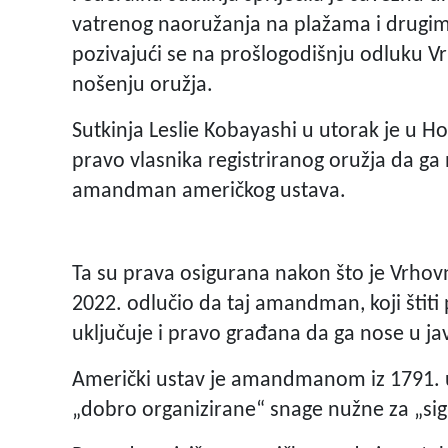
vatrenog naoružanja na plažama i drugim 
pozivajući se na prošlogodišnju odluku V
nošenju oružja.
Sutkinja Leslie Kobayashi u utorak je u Ho
pravo vlasnika registriranog oružja da ga
amandman američkog ustava.
Ta su prava osigurana nakon što je Vrhov
2022. odlučio da taj amandman, koji štiti
uključuje i pravo građana da ga nose u j
Američki ustav je amandmanom iz 1791. u
„dobro organizirane“ snage nužne za „si