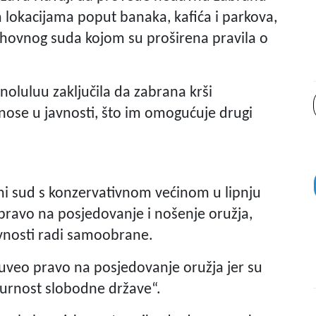
lokacijama poput banaka, kafića i parkova,
rhovnog suda kojom su proširena pravila o
noluluu zaključila da zabrana krši
 nose u javnosti, što im omogućuje drugi
ni sud s konzervativnom većinom u lipnju
 pravo na posjedovanje i nošenje oružja,
avnosti radi samoobrane.
veo pravo na posjedovanje oružja jer su
gurnost slobodne države“.