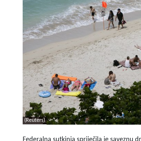
(Reuters)
Federalna sutkinja spriječila je saveznu