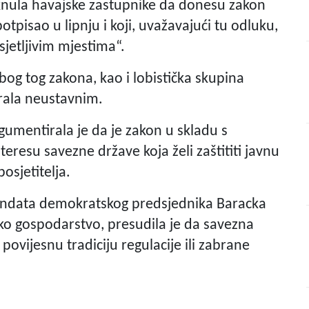
knula havajske zastupnike da donesu zakon
tpisao u lipnju i koji, uvažavajući tu odluku,
jetljivim mjestima“.
bog tog zakona, kao i lobistička skupina
trala neustavnim.
gumentirala je da je zakon u skladu s
teresu savezne države koja želi zaštititi javnu
osjetitelja.
andata demokratskog predsjednika Baracka
ko gospodarstvo, presudila je da savezna
povijesnu tradiciju regulacije ili zabrane