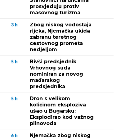
Stanovnici na ulicama
prosvjeduju protiv
masovnog turizma
Zbog niskog vodostaja
3
h
rijeka, Njemačka ukida
zabranu teretnog
cestovnog prometa
nedjeljom
Bivši predsjednik
5
h
Vrhovnog suda
nominiran za novog
mađarskog
predsjednika
Dron s velikom
5
h
količinom eksploziva
ušao u Bugarsku:
Eksplodirao kod važnog
plinovoda
Njemačka zbog niskog
6
h