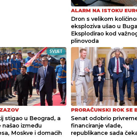
ALARM NA ISTOKU EUR
Dron s velikom količin
eksploziva ušao u Buga
Eksplodirao kod važno
plinovoda
SVIJET
IZAZOV
PRORAČUNSKI ROK SE B
ij stigao u Beograd, a
Senat odobrio privrem
e našao između
financiranje vlade,
esa, Moskve i domaćih
republikance sada čeka