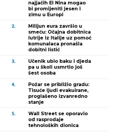
najjačih El Nina mogao
bi promijeniti jesen i
zimu u Europi
Milijun eura završio u
2.
smeću: Očajna dobitnica
lutrije iz Italije uz pomoć
komunalaca pronašla
dobitni listić
Učenik ubio baku i djeda
3.
pa u školi usmrtio još
šest osoba
Požar se približio gradu:
4.
Tisuće ljudi evakuirane,
proglašeno izvanredno
stanje
Wall Street se oporavio
5.
od rasprodaje
tehnoloških dionica