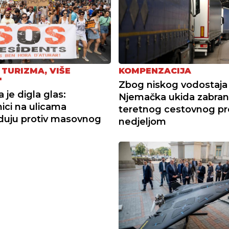
 TURIZMA, VIŠE
KOMPENZACIJA
"
Zbog niskog vodostaja r
 je digla glas:
Njemačka ukida zabra
ici na ulicama
teretnog cestovnog p
duju protiv masovnog
nedjeljom