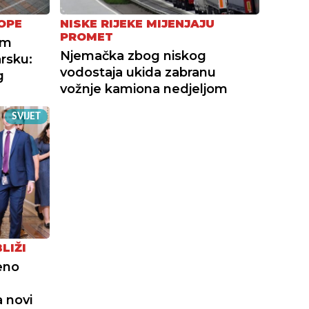
OPE
NISKE RIJEKE MIJENJAJU
PROMET
om
Njemačka zbog niskog
rsku:
vodostaja ukida zabranu
g
vožnje kamiona nedjeljom
SVIJET
LIŽI
eno
 novi