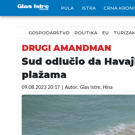
PULA
ISTRA
CRNA KRON
GOSPODARSTVO
POLITIKA
EU
TURIZA
DRUGI AMANDMAN
Sud odlučio da Havaj
plažama
09.08.2023 20:17
| Autor: Glas Istre, Hina