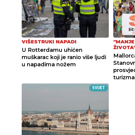
VIŠESTRUKI NAPADI
"MANJE
ŽIVOTA
U Rotterdamu uhićen
Mallorca
muškarac koji je ranio više ljudi
Stanovn
u napadima nožem
prosvje
turizma
SVIJET