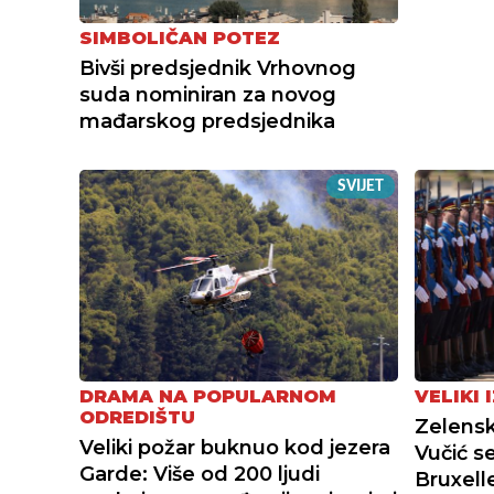
SIMBOLIČAN POTEZ
Bivši predsjednik Vrhovnog
suda nominiran za novog
mađarskog predsjednika
SVIJET
DRAMA NA POPULARNOM
VELIKI 
ODREDIŠTU
Zelensk
Veliki požar buknuo kod jezera
Vučić s
Garde: Više od 200 ljudi
Bruxell