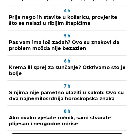
4
h
Prije nego ih stavite u košaricu, provjerite
što se nalazi u ribljim štapićima
5
h
Pas vam ima loš zadah? Ovo su znakovi da
problem možda nije bezazlen
6
h
Krema ili sprej za sunčanje? Otkrivamo što je
bolje
7
h
S njima nije pametno ulaziti u sukob: Ovo su
dva najnemilosrdnija horoskopska znaka
8
h
Ako ovako vješate ručnik, sami stvarate
plijesan i neugodne mirise