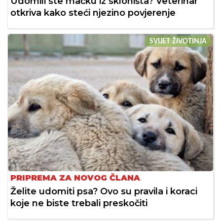
Udomili ste mačku iz skloništa? Veterinar
otkriva kako steći njezino povjerenje
SVIJET ŽIVOTINJA
PRIPREMA ZA NOVOG ČLANA
Želite udomiti psa? Ovo su pravila i koraci
koje ne biste trebali preskočiti