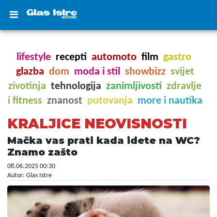
lifestyle
recepti
automoto
film
gastro
glazba
dom
moda i stil
showbizz
svijet
zivotinja
tehnologija
zanimljivosti
zdravlje
i fitness
znanost
putovanja
more i nautika
KRALJICE NEOVISNOSTI
Mačka vas prati kada idete na WC?
Znamo zašto
08.06.2025 00:30
Autor: Glas Istre