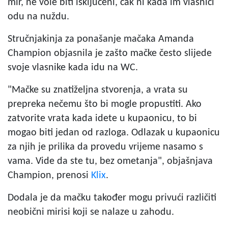
mir, ne vole biti isključeni, čak ni kada im vlasnici
odu na nuždu.
Stručnjakinja za ponašanje mačaka Amanda
Champion objasnila je zašto mačke često slijede
svoje vlasnike kada idu na WC.
"Mačke su znatiželjna stvorenja, a vrata su
prepreka nečemu što bi mogle propustiti. Ako
zatvorite vrata kada idete u kupaonicu, to bi
mogao biti jedan od razloga. Odlazak u kupaonicu
za njih je prilika da provedu vrijeme nasamo s
vama. Vide da ste tu, bez ometanja", objašnjava
Champion, prenosi
Klix
.
Dodala je da mačku također mogu privući različiti
neobični mirisi koji se nalaze u zahodu.