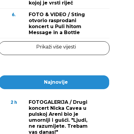
kojoj je vrsti riječ
FOTO & VIDEO / Sting
6.
otvorio rasprodani
koncert u Puli hitom
Message in a Bottle
Prikaži više vijesti
Najnovije
FOTOGALERIJA / Drugi
2
h
koncert Nicka Cavea u
pulskoj Areni bio je
umorniji i gušći. "Ljudi,
ne razumijete. Trebam
vas danas!"