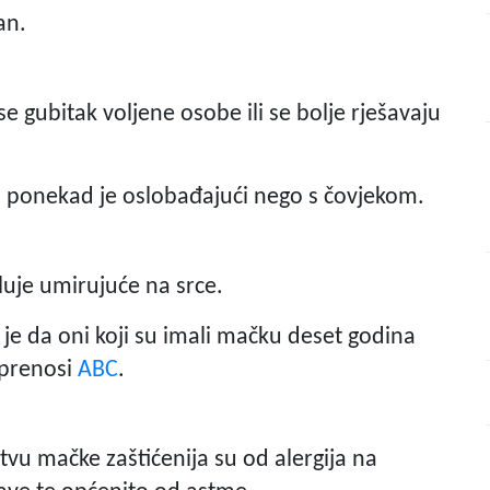
an.
e gubitak voljene osobe ili se bolje rješavaju
m ponekad je oslobađajući nego s čovjekom.
luje umirujuće na srce.
 je da oni koji su imali mačku deset godina
 prenosi
ABC
.
u mačke zaštićenija su od alergija na