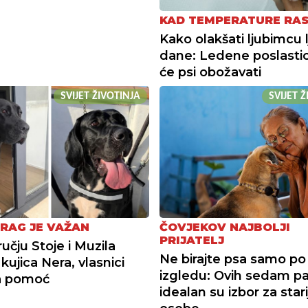
KAD TEMPERATURE RA
Kako olakšati ljubimcu 
dane: Ledene poslastic
će psi obožavati
SVIJET ŽIVOTINJA
SVIJET 
TRAG JE VAŽAN
ČOVJEKOV NAJBOLJI
PRIJATELJ
učju Stoje i Muzila
Ne birajte psa samo po
kujica Nera, vlasnici
izgledu: Ovih sedam p
a pomoć
idealan su izbor za stari