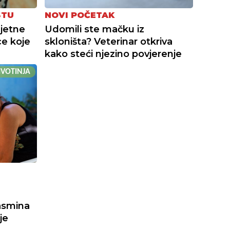
STU
NOVI POČETAK
ljetne
Udomili ste mačku iz
e koje
skloništa? Veterinar otkriva
kako steći njezino povjerenje
ŽIVOTINJA
asmina
je