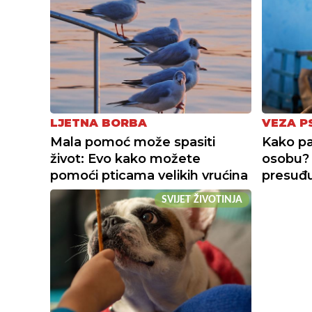
LJETNA BORBA
VEZA P
Mala pomoć može spasiti
Kako pa
život: Evo kako možete
osobu? 
pomoći pticama velikih vrućina
presuđ
SVIJET ŽIVOTINJA