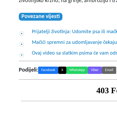
životinjsko krzno, na grinje, ambroziju i 
Povezane vijesti
Prijatelji životinja: Udomite psa ili mač
Mačići spremni za udomljavanje čekaju
Ovaj video sa slatkim psima će vam od
Podijeli:
Facebook
X
WhatsApp
Viber
Email