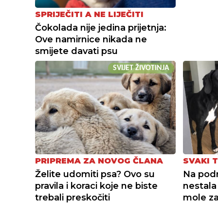
SPRIJEČITI A NE LIJEČITI
Čokolada nije jedina prijetnja:
Ove namirnice nikada ne
smijete davati psu
SVIJET ŽIVOTINJA
PRIPREMA ZA NOVOG ČLANA
SVAKI 
Želite udomiti psa? Ovo su
Na podr
pravila i koraci koje ne biste
nestala 
trebali preskočiti
mole z