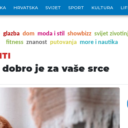
IKA
HRVATSKA
SVIJET
SPORT
KULTURA
LI
o
glazba
dom
moda i stil
showbizz
svijet zivotin
fitness
znanost
putovanja
more i nautika
TI
dobro je za vaše srce