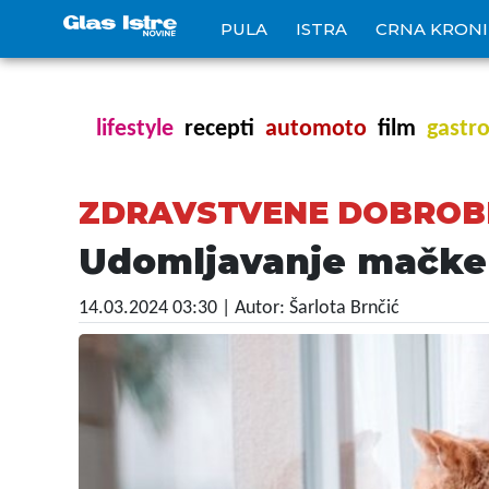
PULA
ISTRA
CRNA KRON
lifestyle
recepti
automoto
film
gastr
ZDRAVSTVENE DOBROBI
Udomljavanje mačke 
14.03.2024 03:30
| Autor: Šarlota Brnčić