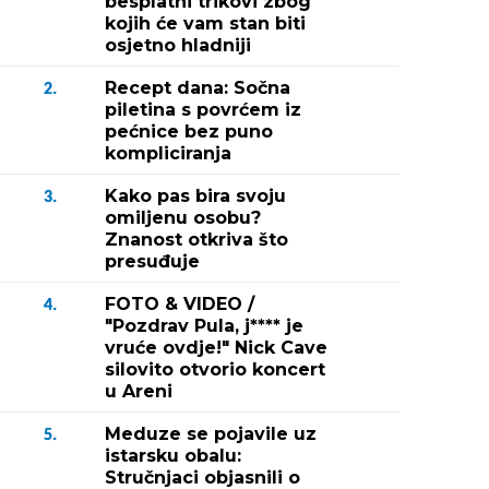
besplatni trikovi zbog
kojih će vam stan biti
osjetno hladniji
Recept dana: Sočna
2.
piletina s povrćem iz
pećnice bez puno
kompliciranja
Kako pas bira svoju
3.
omiljenu osobu?
Znanost otkriva što
presuđuje
FOTO & VIDEO /
4.
"Pozdrav Pula, j**** je
vruće ovdje!" Nick Cave
silovito otvorio koncert
u Areni
Meduze se pojavile uz
5.
istarsku obalu:
Stručnjaci objasnili o