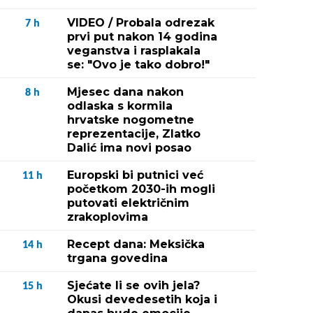
VIDEO / Probala odrezak
7
h
prvi put nakon 14 godina
veganstva i rasplakala
se: "Ovo je tako dobro!"
Mjesec dana nakon
8
h
odlaska s kormila
hrvatske nogometne
reprezentacije, Zlatko
Dalić ima novi posao
Europski bi putnici već
11
h
početkom 2030-ih mogli
putovati električnim
zrakoplovima
Recept dana: Meksička
14
h
trgana govedina
Sjećate li se ovih jela?
15
h
Okusi devedesetih koja i