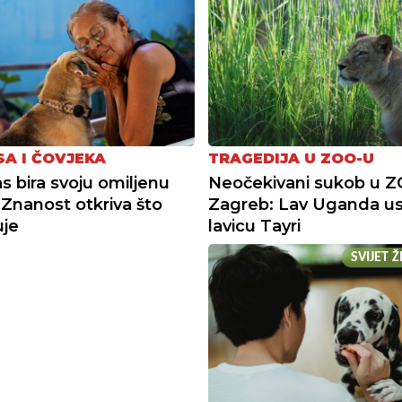
SA I ČOVJEKA
TRAGEDIJA U ZOO-U
s bira svoju omiljenu
Neočekivani sukob u 
Znanost otkriva što
Zagreb: Lav Uganda us
uje
lavicu Tayri
SVIJET 