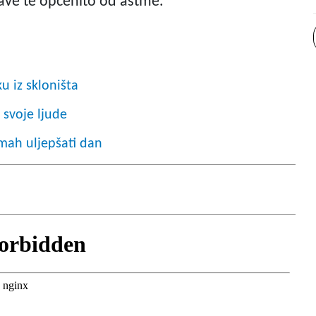
trave te općenito od astme.
ku iz skloništa
 svoje ljude
mah uljepšati dan