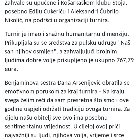
Zahvale su upućene i Košarkaškom klubu Stoja,
posebno Ediju Cukeriću i Aleksandri Čubrilo
Nikolić, na podršci u organizaciji turnira.
Turnir je imao i snažnu humanitarnu dimenziju.
Prikupljala su se sredstva za pulsku udrugu "Naš
san njihov osmijeh", a zahvaljujući brojnim
ljudima dobre volje prikupljeno je ukupno 767,79
eura.
Benjaminova sestra Đana Arsenijević obratila se
emotivnom porukom za kraj turnira - Na kraju
svega želim reći da sam presretna što smo i ove
godine uspjeli održati tradiciju ovoga turnira. Za
cijelu našu obitelj sve ovo ima posebnu
sentimentalnu vrijednost. U cijeloj ovoj priči
najvažniji su ljudi, njihova volja, vrijeme i srce