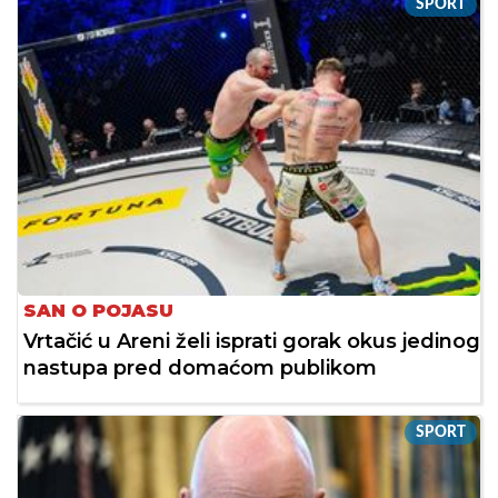
SPORT
SAN O POJASU
Vrtačić u Areni želi isprati gorak okus jedinog
nastupa pred domaćom publikom
SPORT