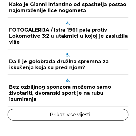
Kako je Gianni Infantino od spasitelja postao
najomraženije lice nogometa
4.
FOTOGALERIJA / Istra 1961 pala protiv
Lokomotive 3:2 u utakmici u kojoj je zaslužila
više
5.
Da li je golobrada družina spremna za
iskušenja koja su pred njom?
6.
Bez ozbiljnog sponzora možemo samo
životariti, dvoranski sport je na rubu
izumiranja
Prikaži više vijesti