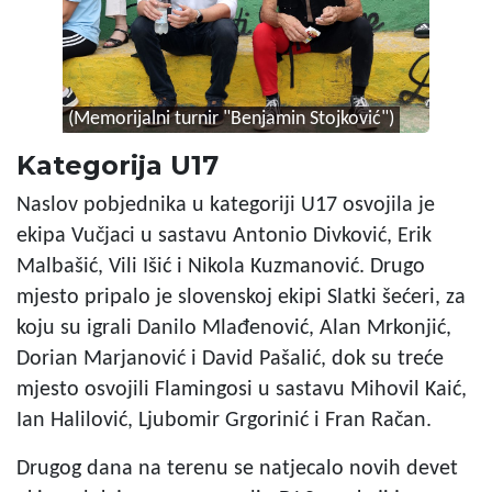
(Memorijalni turnir "Benjamin Stojković")
Kategorija U17
Naslov pobjednika u kategoriji U17 osvojila je
ekipa Vučjaci u sastavu Antonio Divković, Erik
Malbašić, Vili Išić i Nikola Kuzmanović. Drugo
mjesto pripalo je slovenskoj ekipi Slatki šećeri, za
koju su igrali Danilo Mlađenović, Alan Mrkonjić,
Dorian Marjanović i David Pašalić, dok su treće
mjesto osvojili Flamingosi u sastavu Mihovil Kaić,
Ian Halilović, Ljubomir Grgorinić i Fran Račan.
Drugog dana na terenu se natjecalo novih devet