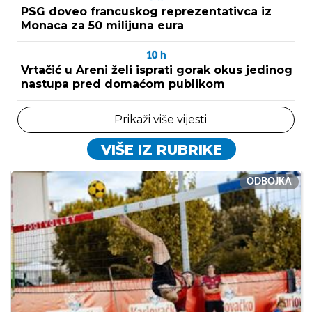
PSG doveo francuskog reprezentativca iz
Monaca za 50 milijuna eura
10
h
Vrtačić u Areni želi isprati gorak okus jedinog
nastupa pred domaćom publikom
Prikaži više vijesti
VIŠE IZ RUBRIKE
ODBOJKA