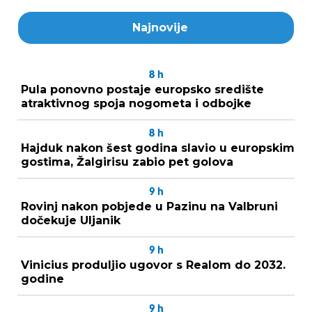
Najnovije
8
h
Pula ponovno postaje europsko središte
atraktivnog spoja nogometa i odbojke
8
h
Hajduk nakon šest godina slavio u europskim
gostima, Žalgirisu zabio pet golova
9
h
Rovinj nakon pobjede u Pazinu na Valbruni
dočekuje Uljanik
9
h
Vinicius produljio ugovor s Realom do 2032.
godine
9
h