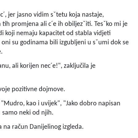
 jer jasno vidim sˇtetu koja nastaje,
ih promjena ali c´e ih obiljezˇiti. Tesˇko mi je
di koji nemaju kapacitet od stabla vidjeti
oni su godinama bili izgubljeni u sˇumi dok se
e.
, ali korijen nec´e!", zaključila je
voje pozitivne dojmove.
 "Mudro, kao i uvijek", "Jako dobro napisan
su samo neki od njih.
a na račun Danijelinog izgleda.