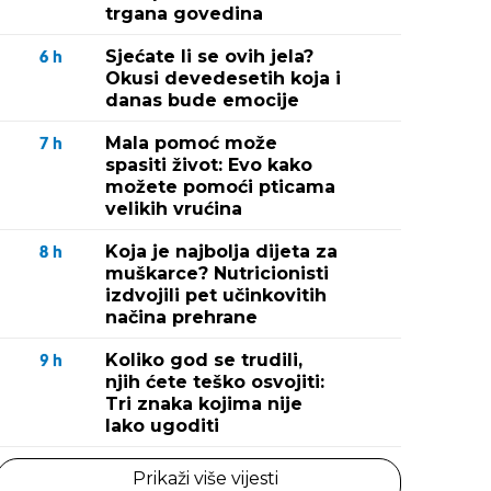
trgana govedina
Sjećate li se ovih jela?
6
h
Okusi devedesetih koja i
danas bude emocije
Mala pomoć može
7
h
spasiti život: Evo kako
možete pomoći pticama
velikih vrućina
Koja je najbolja dijeta za
8
h
muškarce? Nutricionisti
izdvojili pet učinkovitih
načina prehrane
Koliko god se trudili,
9
h
njih ćete teško osvojiti:
Tri znaka kojima nije
lako ugoditi
Prikaži više vijesti