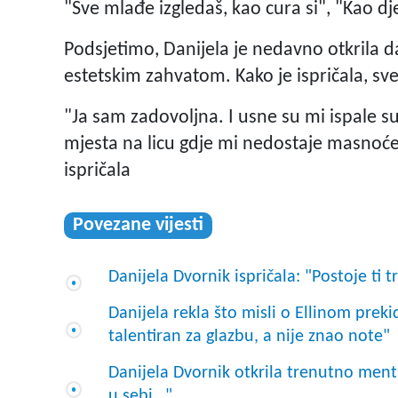
"Sve mlađe izgledaš, kao cura si", "Kao dje
Podsjetimo, Danijela je nedavno otkrila d
estetskim zahvatom. Kako je ispričala, sve
"Ja sam zadovoljna. I usne su mi ispale s
mjesta na licu gdje mi nedostaje masnoće t
ispričala
Povezane vijesti
Danijela Dvornik ispričala: "Postoje ti 
Danijela rekla što misli o Ellinom preki
talentiran za glazbu, a nije znao note"
Danijela Dvornik otkrila trenutno men
u sebi…"