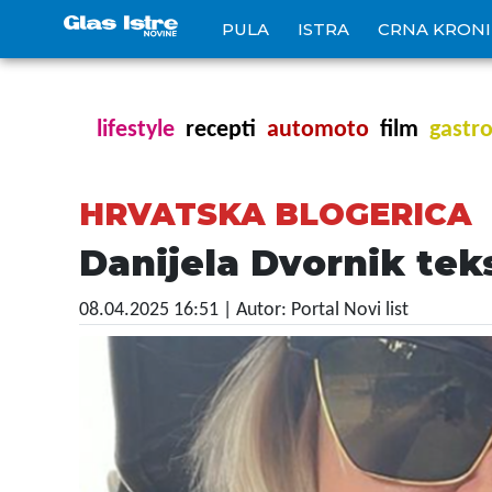
PULA
ISTRA
CRNA KRON
lifestyle
recepti
automoto
film
gastr
HRVATSKA BLOGERICA
Danijela Dvornik te
08.04.2025 16:51
| Autor: Portal Novi list