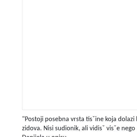
"Postoji posebna vrsta tisˇine koja dolaz
zidova. Nisi sudionik, ali vidisˇ visˇe neg