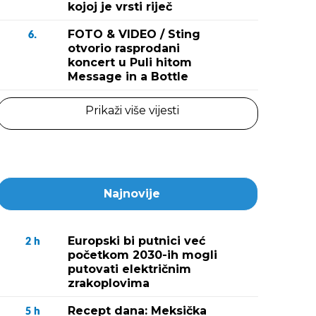
kojoj je vrsti riječ
FOTO & VIDEO / Sting
6.
otvorio rasprodani
koncert u Puli hitom
Message in a Bottle
Prikaži više vijesti
Najnovije
Europski bi putnici već
2
h
početkom 2030-ih mogli
putovati električnim
zrakoplovima
Recept dana: Meksička
5
h