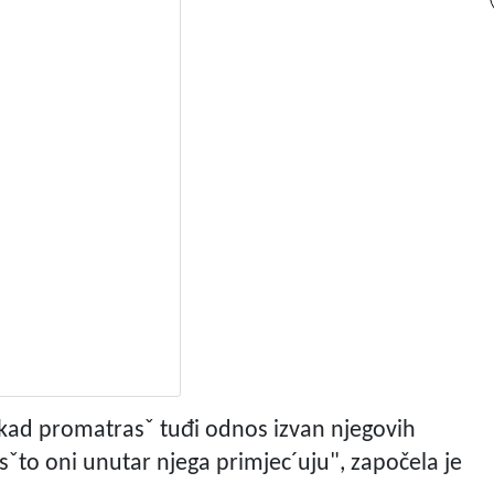
i kad promatrasˇ tuđi odnos izvan njegovih
o sˇto oni unutar njega primjec´uju", započela je