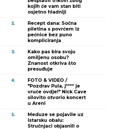
besplatni trikovi zbog
kojih će vam stan biti
osjetno hladniji
Recept dana: Sočna
2.
piletina s povrćem iz
pećnice bez puno
kompliciranja
Kako pas bira svoju
3.
omiljenu osobu?
Znanost otkriva što
presuđuje
FOTO & VIDEO /
4.
"Pozdrav Pula, j**** je
vruće ovdje!" Nick Cave
silovito otvorio koncert
u Areni
Meduze se pojavile uz
5.
istarsku obalu:
Stručnjaci objasnili o