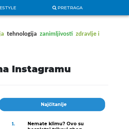
FESTYLE
PRETRAGA
ja
tehnologija
zanimljivosti
zdravlje i
na Instagramu
Najčitanije
Nemate klimu? Ovo su
1.