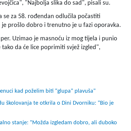
vojčica", "Najbolja slika do sad", pisali su.
a se za 58. rođendan odlučila počastiti
 je prošlo dobro i trenutno je u fazi oporavka.
uper. Uzimao je masnoću iz mog tijela i punio
ako da će lice poprimiti svjež izgled",
trenuci kad poželim biti "glupa" plavuša"
du školovanja te otkrila o Dini Dvorniku: "Bio je
talno stanje: "Možda izgledam dobro, ali duboko