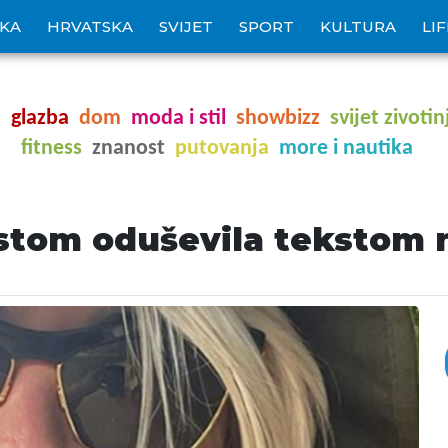
IKA
HRVATSKA
SVIJET
SPORT
KULTURA
LI
o
glazba
dom
moda i stil
showbizz
svijet zivotin
fitness
znanost
putovanja
more i nautika
kstom oduševila tekstom 