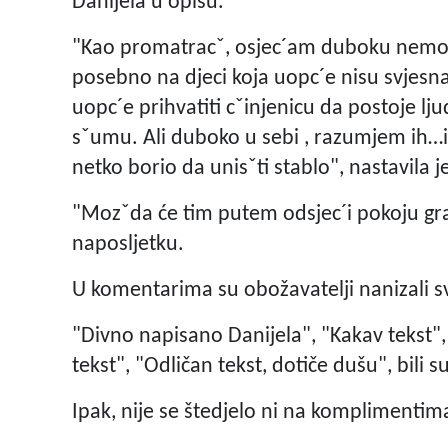
Danijela u opisu.
"Kao promatracˇ, osjec´am duboku nemoc´,
posebno na djeci koja uopc´e nisu svjesna t
uopc´e prihvatiti cˇinjenicu da postoje lju
sˇumu. Ali duboko u sebi , razumjem ih…i 
netko borio da unisˇti stablo", nastavila j
"Mozˇda će tim putem odsjec´i pokoju granu
naposljetku.
U komentarima su obožavatelji nanizali s
"Divno napisano Danijela", "Kakav tekst",
tekst", "Odličan tekst, dotiče dušu", bili 
Ipak, nije se štedjelo ni na komplimentim