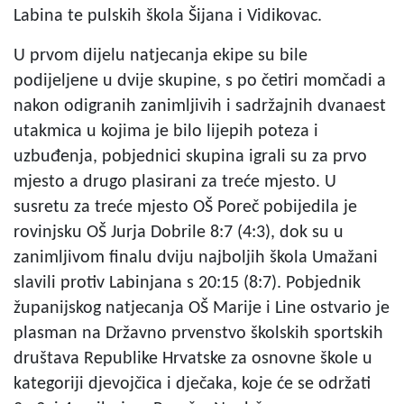
Labina te pulskih škola Šijana i Vidikovac.
U prvom dijelu natjecanja ekipe su bile
podijeljene u dvije skupine, s po četiri momčadi a
nakon odigranih zanimljivih i sadržajnih dvanaest
utakmica u kojima je bilo lijepih poteza i
uzbuđenja, pobjednici skupina igrali su za prvo
mjesto a drugo plasirani za treće mjesto. U
susretu za treće mjesto OŠ Poreč pobijedila je
rovinjsku OŠ Jurja Dobrile 8:7 (4:3), dok su u
zanimljivom finalu dviju najboljih škola Umažani
slavili protiv Labinjana s 20:15 (8:7). Pobjednik
županijskog natjecanja OŠ Marije i Line ostvario je
plasman na Državno prvenstvo školskih sportskih
društava Republike Hrvatske za osnovne škole u
kategoriji djevojčica i dječaka, koje će se održati