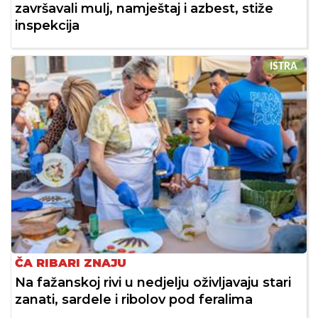
završavali mulj, namještaj i azbest, stiže
inspekcija
ISTRA
ČA RIBARI ZNAJU
Na fažanskoj rivi u nedjelju oživljavaju stari
zanati, sardele i ribolov pod feralima