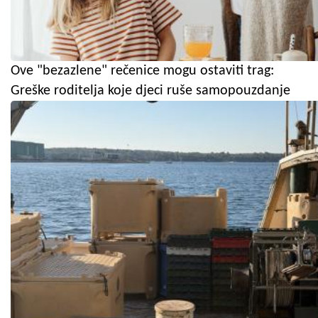
Ove "bezazlene" rečenice mogu ostaviti trag:
Greške roditelja koje djeci ruše samopouzdanje