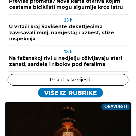
Previše prometa? Nova karta otkriva kojim
cestama biciklisti mogu sigurnije kroz Istru
13
h
U vrtači kraj Savičente desetljećima
završavali mulj, namještaj i azbest, stiže
inspekcija
13
h
Na fažanskoj rivi u nedjelju oživljavaju stari
zanati, sardele i ribolov pod feralima
Prikaži više vijesti
VIŠE IZ RUBRIKE
OBAVIJESTI