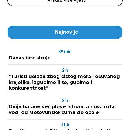
Prikaži više vijesti
Najnovije
39
min
Danas bez struje
2
h
"Turisti dolaze zbog čistog mora i očuvanog
krajolika, izgubimo li to, gubimo i
konkurentnost"
2
h
Dvije batane već plove Istrom, a nova ruta
vodi od Motovunske šume do obale
11
h