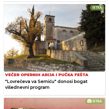
ISTRA
VEČER OPERNIH ARIJA I PUČKA FEŠTA
"Lovrečeva va Semiću" donosi bogat
višednevni program
ISTRA