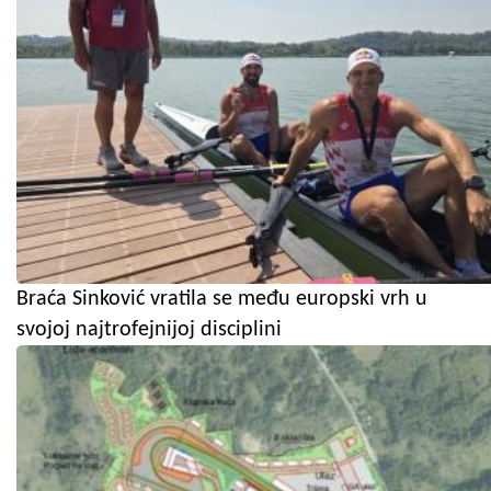
Braća Sinković vratila se među europski vrh u
svojoj najtrofejnijoj disciplini