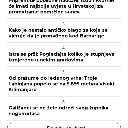
Pripremite posebne naočale: Istra i Kvarner
će imati najbolje uvjete u Hrvatskoj za
promatranje pomrčine sunca
3.
Kako je nestalo antičko blago za koje se
vjeruje da je pronađeno kod Barbarige
4.
Istra se prži: Pogledajte koliko je stupnjeva
izmjereno u nekim gradovima
5.
Od prašume do ledenog vrha: Troje
Labinjana popelo se na 5.895 metara visoki
Kilimanjaro
6.
Galižanci se ne žele odreći svog župnika
nogometaša