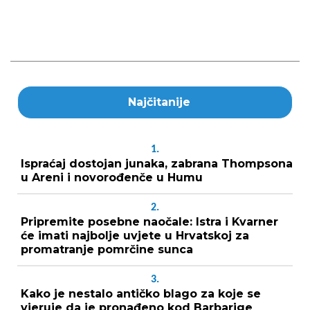
Najčitanije
1.
Ispraćaj dostojan junaka, zabrana Thompsona
u Areni i novorođenče u Humu
2.
Pripremite posebne naočale: Istra i Kvarner
će imati najbolje uvjete u Hrvatskoj za
promatranje pomrčine sunca
3.
Kako je nestalo antičko blago za koje se
vjeruje da je pronađeno kod Barbarige