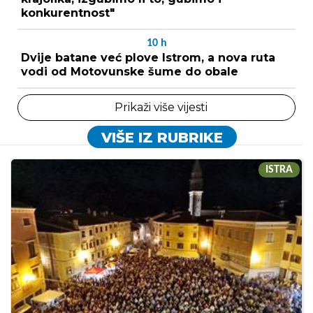
konkurentnost"
10
h
Dvije batane već plove Istrom, a nova ruta
vodi od Motovunske šume do obale
Prikaži više vijesti
VIŠE IZ RUBRIKE
ISTRA