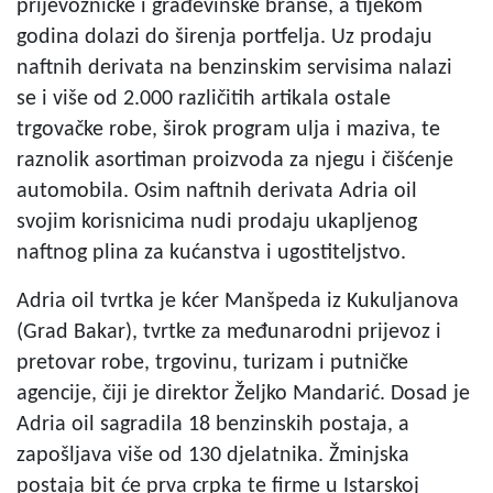
prijevozničke i građevinske branše, a tijekom
godina dolazi do širenja portfelja. Uz prodaju
naftnih derivata na benzinskim servisima nalazi
se i više od 2.000 različitih artikala ostale
trgovačke robe, širok program ulja i maziva, te
raznolik asortiman proizvoda za njegu i čišćenje
automobila. Osim naftnih derivata Adria oil
svojim korisnicima nudi prodaju ukapljenog
naftnog plina za kućanstva i ugostiteljstvo.
Adria oil tvrtka je kćer Manšpeda iz Kukuljanova
(Grad Bakar), tvrtke za međunarodni prijevoz i
pretovar robe, trgovinu, turizam i putničke
agencije, čiji je direktor Željko Mandarić. Dosad je
Adria oil sagradila 18 benzinskih postaja, a
zapošljava više od 130 djelatnika. Žminjska
postaja bit će prva crpka te firme u Istarskoj