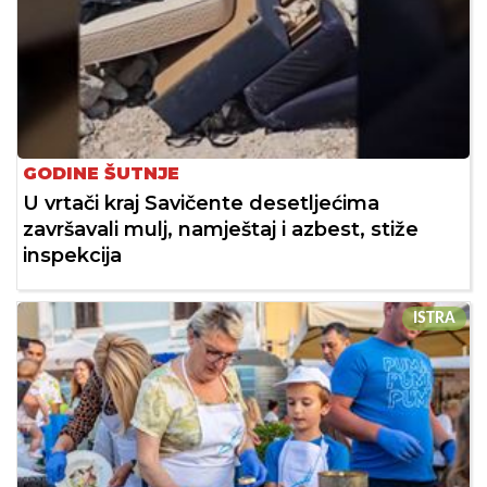
GODINE ŠUTNJE
U vrtači kraj Savičente desetljećima
završavali mulj, namještaj i azbest, stiže
inspekcija
ISTRA