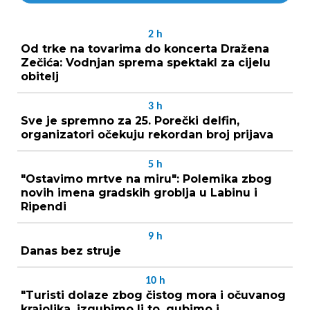
2
h
Od trke na tovarima do koncerta Dražena
Zečića: Vodnjan sprema spektakl za cijelu
obitelj
3
h
Sve je spremno za 25. Porečki delfin,
organizatori očekuju rekordan broj prijava
5
h
"Ostavimo mrtve na miru": Polemika zbog
novih imena gradskih groblja u Labinu i
Ripendi
9
h
Danas bez struje
10
h
"Turisti dolaze zbog čistog mora i očuvanog
krajolika, izgubimo li to, gubimo i