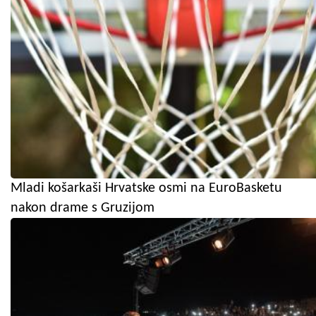
Mladi košarkaši Hrvatske osmi na EuroBasketu
nakon drame s Gruzijom