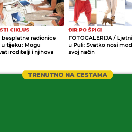
STI CIKLUS
ĐIR PO ŠPICI
a besplatne radionice
FOTOGALERIJA / Ljetni 
+ u tijeku: Mogu
u Puli: Svatko nosi mo
ati roditelji i njihova
svoj način
TRENUTNO NA CESTAMA