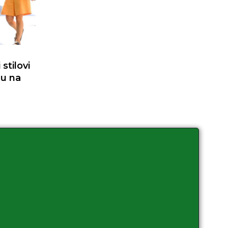
stilovi
du na