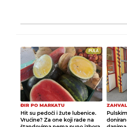
PULA
ĐIR PO MARKATU
ZAHVAL
Hit su pedoči i žute lubenice.
Pulskim
Vrućine? Za one koji rade na
doniran
štandovima nema puno izbora
danima