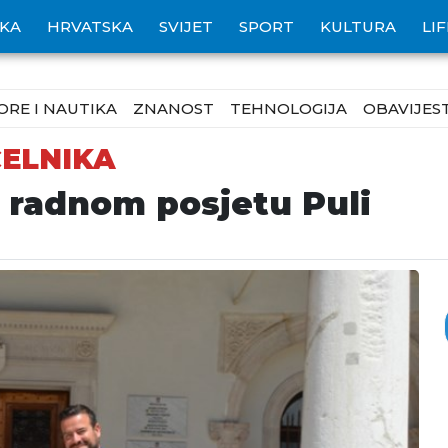
IKA
HRVATSKA
SVIJET
SPORT
KULTURA
LI
ORE I NAUTIKA
ZNANOST
TEHNOLOGIJA
OBAVIJEST
ELNIKA
u radnom posjetu Puli