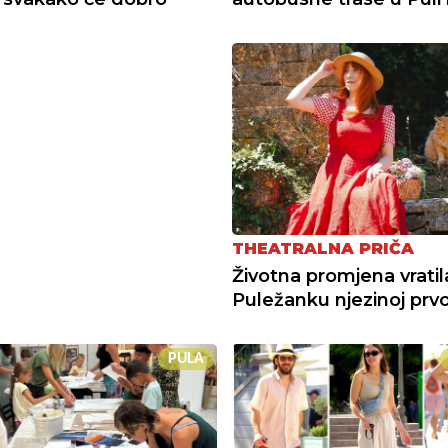
THEATRALNA PRIČA
Životna promjena vratil
Puležanku njezinoj prvoj
PULA