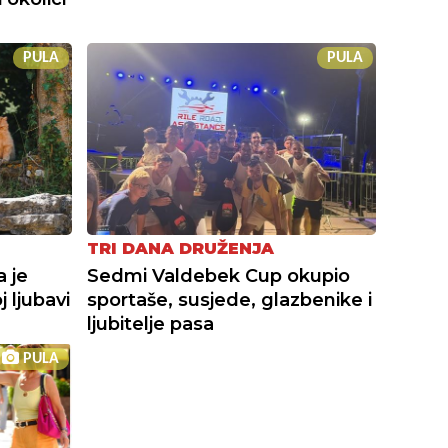
PULA
PULA
TRI DANA DRUŽENJA
a je
Sedmi Valdebek Cup okupio
 ljubavi
sportaše, susjede, glazbenike i
ljubitelje pasa
PULA