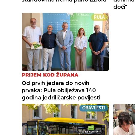
doći"
PULA
PRIJEM KOD ŽUPANA
Od prvih jedara do novih
prvaka: Pula obilježava 140
godina jedriličarske povijesti
OBAVIJESTI