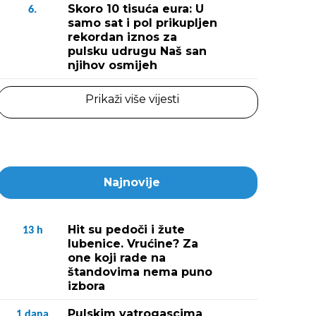
Skoro 10 tisuća eura: U
6.
samo sat i pol prikupljen
rekordan iznos za
pulsku udrugu Naš san
njihov osmijeh
Prikaži više vijesti
Najnovije
Hit su pedoči i žute
13
h
lubenice. Vrućine? Za
one koji rade na
štandovima nema puno
izbora
Pulskim vatrogascima
1
dana