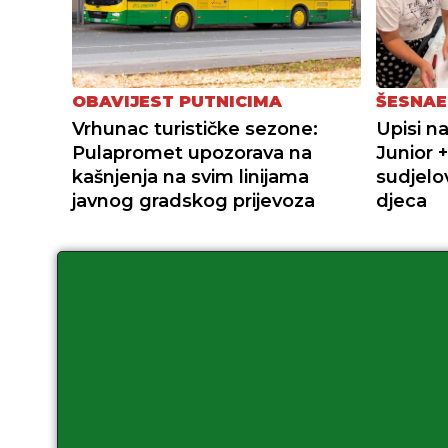
OBAVIJEST PUTNICIMA
ŠESNAE
Vrhunac turističke sezone:
Upisi n
Pulapromet upozorava na
Junior 
kašnjenja na svim linijama
sudjelov
javnog gradskog prijevoza
djeca