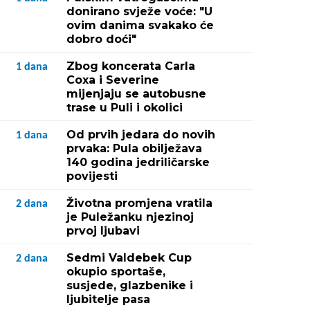
donirano svježe voće: "U
ovim danima svakako će
dobro doći"
Zbog koncerata Carla
1
dana
Coxa i Severine
mijenjaju se autobusne
trase u Puli i okolici
Od prvih jedara do novih
1
dana
prvaka: Pula obilježava
140 godina jedriličarske
povijesti
Životna promjena vratila
2
dana
je Puležanku njezinoj
prvoj ljubavi
Sedmi Valdebek Cup
2
dana
okupio sportaše,
susjede, glazbenike i
ljubitelje pasa