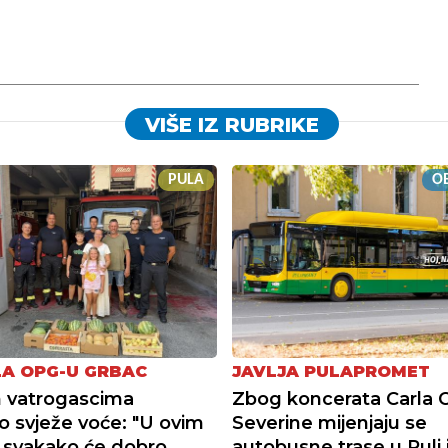
VIŠE IZ RUBRIKE
PULA
OB
A OPG-U GRBAC
JAVLJA PULAPROMET
 vatrogascima
Zbog koncerata Carla C
o svježe voće: "U ovim
Severine mijenjaju se
 svakako će dobro
autobusne trase u Puli i