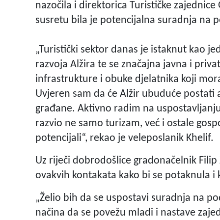
nazočila i direktorica Turističke zajedni
susretu bila je potencijalna suradnja na 
„Turistički sektor danas je istaknut kao 
razvoja Alžira te se značajna javna i pri
infrastrukture i obuke djelatnika koji 
Uvjeren sam da će Alžir ubuduće postati a
građane. Aktivno radim na uspostavljanju
razvio ne samo turizam, već i ostale gospo
potencijali“, rekao je veleposlanik Khelif.
Uz riječi dobrodošlice gradonačelnik Filip
ovakvih kontakata kako bi se potaknula i k
„Želio bih da se uspostavi suradnja na po
načina da se povežu mladi i nastave zajed