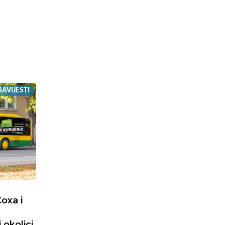
AVIJESTI
oxa i
 okolici