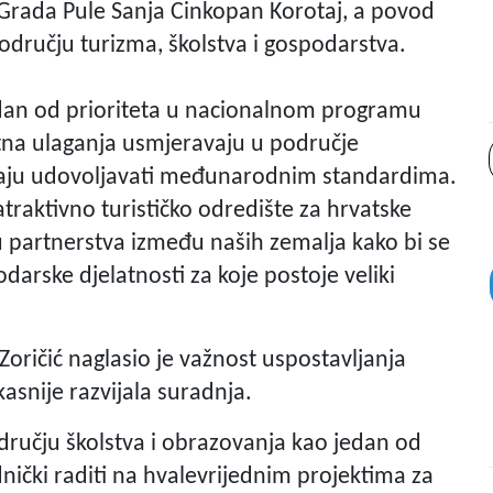
ce Grada Pule Sanja Cinkopan Korotaj, a povod
području turizma, školstva i gospodarstva.
jedan od prioriteta u nacionalnom programu
vatna ulaganja usmjeravaju u područje
moraju udovoljavati međunarodnim standardima.
traktivno turističko odredište za hrvatske
 partnerstva između naših zemalja kako bi se
darske djelatnosti za koje postoje veliki
 Zoričić naglasio je važnost uspostavljanja
asnije razvijala suradnja.
dručju školstva i obrazovanja kao jedan od
nički raditi na hvalevrijednim projektima za