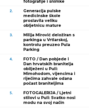
fotografije i snimke
Generacija pulske
2.
medicinske škole
proslavila veliku
obljetnicu mature
Milija Mirović deložiran s
3.
parkinga u Vrtlarskoj,
kontrolu preuzeo Pula
Parking
FOTO / Dan pobjede i
4.
Dan hrvatskih branitelja
obilježeni u Puli:
Mimohodom, vijencima i
riječima zahvale odana
počast braniteljima
FOTOGALERIJA / Ljetni
5.
stilovi u Puli: Svatko nosi
modu na svoj način