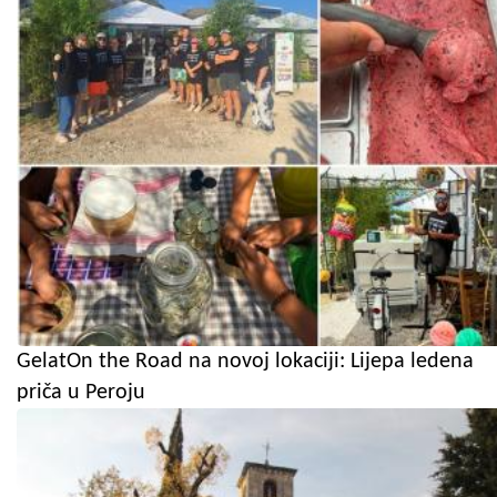
GelatOn the Road na novoj lokaciji: Lijepa ledena
priča u Peroju