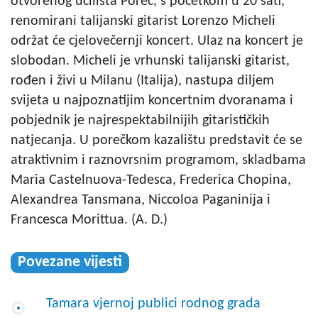
otvorenog učilišta Poreč, s početkom u 20 sati,
renomirani talijanski gitarist Lorenzo Micheli
održat će cjelovečernji koncert. Ulaz na koncert je
slobodan. Micheli je vrhunski talijanski gitarist,
rođen i živi u Milanu (Italija), nastupa diljem
svijeta u najpoznatijim koncertnim dvoranama i
pobjednik je najrespektabilnijih gitarističkih
natjecanja. U porečkom kazalištu predstavit će se
atraktivnim i raznovrsnim programom, skladbama
Maria Castelnuova-Tedesca, Frederica Chopina,
Alexandrea Tansmana, Niccoloa Paganinija i
Francesca Morittua. (A. D.)
Povezane vijesti
Tamara vjernoj publici rodnog grada