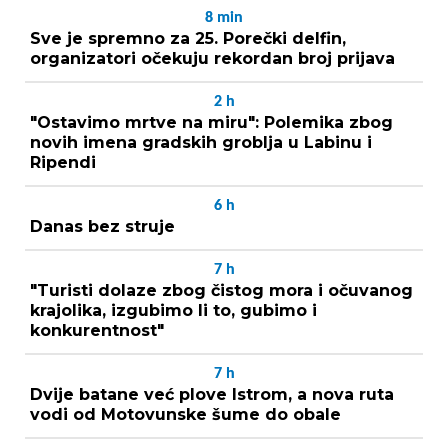
8
min
Sve je spremno za 25. Porečki delfin,
organizatori očekuju rekordan broj prijava
2
h
"Ostavimo mrtve na miru": Polemika zbog
novih imena gradskih groblja u Labinu i
Ripendi
6
h
Danas bez struje
7
h
"Turisti dolaze zbog čistog mora i očuvanog
krajolika, izgubimo li to, gubimo i
konkurentnost"
7
h
Dvije batane već plove Istrom, a nova ruta
vodi od Motovunske šume do obale