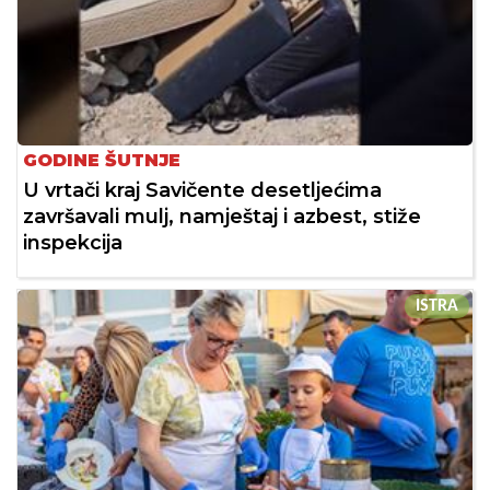
GODINE ŠUTNJE
U vrtači kraj Savičente desetljećima
završavali mulj, namještaj i azbest, stiže
inspekcija
ISTRA