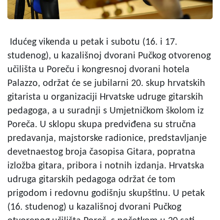
Idućeg vikenda u petak i subotu (16. i 17.
studenog), u kazališnoj dvorani Pučkog otvorenog
učilišta u Poreču i kongresnoj dvorani hotela
Palazzo, održat će se jubilarni 20. skup hrvatskih
gitarista u organizaciji Hrvatske udruge gitarskih
pedagoga, a u suradnji s Umjetničkom školom iz
Poreča. U sklopu skupa predviđena su stručna
predavanja, majstorske radionice, predstavljanje
devetnaestog broja časopisa Gitara, popratna
izložba gitara, pribora i notnih izdanja. Hrvatska
udruga gitarskih pedagoga održat će tom
prigodom i redovnu godišnju skupštinu. U petak
(16. studenog) u kazališnoj dvorani Pučkog