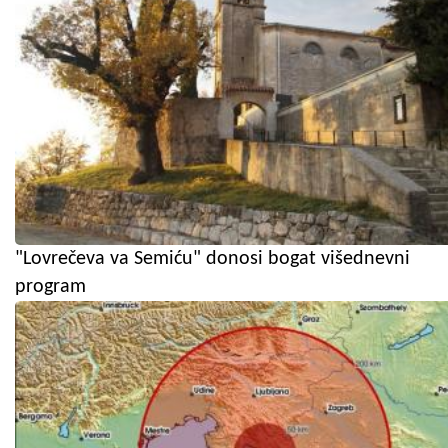
"Lovrečeva va Semiću" donosi bogat višednevni
program