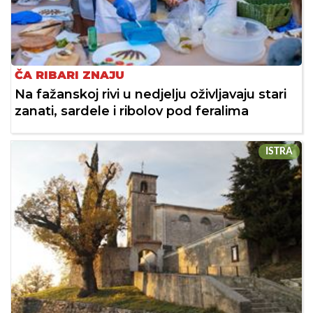
ČA RIBARI ZNAJU
Na fažanskoj rivi u nedjelju oživljavaju stari
zanati, sardele i ribolov pod feralima
ISTRA