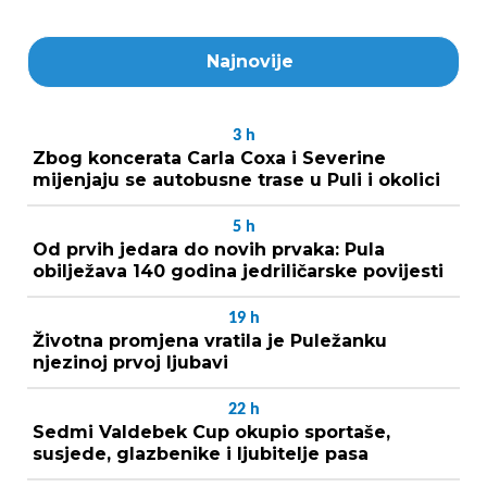
Najnovije
3
h
Zbog koncerata Carla Coxa i Severine
mijenjaju se autobusne trase u Puli i okolici
5
h
Od prvih jedara do novih prvaka: Pula
obilježava 140 godina jedriličarske povijesti
19
h
Životna promjena vratila je Puležanku
njezinoj prvoj ljubavi
22
h
Sedmi Valdebek Cup okupio sportaše,
susjede, glazbenike i ljubitelje pasa