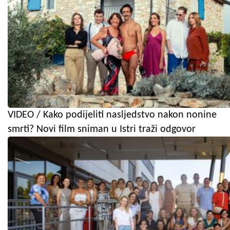
VIDEO / Kako podijeliti nasljedstvo nakon nonine
smrti? Novi film sniman u Istri traži odgovor