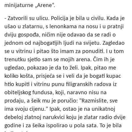
minijaturne „Arene“.
- Zatvorili su ulicu. Policija je bila u civilu. Kada je
ušao u zlatarnu, s lenonkama na nosu i u pratnji
dviju gospođa, ničim nije odavao da se radi o
jednom od najbogatijih ljudi na svijetu. Zagledao
se u vitrinu i pitao što imam za ponuditi. I u tom
trenutku sjetio sam se mojih arena. Čim ih je
ugledao, pokazao je da to želi. Ipak, pitao me
koliko košta, prisjeća se i veli da je bogati kupac
htio kupiti i vitrinu punu filigranskih radova iz
obiteljskog fundusa, koji, naravno nisu na
prodaju, a šeik mu je poručio: "Razmislite, sve
ima svoju cijenu." Ipak, ostao je na unikatnoj
debeloj zlatnoj narukvici koju je zlatar radio dvije
godine i za šeika ispolirao u pola sata. To je bila