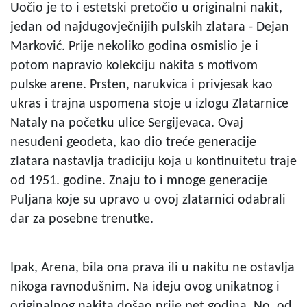
Uočio je to i estetski pretočio u originalni nakit,
jedan od najdugovječnijih pulskih zlatara - Dejan
Marković. Prije nekoliko godina osmislio je i
potom napravio kolekciju nakita s motivom
pulske arene. Prsten, narukvica i privjesak kao
ukras i trajna uspomena stoje u izlogu Zlatarnice
Nataly na početku ulice Sergijevaca. Ovaj
nesuđeni geodeta, kao dio treće generacije
zlatara nastavlja tradiciju koja u kontinuitetu traje
od 1951. godine. Znaju to i mnoge generacije
Puljana koje su upravo u ovoj zlatarnici odabrali
dar za posebne trenutke.
Ipak, Arena, bila ona prava ili u nakitu ne ostavlja
nikoga ravnodušnim. Na ideju ovog unikatnog i
originalnog nakita došao prije pet godina. No, od