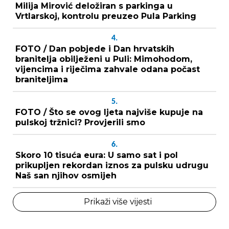
Milija Mirović deložiran s parkinga u
Vrtlarskoj, kontrolu preuzeo Pula Parking
4.
FOTO / Dan pobjede i Dan hrvatskih
branitelja obilježeni u Puli: Mimohodom,
vijencima i riječima zahvale odana počast
braniteljima
5.
FOTO / Što se ovog ljeta najviše kupuje na
pulskoj tržnici? Provjerili smo
6.
Skoro 10 tisuća eura: U samo sat i pol
prikupljen rekordan iznos za pulsku udrugu
Naš san njihov osmijeh
Prikaži više vijesti