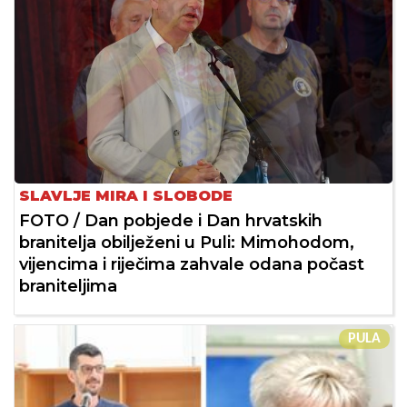
SLAVLJE MIRA I SLOBODE
FOTO / Dan pobjede i Dan hrvatskih
branitelja obilježeni u Puli: Mimohodom,
vijencima i riječima zahvale odana počast
braniteljima
PULA