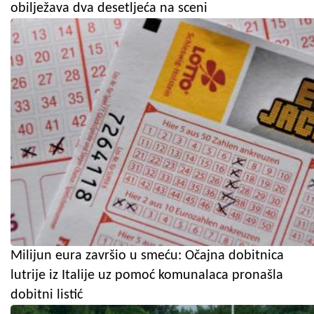
obilježava dva desetljeća na sceni
Milijun eura završio u smeću: Očajna dobitnica
lutrije iz Italije uz pomoć komunalaca pronašla
dobitni listić