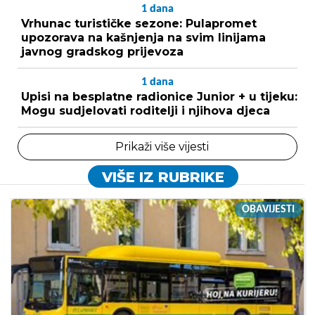
1
dana
Vrhunac turističke sezone: Pulapromet
upozorava na kašnjenja na svim linijama
javnog gradskog prijevoza
1
dana
Upisi na besplatne radionice Junior + u tijeku:
Mogu sudjelovati roditelji i njihova djeca
Prikaži više vijesti
VIŠE IZ RUBRIKE
OBAVIJESTI