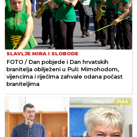
SLAVLJE MIRA I SLOBODE
FOTO / Dan pobjede i Dan hrvatskih
branitelja obilježeni u Puli: Mimohodom,
vijencima i riječima zahvale odana počast
braniteljima
PULA