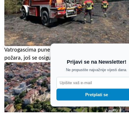
Vatrogascima pune ruke posla: Ugašena dva
požara, još se osigurava požarište u Orihima
Prijavi se na Newsletter!
Ne propustite najvažnije vijesti dana.
Pretplati se