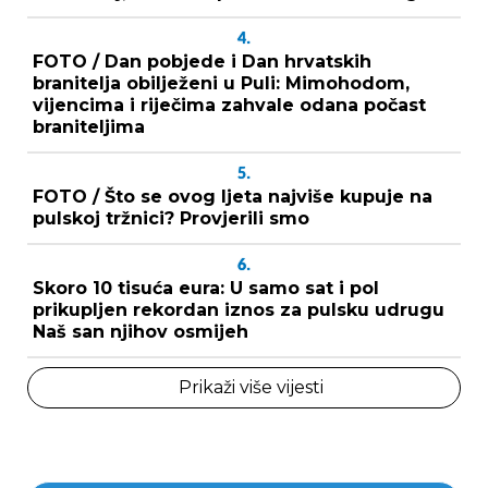
4.
FOTO / Dan pobjede i Dan hrvatskih
branitelja obilježeni u Puli: Mimohodom,
vijencima i riječima zahvale odana počast
braniteljima
5.
FOTO / Što se ovog ljeta najviše kupuje na
pulskoj tržnici? Provjerili smo
6.
Skoro 10 tisuća eura: U samo sat i pol
prikupljen rekordan iznos za pulsku udrugu
Naš san njihov osmijeh
Prikaži više vijesti