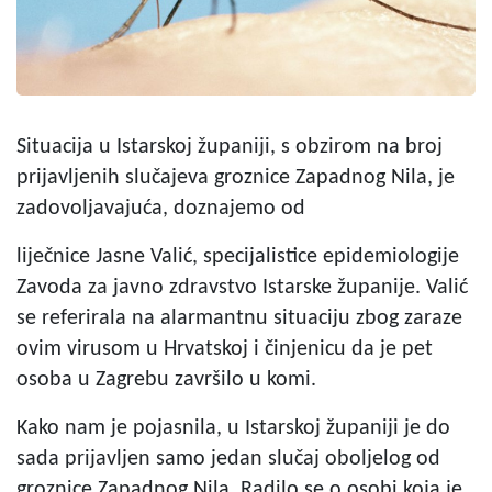
Situacija u Istarskoj županiji, s obzirom na broj
prijavljenih slučajeva groznice Zapadnog Nila, je
zadovoljavajuća, doznajemo od
liječnice Jasne Valić, specijalistice epidemiologije
Zavoda za javno zdravstvo Istarske županije. Valić
se referirala na alarmantnu situaciju zbog zaraze
ovim virusom u Hrvatskoj i činjenicu da je pet
osoba u Zagrebu završilo u komi.
Kako nam je pojasnila, u Istarskoj županiji je do
sada prijavljen samo jedan slučaj oboljelog od
groznice Zapadnog Nila. Radilo se o osobi koja je