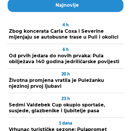
Najnovije
4
h
Zbog koncerata Carla Coxa i Severine
mijenjaju se autobusne trase u Puli i okolici
6
h
Od prvih jedara do novih prvaka: Pula
obilježava 140 godina jedriličarske povijesti
20
h
Životna promjena vratila je Puležanku
njezinoj prvoj ljubavi
23
h
Sedmi Valdebek Cup okupio sportaše,
susjede, glazbenike i ljubitelje pasa
1
dana
Vrhunac turističke sezone: Pulapromet