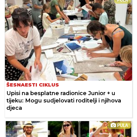
PULA
ŠESNAESTI CIKLUS
Upisi na besplatne radionice Junior + u
tijeku: Mogu sudjelovati roditelji i njihova
djeca
PULA