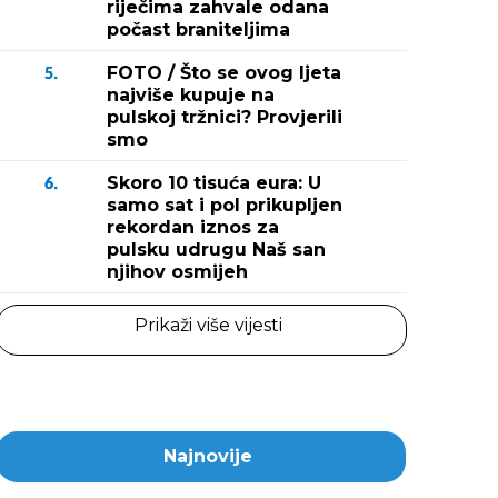
riječima zahvale odana
počast braniteljima
FOTO / Što se ovog ljeta
5.
najviše kupuje na
pulskoj tržnici? Provjerili
smo
Skoro 10 tisuća eura: U
6.
samo sat i pol prikupljen
rekordan iznos za
pulsku udrugu Naš san
njihov osmijeh
Prikaži više vijesti
Najnovije