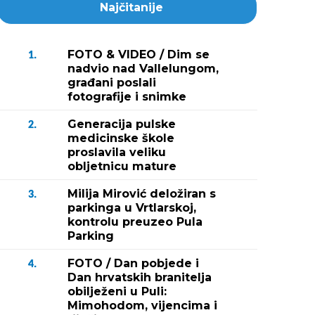
Najčitanije
FOTO & VIDEO / Dim se
1.
nadvio nad Vallelungom,
građani poslali
fotografije i snimke
Generacija pulske
2.
medicinske škole
proslavila veliku
obljetnicu mature
Milija Mirović deložiran s
3.
parkinga u Vrtlarskoj,
kontrolu preuzeo Pula
Parking
FOTO / Dan pobjede i
4.
Dan hrvatskih branitelja
obilježeni u Puli:
Mimohodom, vijencima i