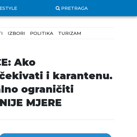
FESTYLE
PRETRAGA
I
IZBORI
POLITIKA
TURIZAM
E: Ako
ekivati i karantenu.
lno ograničiti
NIJE MJERE