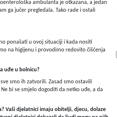
roenterološka ambulanta je otkazana, a jedan
am ga jučer pregledala. Tako rade i ostali
no ponašati u ovoj situaciji i kada nositi
mo na higijenu i provodimo redovito čišćenja
ra uđe u bolnicu?
sve smo ih zatvorili. Zasad smo ostavili
Ne bi se smjelo dogoditi da netko uđe, a da
Vaši djelatnici imaju obitelji, djecu, dolaze