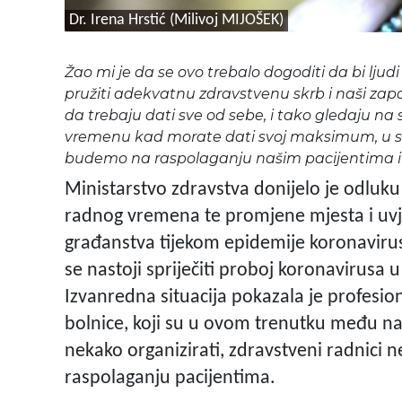
Dr. Irena Hrstić (Milivoj MIJOŠEK)
Žao mi je da se ovo trebalo dogoditi da bi ljudi
pružiti adekvatnu zdravstvenu skrb i naši zaposle
da trebaju dati sve od sebe, i tako gledaju na 
vremenu kad morate dati svoj maksimum, u sv
budemo na raspolaganju našim pacijentima i
Ministarstvo zdravstva donijelo je odluku o
radnog vremena te promjene mjesta i uvje
građanstva tijekom epidemije koronavirusa
se nastoji spriječiti proboj koronavirusa 
Izvanredna situacija pokazala je profesio
bolnice, koji su u ovom trenutku među naj
nekako organizirati, zdravstveni radnici
raspolaganju pacijentima.