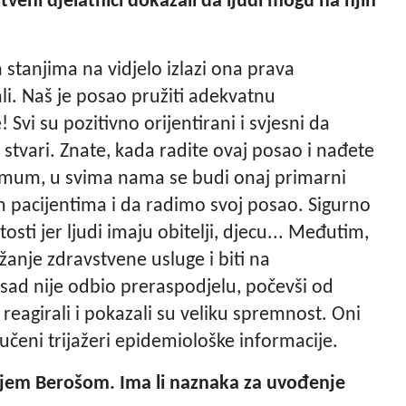
stveni djelatnici dokazali da ljudi mogu na njih
stanjima na vidjelo izlazi ona prava
li. Naš je posao pružiti adekvatnu
 Svi su pozitivno orijentirani i svjesni da
a stvari. Znate, kada radite ovaj posao i nađete
imum, u svima nama se budi onaj primarni
 pacijentima i da radimo svoj posao. Sigurno
ti jer ljudi imaju obitelji, djecu... Međutim,
žanje zdravstvene usluge i biti na
sad nije odbio preraspodjelu, počevši od
 reagirali i pokazali su veliku spremnost. Oni
riučeni trijažeri epidemiološke informacije.
lijem Berošom. Ima li naznaka za uvođenje