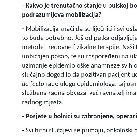
- Kakvo je trenutačno stanje u pulskoj bo
podrazumijeva mobilizacija?
- Mobilizacija znači da su liječnici i svi o
to bude potrebno. Još od petka odjavljuje
metode i redovne fizikalne terapije. Naši 
uobičajen posao, te su raspoređeni na ul
uzimanje epidemiološke anamneze svih oni
slučajno dogodilo da pozitivan pacijent uđ
de facto
rade ulogu epidemiologa, taj osno
službena radna obveza, već ravnatelj ima
radnog mjesta.
- Posjete u bolnici su zabranjene, operac
- Svi hitni slučajevi se primaju, onkološki