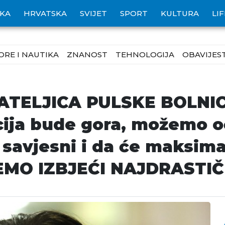
IKA
HRVATSKA
SVIJET
SPORT
KULTURA
LI
ORE I NAUTIKA
ZNANOST
TEHNOLOGIJA
OBAVIJEST
ATELJICA PULSKE BOLNIC
ija bude gora, možemo oč
 savjesni i da će maksima
EMO IZBJEĆI NAJDRASTIČ