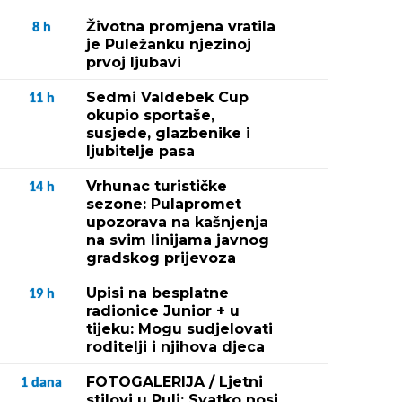
Životna promjena vratila
8
h
je Puležanku njezinoj
prvoj ljubavi
Sedmi Valdebek Cup
11
h
okupio sportaše,
susjede, glazbenike i
ljubitelje pasa
Vrhunac turističke
14
h
sezone: Pulapromet
upozorava na kašnjenja
na svim linijama javnog
gradskog prijevoza
Upisi na besplatne
19
h
radionice Junior + u
tijeku: Mogu sudjelovati
roditelji i njihova djeca
FOTOGALERIJA / Ljetni
1
dana
stilovi u Puli: Svatko nosi