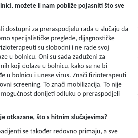
lnici, možete li nam pobliže pojasniti što sve
stali dostupni za preraspodjelu rada u slučaju da
mo specijalističke preglede, dijagnostičke
fizioterapeuti su slobodni i ne rade svoj
aze u bolnicu. Oni su sada zaduženi za
h koji dolaze u bolnicu, kako se ne bi
e u bolnicu i unese virus. Znači fizioterapeuti
vni screening. To znači mobilizacija. To nije
 mogućnost donijeti odluku o preraspodjeli
ije otkazane, što s hitnim slučajevima?
 pacijenti se također redovno primaju, a sve