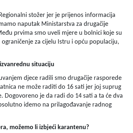
egionalni stožer jer je prijenos informacija
emamo naputak Ministarstva za drugačije
eđu prvima smo uveli mjere u bolnici koje su
ograničenje za cijelu Istru i opću populaciju,
 izvanrednu situaciju
uvanjem djece radili smo drugačije rasporede
nica ne može raditi do 16 sati jer joj suprug
e. Dogovoreno je da radi do 14 sati a ta će dva
Apsolutno idemo na prilagođavanje radnog
era, možemo li izbjeći karantenu?