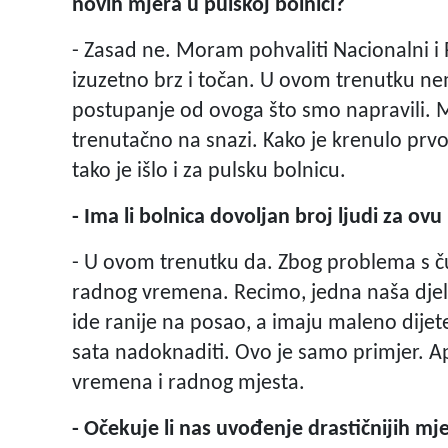
novih mjera u pulskoj bolnici?
- Zasad ne. Moram pohvaliti Nacionalni i R
izuzetno brz i točan. U ovom trenutku n
postupanje od ovoga što smo napravili. M
trenutačno na snazi. Kako je krenulo prvo 
tako je išlo i za pulsku bolnicu.
- Ima li bolnica dovoljan broj ljudi za ovu
- U ovom trenutku da. Zbog problema s č
radnog vremena. Recimo, jedna naša djelat
ide ranije na posao, a imaju maleno dijet
sata nadoknaditi. Ovo je samo primjer. 
vremena i radnog mjesta.
- Očekuje li nas uvođenje drastičnijih mj