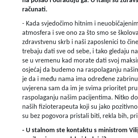
na posao i odrađuju ga. U Italiji su zdrav
računati.
- Kada svjedočimo hitnim i neuobičajenim 
atmosfera i sve ono za što smo se školova
zdravstvenu skrb i naši zaposlenici to čine!
trebaju dati sve od sebe, i tako gledaju n
se u vremenu kad morate dati svoj maks
osjećaj da budemo na raspolaganju našim
je da i među nama ima određene zabrinutos
uvjerena sam da im je svima prioritet pru
raspolaganju našim pacijentima. Nitko do
naših fizioterapeuta koji su jako pozitivno
su bez pogovora pristali biti, rekla bih, p
- U stalnom ste kontaktu s ministrom Vi