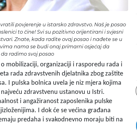
 vratili povjerenje u istarsko zdravstvo. Naš je posao
nici to čine! Svi su pozitivno orijentirani i svjesni
stvari. Znate, kada radite ovaj posao i nađete se u
ima nama se budi onaj primarni osjećaj da
 da radimo svoj posao
 mobilizaciji, organizaciji i rasporedu rada i
ta rada zdravstvenih djelatnika zbog zaštite
. I pulska bolnica uvela je niz mjera kojima
u najveću zdravstvenu ustanovu u Istri.
nalnost i angažiranost zaposlenika pulske
izloženijima. I dok će se većina građana
 nemaju predaha i svakodnevno moraju biti na