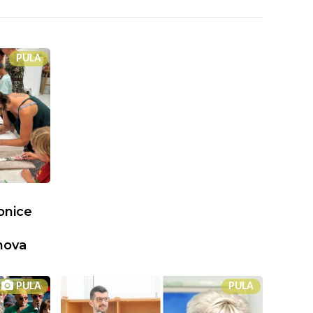
PULA
onice
ihova
PULA
PULA