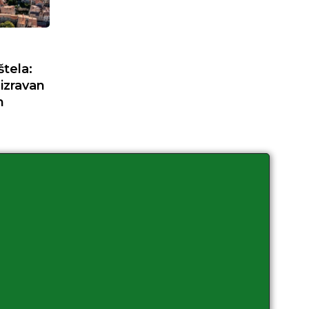
tela:
 izravan
m