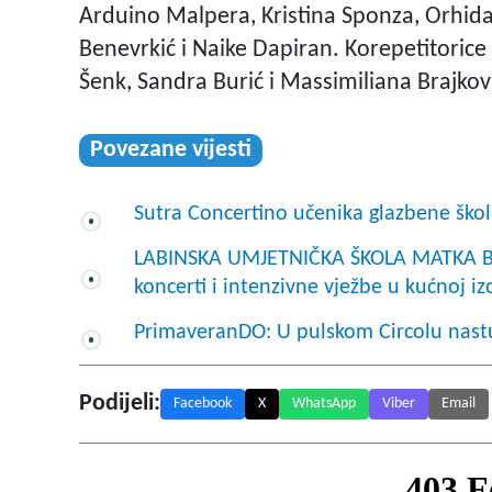
Arduino Malpera, Kristina Sponza, Orhida
Benevrkić i Naike Dapiran. Korepetitorice
Šenk, Sandra Burić i Massimiliana Brajković
Povezane vijesti
Sutra Concertino učenika glazbene ško
LABINSKA UMJETNIČKA ŠKOLA MATKA BR
koncerti i intenzivne vježbe u kućnoj izo
PrimaveranDO: U pulskom Circolu nastu
Podijeli:
Facebook
X
WhatsApp
Viber
Email