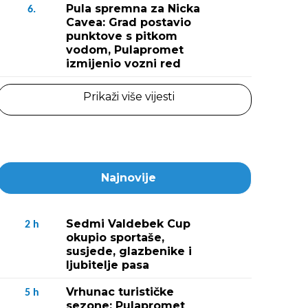
Pula spremna za Nicka
6.
Cavea: Grad postavio
punktove s pitkom
vodom, Pulapromet
izmijenio vozni red
Prikaži više vijesti
Najnovije
Sedmi Valdebek Cup
2
h
okupio sportaše,
susjede, glazbenike i
ljubitelje pasa
Vrhunac turističke
5
h
sezone: Pulapromet