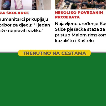
NEKOLIKO POVEZANIH
 ZA ŠKOLARCE
PROJEKATA
humanitarci prikupljaju
Najavljeno uređenje Kaš
pribor za djecu: "I jedan
Stiže pješačka staza za
že napraviti razliku"
pristup Malom rimsko
kazalištu i Kaštelu
TRENUTNO NA CESTAMA