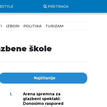
FESTYLE
PRETRAGA
I
IZBORI
POLITIKA
TURIZAM
azbene škole
Najčitanije
Arena spremna za
1.
glazbeni spektakl:
Donosimo raspored