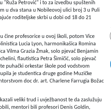
"Ruža Petrović" i to za izvedbu spuštenih
u dva stana u Nobileovoj ulici broj 3 u Puli
ajuće roditeljske skrbi u dobi od 18 do 21
u čine profesorice u ovoj školi, potom Vice
violinistica Lucia Lyon, harmonikašica Romina
čica Vilma Grazia Žmak, solo pjevač Benjamin
helini, flautistica Petra Šimičić, solo pjevač
oce te puhački orkestar škole pod vodstvom
upila je studentica druge godine Muzičke
torstvom doc dr. art. Charlene Farrugia Božac
zali veliki trud i uvježbanost te da zaslužuju
bili, mentori bili profesori Denis Goldin,