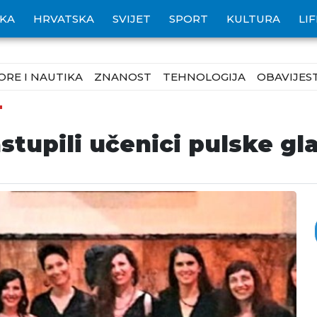
IKA
HRVATSKA
SVIJET
SPORT
KULTURA
LI
ORE I NAUTIKA
ZNANOST
TEHNOLOGIJA
OBAVIJEST
T
stupili učenici pulske gl