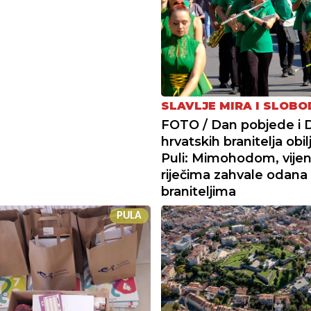
SLAVLJE MIRA I SLOBO
FOTO / Dan pobjede i 
hrvatskih branitelja obil
Puli: Mimohodom, vijen
riječima zahvale odana
braniteljima
PULA