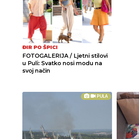
ĐIR PO ŠPICI
FOTOGALERIJA / Ljetni stilovi
u Puli: Svatko nosi modu na
svoj način
PULA