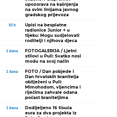
upozorava na kašnjenja
na svim linijama javnog
gradskog prijevoza
Upisi na besplatne
10
h
radionice Junior + u
tijeku: Mogu sudjelovati
roditelji i njihova djeca
FOTOGALERIJA / Ljetni
1
dana
stilovi u Puli: Svatko nosi
modu na svoj način
FOTO / Dan pobjede i
1
dana
Dan hrvatskih branitelja
obilježeni u Puli:
Mimohodom, vijencima i
riječima zahvale odana
počast braniteljima
Dodijeljeno 16 tisuća
1
dana
eura za dva projekta iz