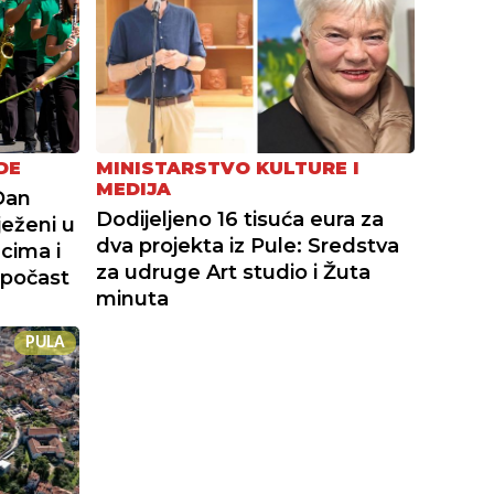
DE
MINISTARSTVO KULTURE I
MEDIJA
Dan
Dodijeljeno 16 tisuća eura za
ježeni u
dva projekta iz Pule: Sredstva
cima i
za udruge Art studio i Žuta
 počast
minuta
PULA