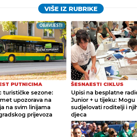
VIŠE IZ RUBRIKE
OBAVIJESTI
EST PUTNICIMA
ŠESNAESTI CIKLUS
 turističke sezone:
Upisi na besplatne radi
omet upozorava na
Junior + u tijeku: Mogu
ja na svim linijama
sudjelovati roditelji i nj
gradskog prijevoza
djeca