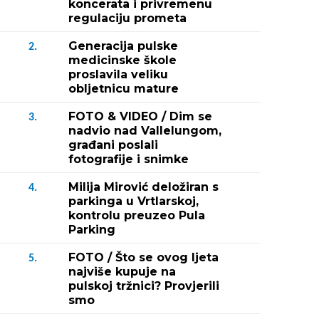
koncerata i privremenu
regulaciju prometa
Generacija pulske
2.
medicinske škole
proslavila veliku
obljetnicu mature
FOTO & VIDEO / Dim se
3.
nadvio nad Vallelungom,
građani poslali
fotografije i snimke
Milija Mirović deložiran s
4.
parkinga u Vrtlarskoj,
kontrolu preuzeo Pula
Parking
FOTO / Što se ovog ljeta
5.
najviše kupuje na
pulskoj tržnici? Provjerili
smo