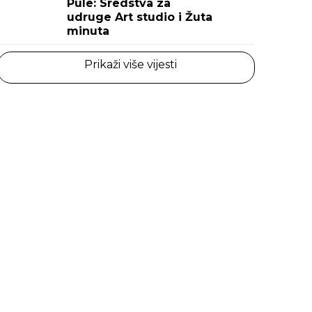
Pule: Sredstva za
udruge Art studio i Žuta
minuta
Prikaži više vijesti