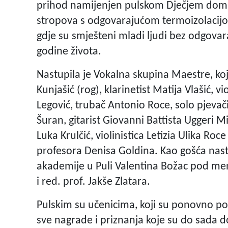
prihod namijenjen pulskom Dječjem domu 
stropova s odgovarajućom termoizolacijom 
gdje su smješteni mladi ljudi bez odgovar
godine života.
Nastupila je Vokalna skupina Maestre, koj
Kunjašić (rog), klarinetist Matija Vlašić, 
Legović, trubač Antonio Roce, solo pjeva
Šuran, gitarist Giovanni Battista Uggeri Mic
Luka Krulčić, violinistica Letizia Ulika R
profesora Denisa Goldina. Kao gošća nast
akademije u Puli Valentina Božac pod men
i red. prof. Jakše Zlatara.
Pulskim su učenicima, koji su ponovno poka
sve nagrade i priznanja koje su do sada do