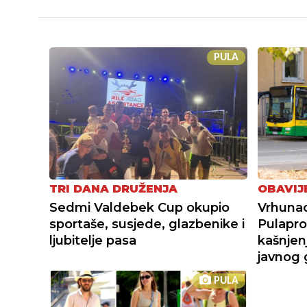
PULA
TRI DANA DRUŽENJA
OBAVIJ
Sedmi Valdebek Cup okupio
Vrhunac
sportaše, susjede, glazbenike i
Pulapr
ljubitelje pasa
kašnjen
javnog 
PULA