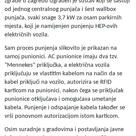
zgrade u Zagrebu izgrađen je sustav koji se sastoji
od jednog centralnog punjača i šest wallbox
punjača, svaki snage 3,7 kW za osam parkirnih
mjesta, koji je namijenjen punjenju HEP-ovih
električnih vozila.
Sam proces punjenja slikovito je prikazan na
samoj punionici. AC punionice imaju dva tzv.
"Mennekes" priključka, a električna vozila
priključuju se vlastitim kabelom na način da se
kabel priključi na vozilo, autorizira se RFID
karticom na punionici, nakon čega se priključak
punionice otključava i omogućava umetanje
kabela. Punjenje i odspajanje kabela također se
vrši ponovnom autorizacijom istom karticom.
Osim suradnje s gradovima i postavljanja javne