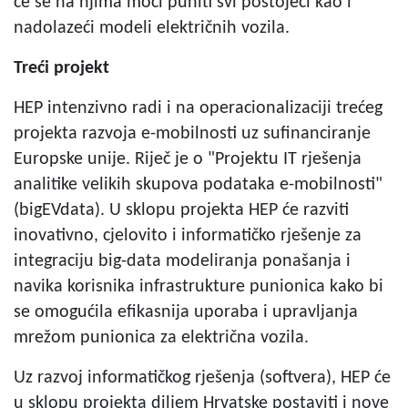
će se na njima moći puniti svi postojeći kao i
nadolazeći modeli električnih vozila.
Treći projekt
HEP intenzivno radi i na operacionalizaciji trećeg
projekta razvoja e-mobilnosti uz sufinanciranje
Europske unije. Riječ je o "Projektu IT rješenja
analitike velikih skupova podataka e-mobilnosti"
(bigEVdata). U sklopu projekta HEP će razviti
inovativno, cjelovito i informatičko rješenje za
integraciju big-data modeliranja ponašanja i
navika korisnika infrastrukture punionica kako bi
se omogućila efikasnija uporaba i upravljanja
mrežom punionica za električna vozila.
Uz razvoj informatičkog rješenja (softvera), HEP će
u sklopu projekta diljem Hrvatske postaviti i nove