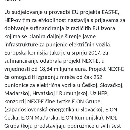
Uz sudjelovanje u provedbi EU projekta EAST-E,
HEP-ov tim za eMobilnost nastavlja s prijavama za
dobivanje sufinanciranja iz različitih EU izvora
kojima se planira daljnje širenje javne
infrastrukture za punjenje električnih vozila.
Europska komisija tako je u srpnju 2017. za
sufinanciranje odabrala projekt NEXT-E, u
vrijednosti od 18,84 milijuna eura. Projekt NEXT-E
će omogućiti izgradnju mreže od čak 252
punionice za električna vozila u Češkoj, Slovačkoj,
Mađarskoj, Hrvatskoj i Rumunjskoj. Uz HEP,
konzorcij NEXT-E čine tvrtke E.ON Grupe
(Zapadoslovenská energetika u Slovačkoj, E.ON
Češka, E.ON Mađarska, E.ON Rumunjska), MOL
Grupa (koju predstavljaju podružnice u svih šest