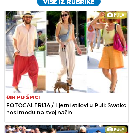
VIŠE IZ RUBRIKE
PULA
ĐIR PO ŠPICI
FOTOGALERIJA / Ljetni stilovi u Puli: Svatko
nosi modu na svoj način
PULA