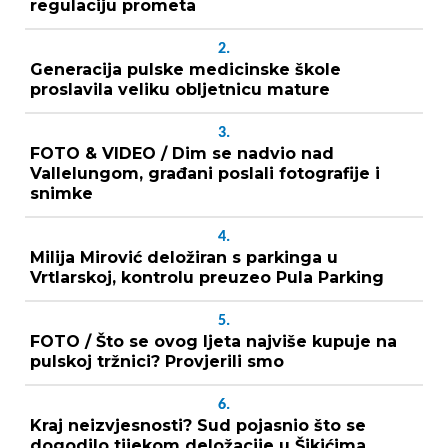
regulaciju prometa
2.
Generacija pulske medicinske škole
proslavila veliku obljetnicu mature
3.
FOTO & VIDEO / Dim se nadvio nad
Vallelungom, građani poslali fotografije i
snimke
4.
Milija Mirović deložiran s parkinga u
Vrtlarskoj, kontrolu preuzeo Pula Parking
5.
FOTO / Što se ovog ljeta najviše kupuje na
pulskoj tržnici? Provjerili smo
6.
Kraj neizvjesnosti? Sud pojasnio što se
dogodilo tijekom deložacije u Šikićima