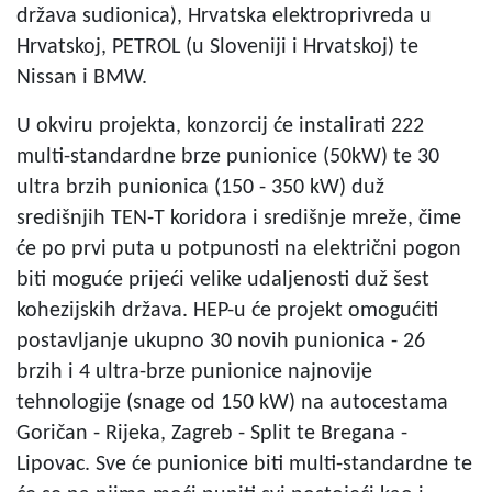
država sudionica), Hrvatska elektroprivreda u
Hrvatskoj, PETROL (u Sloveniji i Hrvatskoj) te
Nissan i BMW.
U okviru projekta, konzorcij će instalirati 222
multi-standardne brze punionice (50kW) te 30
ultra brzih punionica (150 - 350 kW) duž
središnjih TEN-T koridora i središnje mreže, čime
će po prvi puta u potpunosti na električni pogon
biti moguće prijeći velike udaljenosti duž šest
kohezijskih država. HEP-u će projekt omogućiti
postavljanje ukupno 30 novih punionica - 26
brzih i 4 ultra-brze punionice najnovije
tehnologije (snage od 150 kW) na autocestama
Goričan - Rijeka, Zagreb - Split te Bregana -
Lipovac. Sve će punionice biti multi-standardne te