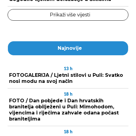
Prikaži više vijesti
Najnovije
13
h
FOTOGALERIJA / Ljetni stilovi u Puli: Svatko
nosi modu na svoj način
18
h
FOTO / Dan pobjede i Dan hrvatskih
branitelja obilježeni u Puli: Mimohodom,
vijencima i riječima zahvale odana počast
braniteljima
18
h