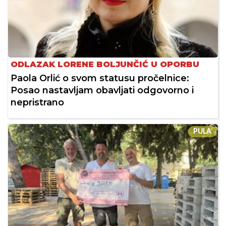
ODLAZAK LORENE BOLJUNČIĆ U OPORBU
Paola Orlić o svom statusu pročelnice:
Posao nastavljam obavljati odgovorno i
nepristrano
PULA