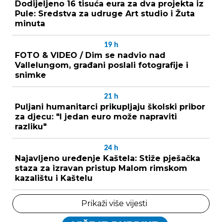
Dodijeljeno 16 tisuća eura za dva projekta iz
Pule: Sredstva za udruge Art studio i Žuta
minuta
19
h
FOTO & VIDEO / Dim se nadvio nad
Vallelungom, građani poslali fotografije i
snimke
21
h
Puljani humanitarci prikupljaju školski pribor
za djecu: "I jedan euro može napraviti
razliku"
24
h
Najavljeno uređenje Kaštela: Stiže pješačka
staza za izravan pristup Malom rimskom
kazalištu i Kaštelu
Prikaži više vijesti