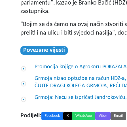
parlamentu", kazao je Branko Bačić (HDZ)
zastupnika.
"Bojim se da ćemo na ovaj način stvoriti 
preliti i na ulicu i biti svjedoci nasilja", d
Povezane vijesti
Promocija knjige o Agrokoru POKAZA
Grmoja nizao optužbe na račun HDZ-a, J
ČUJTE DRAGI KOLEGA GRMOJA, REĆI D
Grmoja: Neću se ispričati Jandrokoviću,
Podijeli:
Facebook
X
WhatsApp
Viber
Email