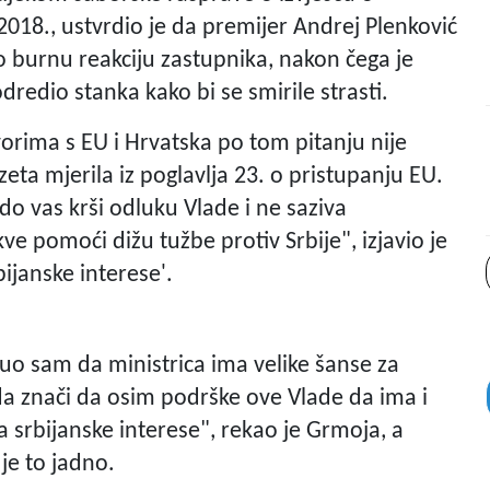
018., ustvrdio je da premijer Andrej Plenković
alo burnu reakciju zastupnika, nakon čega je
edio stanka kako bi se smirile strasti.
vorima s EU i Hrvatska po tom pitanju nije
zeta mjerila iz poglavlja 23. o pristupanju EU.
 do vas krši odluku Vlade i ne saziva
ve pomoći dižu tužbe protiv Srbije", izjavio je
ijanske interese'.
o sam da ministrica ima velike šanse za
žda znači da osim podrške ove Vlade da ima i
a srbijanske interese", rekao je Grmoja, a
 je to jadno.