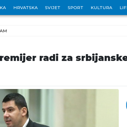
IKA
HRVATSKA
SVIJET
SPORT
KULTURA
LI
ZAM
emijer radi za srbijanske