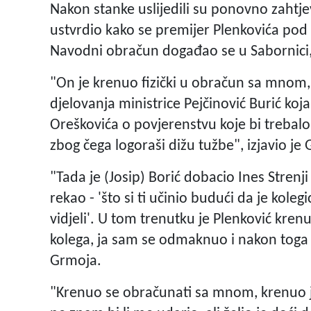
Nakon stanke uslijedili su ponovno zahtj
ustvrdio kako se premijer Plenkovića pod s
Navodni obračun događao se u Sabornici, 
"On je krenuo fizički u obračun sa mnom,
djelovanja ministrice Pejčinović Burić ko
Oreškovića o povjerenstvu koje bi trebalo p
zbog čega logoraši dižu tužbe", izjavio j
"Tada je (Josip) Borić dobacio Ines Strenji L
rekao - 'što si ti učinio budući da je kolegi
vidjeli'. U tom trenutku je Plenković kren
kolega, ja sam se odmaknuo i nakon toga s
Grmoja.
"Krenuo se obračunati sa mnom, krenuo je