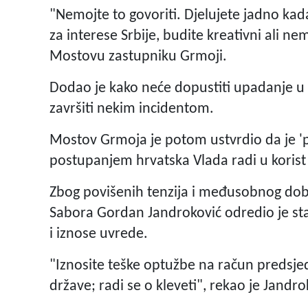
"Nemojte to govoriti. Djelujete jadno kad
za interese Srbije, budite kreativni ali ne
Mostovu zastupniku Grmoji.
Dodao je kako neće dopustiti upadanje u
završiti nekim incidentom.
Mostov Grmoja je potom ustvrdio da je 'p
postupanjem hrvatska Vlada radi u korist 
Zbog povišenih tenzija i međusobnog dob
Sabora Gordan Jandroković odredio je stan
i iznose uvrede.
"Iznosite teške optužbe na račun predsje
države; radi se o kleveti", rekao je Jandr