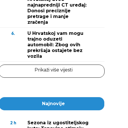
najnapredniji CT uređaj:
Donosi preciznije
pretrage i manje
zračenja
U Hrvatskoj vam mogu
6.
trajno oduzeti
automobil: Zbog ovih
prekršaja ostajete bez
vozila
Prikaži više vijesti
Najnovije
Sezona iz ugostiteljskog
2
h