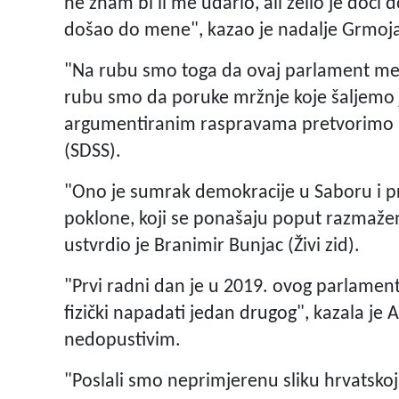
ne znam bi li me udario, ali želio je doći 
došao do mene", kazao je nadalje Grmoj
"Na rubu smo toga da ovaj parlament me
rubu smo da poruke mržnje koje šaljemo
argumentiranim raspravama pretvorimo u 
(SDSS).
"Ono je sumrak demokracije u Saboru i pr
poklone, koji se ponašaju poput razmažen
ustvrdio je Branimir Bunjac (Živi zid).
"Prvi radni dan je u 2019. ovog parlamenta
fizički napadati jedan drugog", kazala je 
nedopustivim.
"Poslali smo neprimjerenu sliku hrvatsk