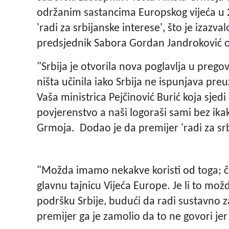
održanim sastancima Europskog vijeća u 2
'radi za srbijanske interese', što je izazv
predsjednik Sabora Gordan Jandroković odr
"Srbija je otvorila nova poglavlja u prego
ništa učinila iako Srbija ne ispunjava preu
Vaša ministrica Pejčinović Burić koja sjedi
povjerenstvo a naši logoraši sami bez ikak
Grmoja. Dodao je da premijer 'radi za srb
"Možda imamo nekakve koristi od toga; ču
glavnu tajnicu Vijeća Europe. Je li to mo
podršku Srbije, budući da radi sustavno z
premijer ga je zamolio da to ne govori jer