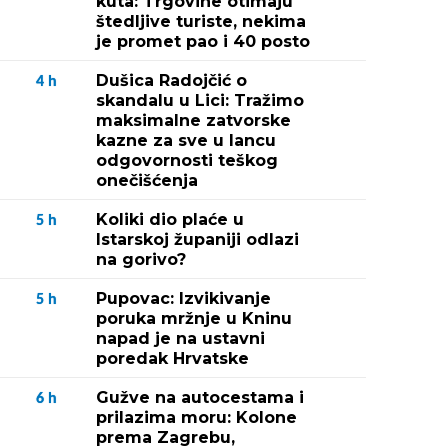
kuta: Trgovine otimaju
štedljive turiste, nekima
je promet pao i 40 posto
Dušica Radojčić o
4
h
skandalu u Lici: Tražimo
maksimalne zatvorske
kazne za sve u lancu
odgovornosti teškog
onečišćenja
Koliki dio plaće u
5
h
Istarskoj županiji odlazi
na gorivo?
Pupovac: Izvikivanje
5
h
poruka mržnje u Kninu
napad je na ustavni
poredak Hrvatske
Gužve na autocestama i
6
h
prilazima moru: Kolone
prema Zagrebu,