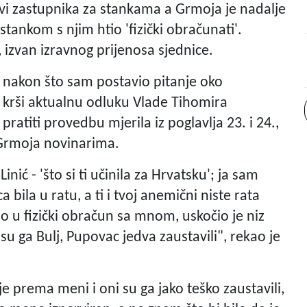
evi zastupnika za stankama a Grmoja je nadalje
tankom s njim htio 'fizički obračunati'.
izvan izravnog prijenosa sjednice.
 nakon što sam postavio pitanje oko
ja krši aktualnu odluku Vlade Tihomira
ratiti provedbu mjerila iz poglavlja 23. i 24.,
e Grmoja novinarima.
inić - 'što si ti učinila za Hrvatsku'; ja sam
ca bila u ratu, a ti i tvoj anemični niste rata
uo u fizički obračun sa mnom, uskočio je niz
u ga Bulj, Pupovac jedva zaustavili", rekao je
 prema meni i oni su ga jako teško zaustavili,