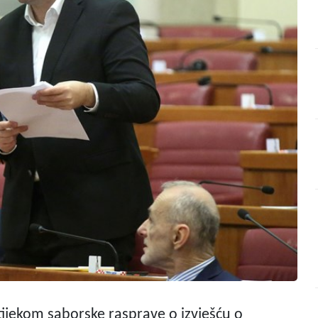
ijekom saborske rasprave o izvješću o