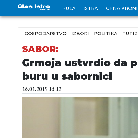
PULA
ISTRA
CRNA KRON
GOSPODARSTVO
IZBORI
POLITIKA
TURI
SABOR:
Grmoja ustvrdio da pr
buru u sabornici
16.01.2019 18:12