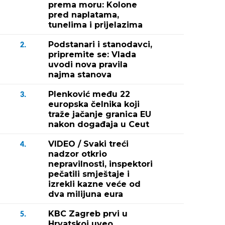
prema moru: Kolone
pred naplatama,
tunelima i prijelazima
Podstanari i stanodavci,
2.
pripremite se: Vlada
uvodi nova pravila
najma stanova
Plenković među 22
3.
europska čelnika koji
traže jačanje granica EU
nakon događaja u Ceut
VIDEO / Svaki treći
4.
nadzor otkrio
nepravilnosti, inspektori
pečatili smještaje i
izrekli kazne veće od
dva milijuna eura
KBC Zagreb prvi u
5.
Hrvatskoj uveo