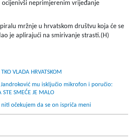
 ocijenivši neprimjerenim vrijeđanje
spiralu mržnje u hrvatskom društvu koja će se
odao je aplirajući na smirivanje strasti.(H)
LA TKO VLADA HRVATSKOM
androković mu isključio mikrofon i poručio:
A STE SMEĆE JE MALO
 niti očekujem da se on ispriča meni