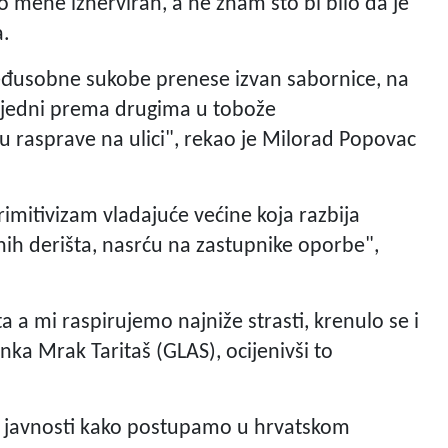
do mene iznerviran, a ne znam što bi bilo da je
a.
đusobne sukobe prenese izvan sabornice, na
 jedni prema drugima u tobože
rasprave na ulici", rekao je Milorad Popovac
imitivizam vladajuće većine koja razbija
ih derišta, nasrću na zastupnike oporbe",
 a mi raspirujemo najniže strasti, krenulo se i
Anka Mrak Taritaš (GLAS), ocijenivši to
oj javnosti kako postupamo u hrvatskom