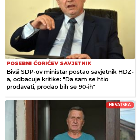
POSEBNI ĆORIĆEV SAVJETNIK
Bivši SDP-ov ministar postao savjetnik HDZ-
a, odbacuje kritike: "Da sam se htio
prodavati, prodao bih se 90-ih"
HRVATSKA