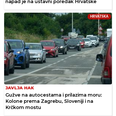
napad je na ustavni poredak Hrvatske
HRVATSKA
JAVLJA HAK
Gužve na autocestama i prilazima moru:
Kolone prema Zagrebu, Sloveniji i na
Krčkom mostu