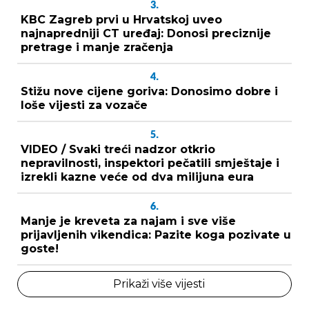
3.
KBC Zagreb prvi u Hrvatskoj uveo
najnapredniji CT uređaj: Donosi preciznije
pretrage i manje zračenja
4.
Stižu nove cijene goriva: Donosimo dobre i
loše vijesti za vozače
5.
VIDEO / Svaki treći nadzor otkrio
nepravilnosti, inspektori pečatili smještaje i
izrekli kazne veće od dva milijuna eura
6.
Manje je kreveta za najam i sve više
prijavljenih vikendica: Pazite koga pozivate u
goste!
Prikaži više vijesti