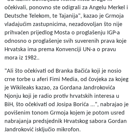
očekivali, ponovno ste odigrali za Angelu Merkel i
Deutsche Telekom, te Tajanija", kazao je Grmoja
vladajućim zastupnicima, nezadovoljan što nije
prihvaćen prijedlog Mosta o proglašenju IGP-a
odnosno o proglašenje svih suverenih prava koje
Hrvatska ima prema Konvenciji UN-a o pravu
mora iz 1982..
"Ali što očekivati od Branka Bačića koji je nosio
crne torbe u aferi Fimi Media, od čovjeka za kojeg
je Wikileaks kazao, za Gordana Jandrokovića
Njonju koji je radio protiv hrvatskih interesa u
BiH, što očekivati od Josipa Borića ...", nabrajao je
povišenim tonom Grmoja kojem je potom usred
nabrajanja predsjednik Hrvatskog sabora Gordan
Jandroković isključio mikrofon.