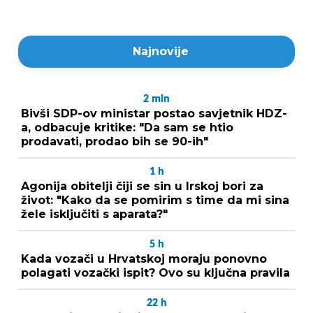
Najnovije
2
min
Bivši SDP-ov ministar postao savjetnik HDZ-
a, odbacuje kritike: "Da sam se htio
prodavati, prodao bih se 90-ih"
1
h
Agonija obitelji čiji se sin u Irskoj bori za
život: "Kako da se pomirim s time da mi sina
žele isključiti s aparata?"
5
h
Kada vozači u Hrvatskoj moraju ponovno
polagati vozački ispit? Ovo su ključna pravila
22
h