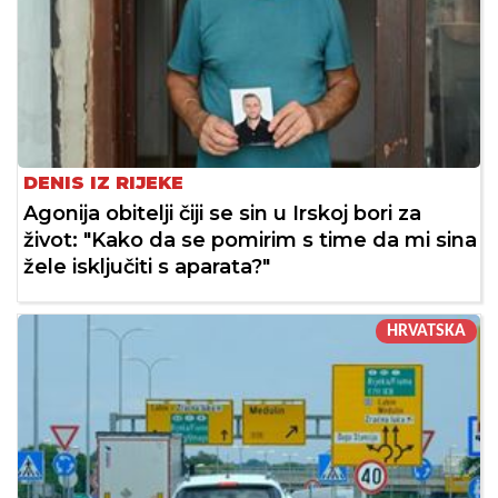
DENIS IZ RIJEKE
Agonija obitelji čiji se sin u Irskoj bori za
život: "Kako da se pomirim s time da mi sina
žele isključiti s aparata?"
HRVATSKA