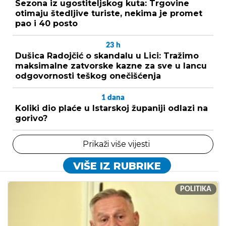
Sezona iz ugostiteljskog kuta: Trgovine
otimaju štedljive turiste, nekima je promet
pao i 40 posto
23
h
Dušica Radojčić o skandalu u Lici: Tražimo
maksimalne zatvorske kazne za sve u lancu
odgovornosti teškog onečišćenja
1
dana
Koliki dio plaće u Istarskoj županiji odlazi na
gorivo?
Prikaži više vijesti
VIŠE IZ RUBRIKE
POLITIKA