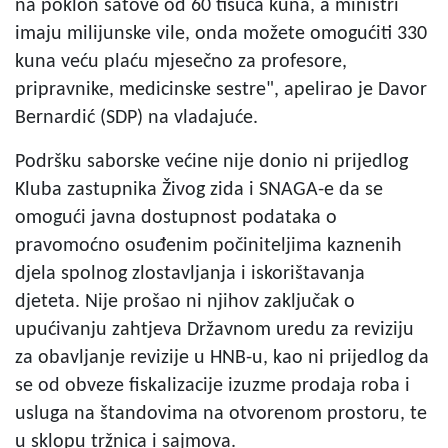
na poklon satove od 60 tisuća kuna, a ministri
imaju milijunske vile, onda možete omogućiti 330
kuna veću plaću mjesečno za profesore,
pripravnike, medicinske sestre", apelirao je Davor
Bernardić (SDP) na vladajuće.
Podršku saborske većine nije donio ni prijedlog
Kluba zastupnika Živog zida i SNAGA-e da se
omogući javna dostupnost podataka o
pravomoćno osuđenim počiniteljima kaznenih
djela spolnog zlostavljanja i iskorištavanja
djeteta. Nije prošao ni njihov zaključak o
upućivanju zahtjeva Državnom uredu za reviziju
za obavljanje revizije u HNB-u, kao ni prijedlog da
se od obveze fiskalizacije izuzme prodaja roba i
usluga na štandovima na otvorenom prostoru, te
u sklopu tržnica i sajmova.