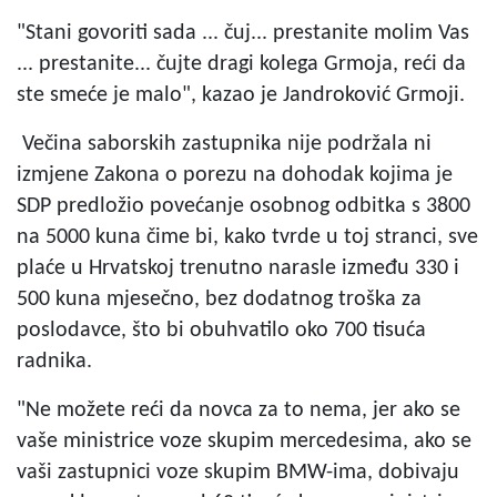
"Stani govoriti sada ... čuj... prestanite molim Vas
... prestanite... čujte dragi kolega Grmoja, reći da
ste smeće je malo", kazao je Jandroković Grmoji.
Večina saborskih zastupnika nije podržala ni
izmjene Zakona o porezu na dohodak kojima je
SDP predložio povećanje osobnog odbitka s 3800
na 5000 kuna čime bi, kako tvrde u toj stranci, sve
plaće u Hrvatskoj trenutno narasle između 330 i
500 kuna mjesečno, bez dodatnog troška za
poslodavce, što bi obuhvatilo oko 700 tisuća
radnika.
"Ne možete reći da novca za to nema, jer ako se
vaše ministrice voze skupim mercedesima, ako se
vaši zastupnici voze skupim BMW-ima, dobivaju