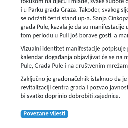
fokusom na djecu i mlade, svake subote o
i u Parku grada Graza. Također, svakog s
se održati četiri stand up-a. Sanja Cinkopa
grada Pule, kazala je da su manifestacije 
tom periodu u Puli još borave gosti, a ma
Vizualni identitet manifestacije potpisuje
kalendar događanja objavljivat će se na 
Pule, Grada Pule i na društvenim mrežama
Zaključno je gradonačelnik istaknuo da je
revitalizaciji centra grada i pozvao javnos
bi svatko doprinio dobrobiti zajednice.
Povezane vijesti