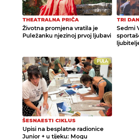
THEATRALNA PRIČA
TRI DA
Životna promjena vratila je
Sedmi 
Puležanku njezinoj prvoj ljubavi
sportaš
ljubitel
PULA
ŠESNAESTI CIKLUS
Upisi na besplatne radionice
Junior + u tijeku: Mogu