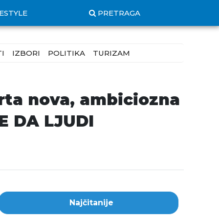
FESTYLE
PRETRAGA
I
IZBORI
POLITIKA
TURIZAM
arta nova, ambiciozna
JE DA LJUDI
Najčitanije