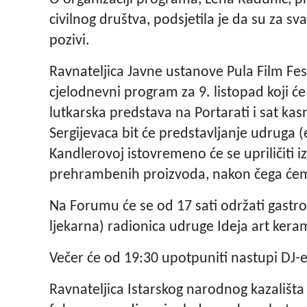
civilnog društva, podsjetila je da su za sv
pozivi.
Ravnateljica Javne ustanove Pula Film Fes
cjelodnevni program za 9. listopad koji ć
lutkarska predstava na Portarati i sat kas
Sergijevaca bit će predstavljanje udruga (
Kandlerovoj istovremeno će se upriličiti i
prehrambenih proizvoda, nakon čega ćemo
Na Forumu će se od 17 sati održati gastro-v
ljekarna) radionica udruge Ideja art kera
Večer će od 19:30 upotpuniti nastupi DJ
Ravnateljica Istarskog narodnog kazališta