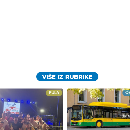
VIŠE IZ RUBRIKE
PULA
OB