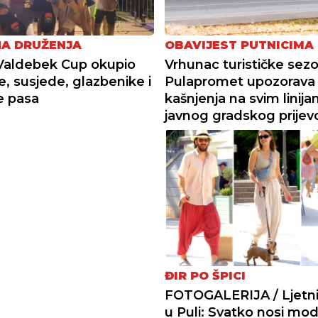
NA DRUŽENJA
OBAVIJEST PUTNICIMA
Valdebek Cup okupio
Vrhunac turističke sez
e, susjede, glazbenike i
Pulapromet upozorava
je pasa
kašnjenja na svim linij
javnog gradskog prijev
ĐIR PO ŠPICI
FOTOGALERIJA / Ljetni 
u Puli: Svatko nosi mo