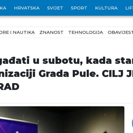
IKA
HRVATSKA
SVIJET
SPORT
KULTURA
LI
ORE I NAUTIKA
ZNANOST
TEHNOLOGIJA
OBAVIJEST
gađati u subotu, kada st
izaciji Grada Pule. CILJ 
RAD