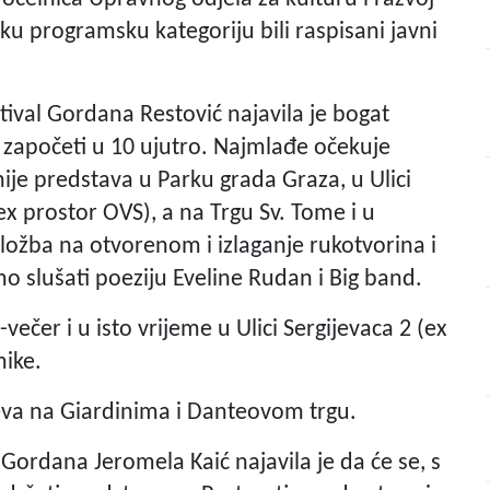
aku programsku kategoriju bili raspisani javni
tival Gordana Restović najavila je bogat
e započeti u 10 ujutro. Najmlađe očekuje
nije predstava u Parku grada Graza, u Ulici
ex prostor OVS), a na Trgu Sv. Tome i u
zložba na otvorenom i izlaganje rukotvorina i
 slušati poeziju Eveline Rudan i Big band.
ečer i u isto vrijeme u Ulici Sergijevaca 2 (ex
mike.
-eva na Giardinima i Danteovom trgu.
 Gordana Jeromela Kaić najavila je da će se, s