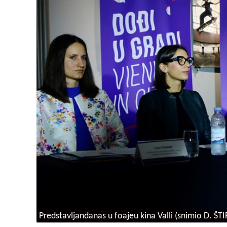
Predstavljandanas u foajeu kina Valli (snimio D. ŠT