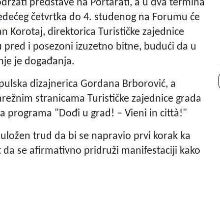
držati predstave na Portarati, a u dva termina
ljedećeg četvrtka do 4. studenog na Forumu će
n Korotaj, direktorica Turističke zajednice
u pred i posezoni izuzetno bitne, budući da u
nje je događanja.
 pulska dizajnerica Gordana Brborović, a
mrežnim stranicama Turističke zajednice grada
 programa "Dođi u grad! – Vieni in città!"
 uložen trud da bi se napravio prvi korak ka
t da se afirmativno pridruži manifestaciji kako