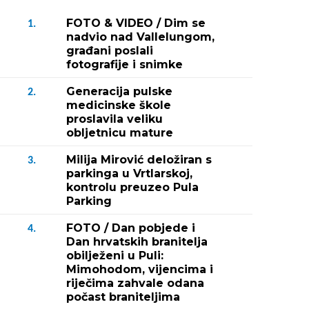
FOTO & VIDEO / Dim se
1.
nadvio nad Vallelungom,
građani poslali
fotografije i snimke
Generacija pulske
2.
medicinske škole
proslavila veliku
obljetnicu mature
Milija Mirović deložiran s
3.
parkinga u Vrtlarskoj,
kontrolu preuzeo Pula
Parking
FOTO / Dan pobjede i
4.
Dan hrvatskih branitelja
obilježeni u Puli:
Mimohodom, vijencima i
riječima zahvale odana
počast braniteljima