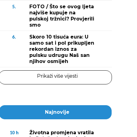
FOTO / Što se ovog ljeta
5.
najviše kupuje na
pulskoj tržnici? Provjerili
smo
Skoro 10 tisuća eura: U
6.
samo sat i pol prikupljen
rekordan iznos za
pulsku udrugu Naš san
njihov osmijeh
Prikaži više vijesti
Najnovije
Životna promjena vratila
10
h