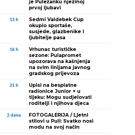
je Puležanku njezinoj
prvoj ljubavi
Sedmi Valdebek Cup
13
h
okupio sportaše,
susjede, glazbenike i
ljubitelje pasa
Vrhunac turističke
16
h
sezone: Pulapromet
upozorava na kašnjenja
na svim linijama javnog
gradskog prijevoza
Upisi na besplatne
21
h
radionice Junior + u
tijeku: Mogu sudjelovati
roditelji i njihova djeca
FOTOGALERIJA / Ljetni
2
dana
stilovi u Puli: Svatko nosi
modu na svoj način