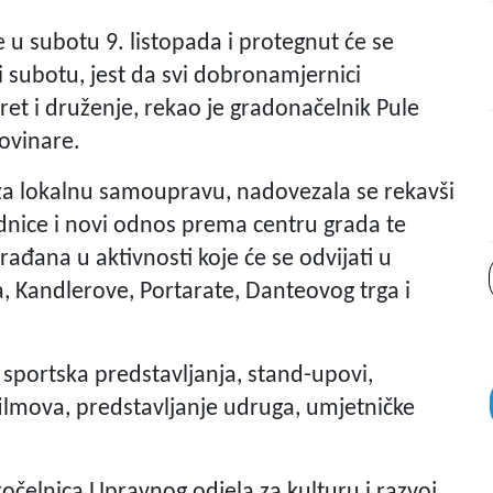
e u subotu 9. listopada i protegnut će se
i subotu, jest da svi dobronamjernici
ret i druženje, rekao je gradonačelnik Pule
novinare.
za lokalnu samoupravu, nadovezala se rekavši
ednice i novi odnos prema centru grada te
ađana u aktivnosti koje će se odvijati u
a, Kandlerove, Portarate, Danteovog trga i
, sportska predstavljanja, stand-upovi,
 filmova, predstavljanje udruga, umjetničke
očelnica Upravnog odjela za kulturu i razvoj