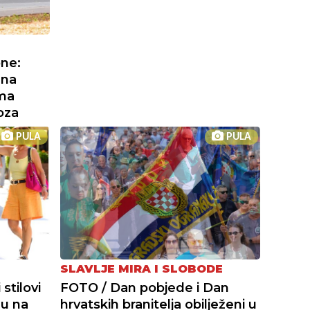
one:
 na
ama
oza
PULA
PULA
SLAVLJE MIRA I SLOBODE
stilovi
FOTO / Dan pobjede i Dan
du na
hrvatskih branitelja obilježeni u