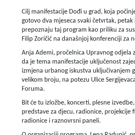
Cilj manifestacije Dođi u grad, koja počinj
gotovo dva mjeseca svaki četvrtak, petak 
prepoznaju taj program kao priliku za sus
Filip Zoričić na današnjoj konferenciji za 
Anja Ademi, pročelnica Upravnog odjela 
da je tema manifestacije uključenost zaj
izmjena urbanog iskustva uključivanjem gr
velikom broju, na potezu Ulice Sergijevac
Foruma.
Bit će tu izložbe, koncerti, plesne izvedbe
predstave za djecu, radionice, projekcije
radionice i raznovrsni paneli.
O organizaciji programa, Lena Radunić, pr