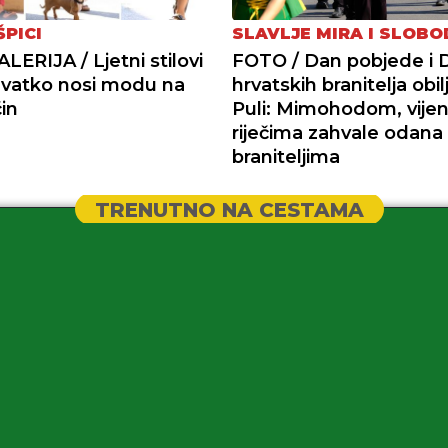
ŠPICI
SLAVLJE MIRA I SLOBO
ERIJA / Ljetni stilovi
FOTO / Dan pobjede i 
 Svatko nosi modu na
hrvatskih branitelja obil
in
Puli: Mimohodom, vijen
riječima zahvale odana
braniteljima
TRENUTNO NA CESTAMA