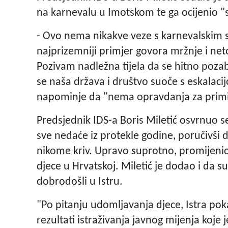
na karnevalu u Imotskom te ga ocijenio 
- Ovo nema nikakve veze s karnevalskim s
najprizemniji primjer govora mržnje i n
Pozivam nadležna tijela da se hitno pozab
se naša država i društvo suoče s eskalacij
napominje da "nema opravdanja za primi
Predsjednik IDS-a Boris Miletić osvrnuo se
sve nedaće iz protekle godine, poručivši da
nikome kriv. Upravo suprotno, promijenio
djece u Hrvatskoj. Miletić je dodao i da su 
dobrodošli u Istru.
"Po pitanju udomljavanja djece, Istra poka
rezultati istraživanja javnog mijenja koje