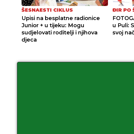
ŠESNAESTI CIKLUS
ĐIR PO 
Upisi na besplatne radionice
FOTOGAL
Junior + u tijeku: Mogu
u Puli:
sudjelovati roditelji i njihova
svoj nač
djeca