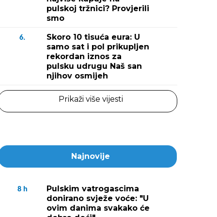
pulskoj tržnici? Provjerili
smo
Skoro 10 tisuća eura: U
6.
samo sat i pol prikupljen
rekordan iznos za
pulsku udrugu Naš san
njihov osmijeh
Prikaži više vijesti
Najnovije
Pulskim vatrogascima
8
h
donirano svježe voće: "U
ovim danima svakako će