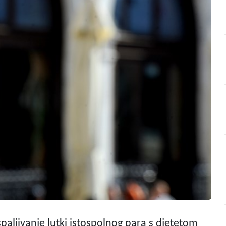
spaljivanje lutki istospolnog para s djetetom