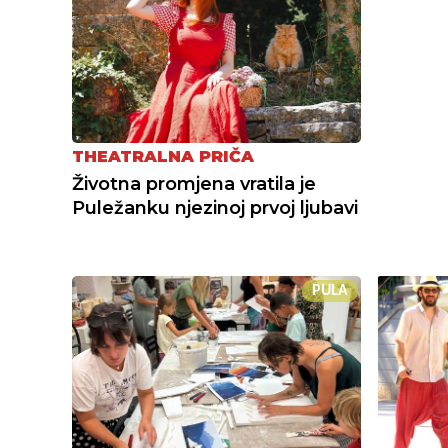
THEATRALNA PRIČA
Životna promjena vratila je
Puležanku njezinoj prvoj ljubavi
PULA