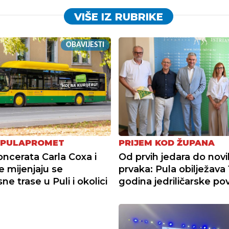
VIŠE IZ RUBRIKE
OBAVIJESTI
 PULAPROMET
PRIJEM KOD ŽUPANA
ncerata Carla Coxa i
Od prvih jedara do novi
e mijenjaju se
prvaka: Pula obilježava
e trase u Puli i okolici
godina jedriličarske pov