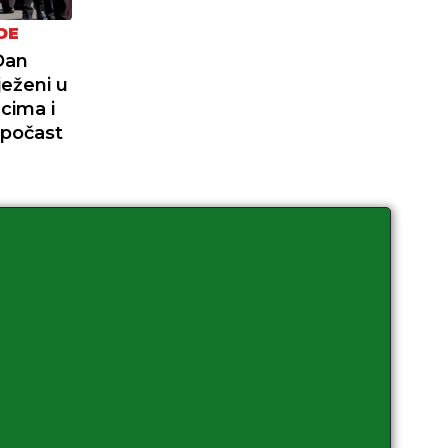
DE
Dan
ježeni u
cima i
 počast