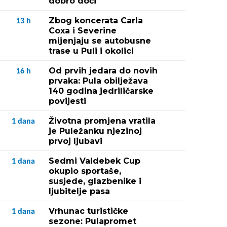
dobro doći"
Zbog koncerata Carla
13
h
Coxa i Severine
mijenjaju se autobusne
trase u Puli i okolici
Od prvih jedara do novih
16
h
prvaka: Pula obilježava
140 godina jedriličarske
povijesti
Životna promjena vratila
1
dana
je Puležanku njezinoj
prvoj ljubavi
Sedmi Valdebek Cup
1
dana
okupio sportaše,
susjede, glazbenike i
ljubitelje pasa
Vrhunac turističke
1
dana
sezone: Pulapromet