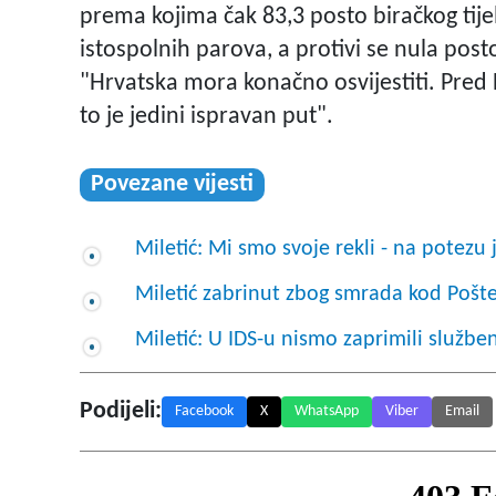
prema kojima čak 83,3 posto biračkog tij
istospolnih parova, a protivi se nula posto
"Hrvatska mora konačno osvijestiti. Pred
to je jedini ispravan put".
Povezane vijesti
Miletić: Mi smo svoje rekli - na potezu 
Miletić zabrinut zbog smrada kod Pošt
Miletić: U IDS-u nismo zaprimili službe
Podijeli:
Facebook
X
WhatsApp
Viber
Email