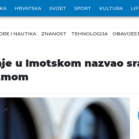
IKA
HRVATSKA
SVIJET
SPORT
KULTURA
LI
ORE I NAUTIKA
ZNANOST
TEHNOLOGIJA
OBAVIJEST
nje u Imotskom nazvao s
izmom