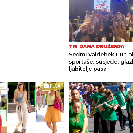
TRI DANA DRUŽENJA
Sedmi Valdebek Cup o
sportaše, susjede, glaz
ljubitelje pasa
PULA