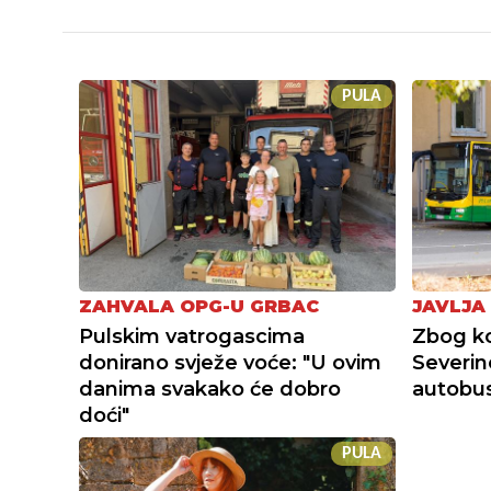
PULA
ZAHVALA OPG-U GRBAC
JAVLJA
Pulskim vatrogascima
Zbog ko
donirano svježe voće: "U ovim
Severin
danima svakako će dobro
autobusn
doći"
PULA