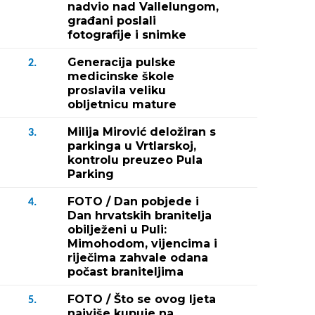
nadvio nad Vallelungom,
građani poslali
fotografije i snimke
Generacija pulske
2.
medicinske škole
proslavila veliku
obljetnicu mature
Milija Mirović deložiran s
3.
parkinga u Vrtlarskoj,
kontrolu preuzeo Pula
Parking
FOTO / Dan pobjede i
4.
Dan hrvatskih branitelja
obilježeni u Puli:
Mimohodom, vijencima i
riječima zahvale odana
počast braniteljima
FOTO / Što se ovog ljeta
5.
najviše kupuje na