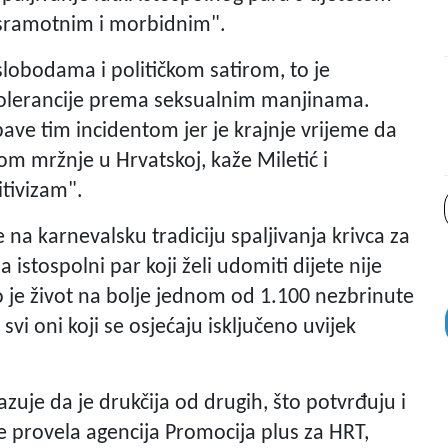
"sramotnim i morbidnim".
lobodama i političkom satirom, to je
etolerancije prema seksualnim manjinama.
ave tim incidentom jer je krajnje vrijeme da
om mržnje u Hrvatskoj, kaže Miletić i
tivizam".
 na karnevalsku tradiciju spaljivanja krivca za
 istospolni par koji želi udomiti dijete nije
 je život na bolje jednom od 1.100 nezbrinute
svi oni koji se osjećaju isključeno uvijek
zuje da je drukčija od drugih, što potvrđuju i
 je provela agencija Promocija plus za HRT,