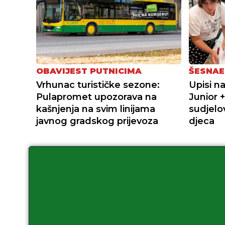
OBAVIJEST PUTNICIMA
ŠESNAE
Vrhunac turističke sezone:
Upisi n
Pulapromet upozorava na
Junior 
kašnjenja na svim linijama
sudjelov
javnog gradskog prijevoza
djeca