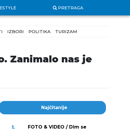
FESTYLE
PRETRAGA
I
IZBORI
POLITIKA
TURIZAM
io. Zanimalo nas je
Najčitanije
FOTO & VIDEO / Dim se
1.