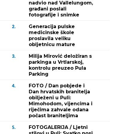
nadvio nad Vallelungom,
građani poslali
fotografije i snimke
Generacija pulske
2.
medicinske škole
proslavila veliku
obljetnicu mature
Milija Mirović deložiran s
3.
parkinga u Vrtlarskoj,
kontrolu preuzeo Pula
Parking
FOTO / Dan pobjede i
4.
Dan hrvatskih branitelja
obilježeni u Puli:
Mimohodom, vijencima i
riječima zahvale odana
počast braniteljima
FOTOGALERIJA / Ljetni
5.
stilovi u Puli: Svatko nosi