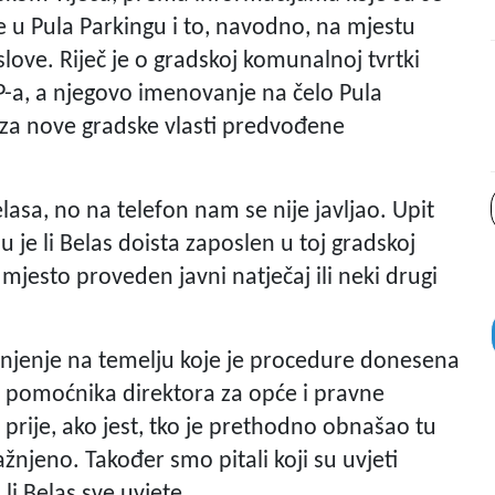
je u Pula Parkingu i to, navodno, na mjestu
ove. Riječ je o gradskoj komunalnoj tvrtki
P-a, a njegovo imenovanje na čelo Pula
teza nove gradske vlasti predvođene
asa, no na telefon nam se nije javljao. Upit
u je li Belas doista zaposlen u toj gradskoj
o mjesto proveden javni natječaj ili neki drugi
jašnjenje na temelju koje je procedure donesena
o pomoćnika direktora za opće i pravne
i prije, ako jest, tko je prethodno obnašao tu
žnjeno. Također smo pitali koji su uvjeti
li Belas sve uvjete.