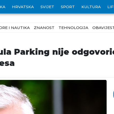
IKA
HRVATSKA
SVIJET
SPORT
KULTURA
LI
ORE I NAUTIKA
ZNANOST
TEHNOLOGIJA
OBAVIJEST
Pula Parking nije odgovor
resa