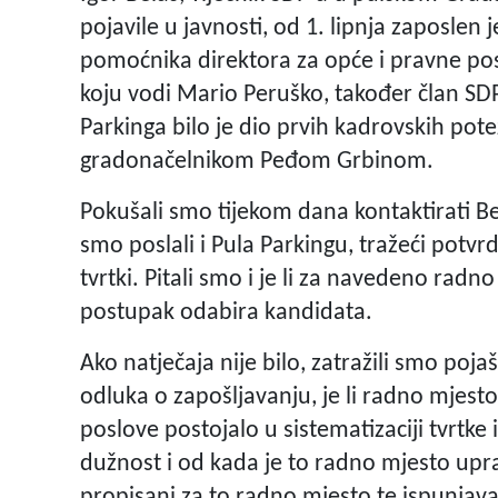
pojavile u javnosti, od 1. lipnja zaposlen 
pomoćnika direktora za opće i pravne posl
koju vodi Mario Peruško, također član SD
Parkinga bilo je dio prvih kadrovskih po
gradonačelnikom Peđom Grbinom.
Pokušali smo tijekom dana kontaktirati Bel
smo poslali i Pula Parkingu, tražeći potvrd
tvrtki. Pitali smo i je li za navedeno radn
postupak odabira kandidata.
Ako natječaja nije bilo, zatražili smo po
odluka o zapošljavanju, je li radno mjest
poslove postojalo u sistematizaciji tvrtke 
dužnost i od kada je to radno mjesto upra
propisani za to radno mjesto te ispunjava 