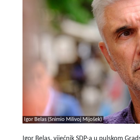
Igor Belas (Snimio Milivoj Mijošek)
Igor Belas, vijećnik SDP-a u pulskom Gra