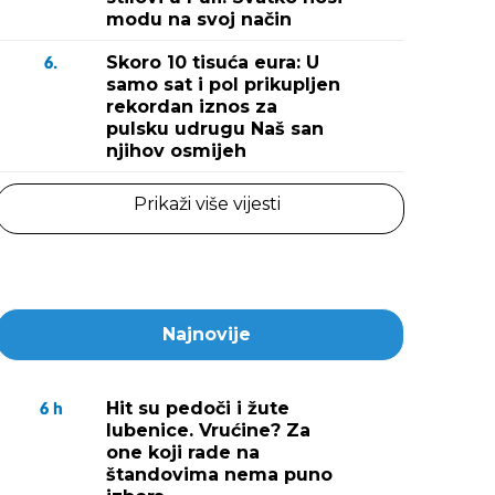
modu na svoj način
Skoro 10 tisuća eura: U
6.
samo sat i pol prikupljen
rekordan iznos za
pulsku udrugu Naš san
njihov osmijeh
Prikaži više vijesti
Najnovije
Hit su pedoči i žute
6
h
lubenice. Vrućine? Za
one koji rade na
štandovima nema puno