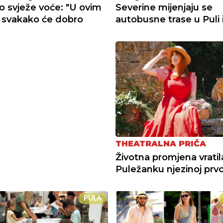
o svježe voće: "U ovim
Severine mijenjaju se
 svakako će dobro
autobusne trase u Puli i
THEATRALNA PRIČA
Životna promjena vratil
Puležanku njezinoj prvoj
PULA