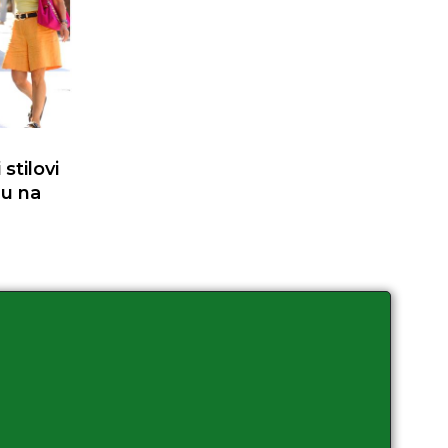
stilovi
du na