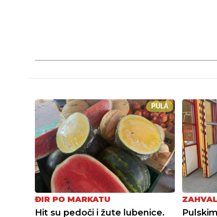
PULA
ĐIR PO MARKATU
ZAHVAL
Hit su pedoči i žute lubenice.
Pulskim