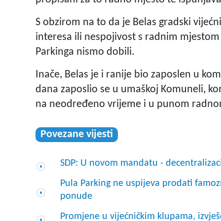
S obzirom na to da je Belas gradski vijećnik
interesa ili nespojivost s radnim mjesto
Parkinga nismo dobili.
Inače, Belas je i ranije bio zaposlen u ko
dana zaposlio se u umaškoj Komuneli, k
na neodređeno vrijeme i u punom radn
Povezane vijesti
SDP: U novom mandatu - decentralizac
Pula Parking ne uspijeva prodati famoz
ponude
Promjene u vijećničkim klupama, izvješć