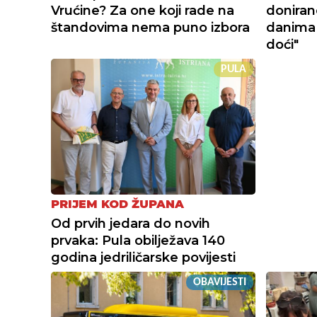
Vrućine? Za one koji rade na
doniran
štandovima nema puno izbora
danima
doći"
PULA
PRIJEM KOD ŽUPANA
Od prvih jedara do novih
prvaka: Pula obilježava 140
godina jedriličarske povijesti
OBAVIJESTI