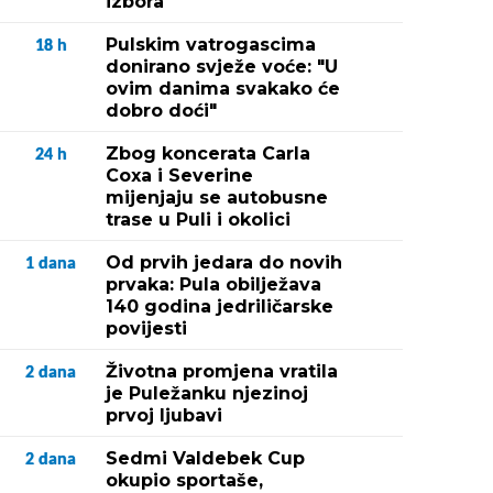
izbora
Pulskim vatrogascima
18
h
donirano svježe voće: "U
ovim danima svakako će
dobro doći"
Zbog koncerata Carla
24
h
Coxa i Severine
mijenjaju se autobusne
trase u Puli i okolici
Od prvih jedara do novih
1
dana
prvaka: Pula obilježava
140 godina jedriličarske
povijesti
Životna promjena vratila
2
dana
je Puležanku njezinoj
prvoj ljubavi
Sedmi Valdebek Cup
2
dana
okupio sportaše,