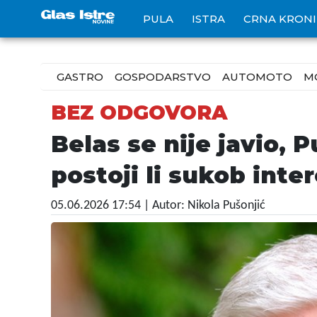
PULA
ISTRA
CRNA KRON
GASTRO
GOSPODARSTVO
AUTOMOTO
M
BEZ ODGOVORA
Belas se nije javio, 
postoji li sukob inte
05.06.2026 17:54
| Autor: Nikola Pušonjić