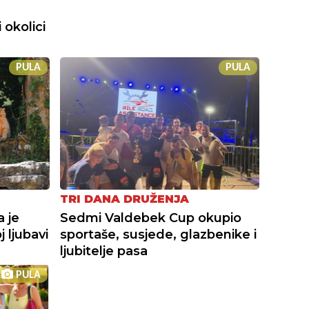
 okolici
PULA
PULA
TRI DANA DRUŽENJA
a je
Sedmi Valdebek Cup okupio
 ljubavi
sportaše, susjede, glazbenike i
ljubitelje pasa
PULA