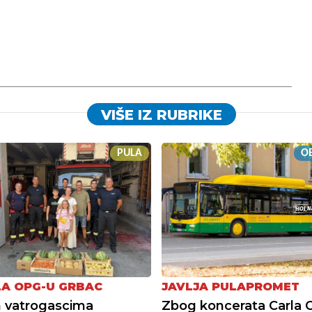
VIŠE IZ RUBRIKE
PULA
OB
A OPG-U GRBAC
JAVLJA PULAPROMET
 vatrogascima
Zbog koncerata Carla C