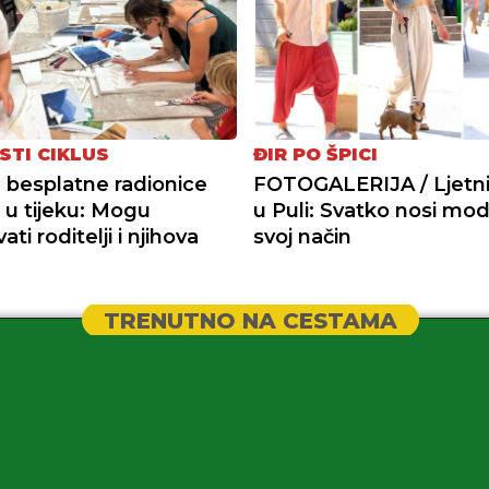
STI CIKLUS
ĐIR PO ŠPICI
a besplatne radionice
FOTOGALERIJA / Ljetni 
+ u tijeku: Mogu
u Puli: Svatko nosi mo
ati roditelji i njihova
svoj način
TRENUTNO NA CESTAMA