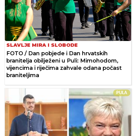
SLAVLJE MIRA I SLOBODE
FOTO / Dan pobjede i Dan hrvatskih
branitelja obilježeni u Puli: Mimohodom,
vijencima i riječima zahvale odana počast
braniteljima
PULA