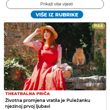
Prikaži više vijesti
VIŠE IZ RUBRIKE
PULA
THEATRALNA PRIČA
Životna promjena vratila je Puležanku
njezinoj prvoj ljubavi