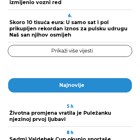
izmijenio vozni red
6.
Skoro 10 tisuća eura: U samo sat i pol
prikupljen rekordan iznos za pulsku udrugu
Naš san njihov osmijeh
Prikaži više vijesti
Najnovije
5
h
Životna promjena vratila je Puležanku
njezinoj prvoj ljubavi
8
h
Sedmi Valdebek Cup okupio sportaše,