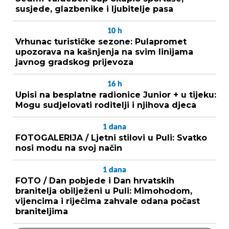
susjede, glazbenike i ljubitelje pasa
10
h
Vrhunac turističke sezone: Pulapromet
upozorava na kašnjenja na svim linijama
javnog gradskog prijevoza
16
h
Upisi na besplatne radionice Junior + u tijeku:
Mogu sudjelovati roditelji i njihova djeca
1
dana
FOTOGALERIJA / Ljetni stilovi u Puli: Svatko
nosi modu na svoj način
1
dana
FOTO / Dan pobjede i Dan hrvatskih
branitelja obilježeni u Puli: Mimohodom,
vijencima i riječima zahvale odana počast
braniteljima