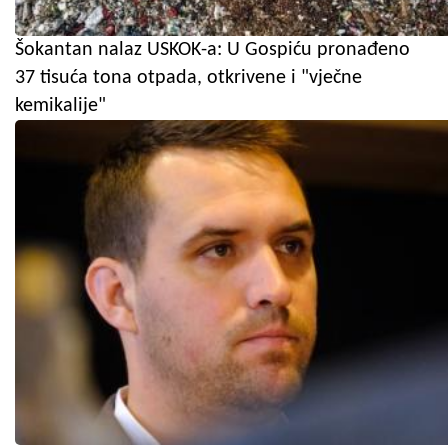
Šokantan nalaz USKOK-a: U Gospiću pronađeno
37 tisuća tona otpada, otkrivene i "vječne
kemikalije"