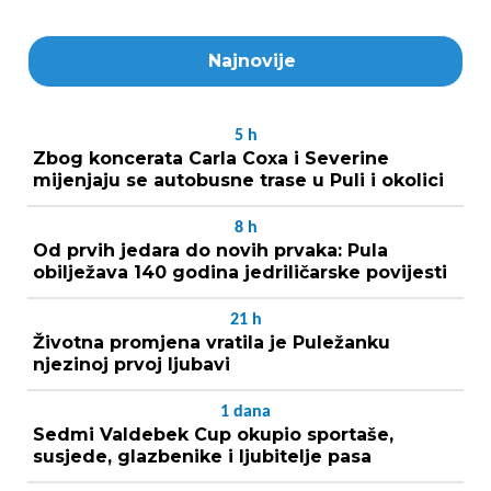
Najnovije
5
h
Zbog koncerata Carla Coxa i Severine
mijenjaju se autobusne trase u Puli i okolici
8
h
Od prvih jedara do novih prvaka: Pula
obilježava 140 godina jedriličarske povijesti
21
h
Životna promjena vratila je Puležanku
njezinoj prvoj ljubavi
1
dana
Sedmi Valdebek Cup okupio sportaše,
susjede, glazbenike i ljubitelje pasa