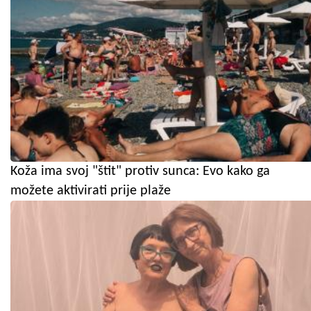
Koža ima svoj "štit" protiv sunca: Evo kako ga
možete aktivirati prije plaže