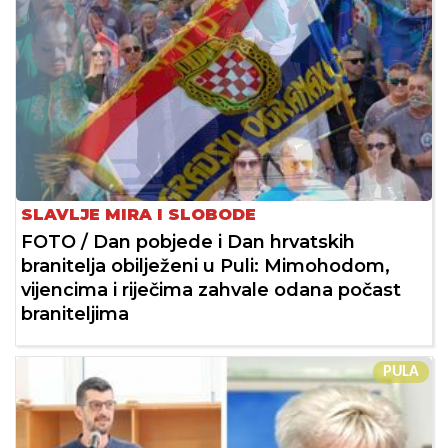
SLAVLJE MIRA I SLOBODE
FOTO / Dan pobjede i Dan hrvatskih
branitelja obilježeni u Puli: Mimohodom,
vijencima i riječima zahvale odana počast
braniteljima
PULA