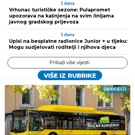
1
dana
Vrhunac turističke sezone: Pulapromet
upozorava na kašnjenja na svim linijama
javnog gradskog prijevoza
1
dana
Upisi na besplatne radionice Junior + u tijeku:
Mogu sudjelovati roditelji i njihova djeca
Prikaži više vijesti
VIŠE IZ RUBRIKE
OBAVIJESTI