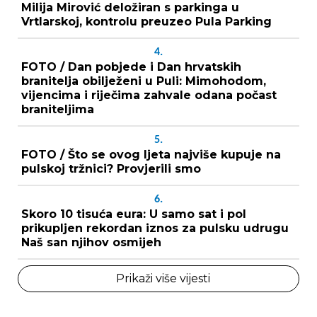
Milija Mirović deložiran s parkinga u
Vrtlarskoj, kontrolu preuzeo Pula Parking
4.
FOTO / Dan pobjede i Dan hrvatskih
branitelja obilježeni u Puli: Mimohodom,
vijencima i riječima zahvale odana počast
braniteljima
5.
FOTO / Što se ovog ljeta najviše kupuje na
pulskoj tržnici? Provjerili smo
6.
Skoro 10 tisuća eura: U samo sat i pol
prikupljen rekordan iznos za pulsku udrugu
Naš san njihov osmijeh
Prikaži više vijesti