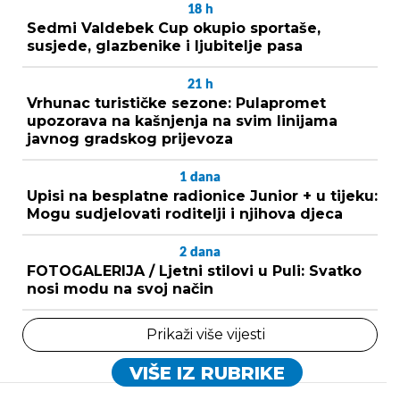
18
h
Sedmi Valdebek Cup okupio sportaše,
susjede, glazbenike i ljubitelje pasa
21
h
Vrhunac turističke sezone: Pulapromet
upozorava na kašnjenja na svim linijama
javnog gradskog prijevoza
1
dana
Upisi na besplatne radionice Junior + u tijeku:
Mogu sudjelovati roditelji i njihova djeca
2
dana
FOTOGALERIJA / Ljetni stilovi u Puli: Svatko
nosi modu na svoj način
Prikaži više vijesti
VIŠE IZ RUBRIKE