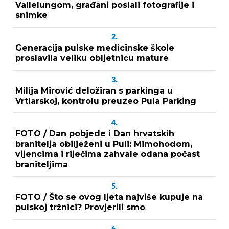
Vallelungom, građani poslali fotografije i
snimke
2.
Generacija pulske medicinske škole
proslavila veliku obljetnicu mature
3.
Milija Mirović deložiran s parkinga u
Vrtlarskoj, kontrolu preuzeo Pula Parking
4.
FOTO / Dan pobjede i Dan hrvatskih
branitelja obilježeni u Puli: Mimohodom,
vijencima i riječima zahvale odana počast
braniteljima
5.
FOTO / Što se ovog ljeta najviše kupuje na
pulskoj tržnici? Provjerili smo