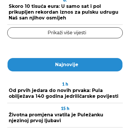
6.
Skoro 10 tisuća eura: U samo sat i pol
prikupljen rekordan iznos za pulsku udrugu
Naš san njihov osmijeh
Prikaži više vijesti
Najnovije
1
h
Od prvih jedara do novih prvaka: Pula
obilježava 140 godina jedriličarske povijesti
15
h
Životna promjena vratila je Puležanku
njezinoj prvoj ljubavi