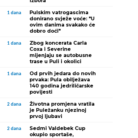
izbora
Pulskim vatrogascima
1
dana
donirano svježe voće: "U
ovim danima svakako će
dobro doći"
Zbog koncerata Carla
1
dana
Coxa i Severine
mijenjaju se autobusne
trase u Puli i okolici
Od prvih jedara do novih
1
dana
prvaka: Pula obilježava
140 godina jedriličarske
povijesti
Životna promjena vratila
2
dana
je Puležanku njezinoj
prvoj ljubavi
Sedmi Valdebek Cup
2
dana
okupio sportaše,