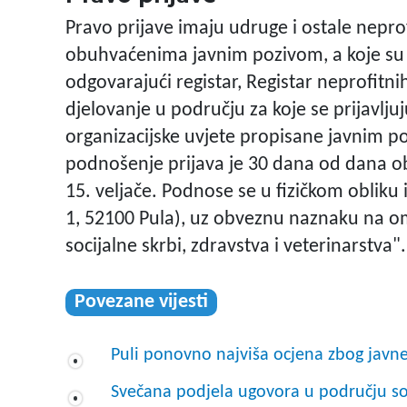
Pravo prijave imaju udruge i ostale nepro
obuhvaćenima javnim pozivom, a koje su u
odgovarajući registar, Registar neprofitn
djelovanje u području za koje se prijavlju
organizacijske uvjete propisane javnim po
podnošenje prijava je 30 dana od dana o
15. veljače. Podnose se u fizičkom obliku 
1, 52100 Pula), uz obveznu naznaku na o
socijalne skrbi, zdravstva i veterinarstva".
Povezane vijesti
Puli ponovno najviša ocjena zbog javn
Svečana podjela ugovora u području soci