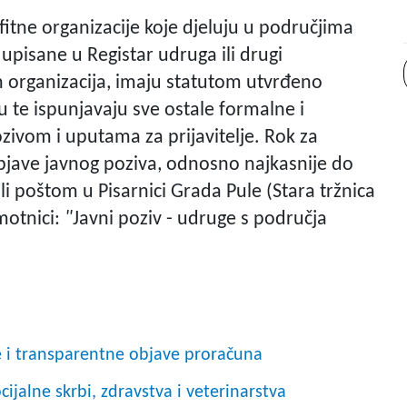
fitne organizacije koje djeluju u područjima
pisane u Registar udruga ili drugi
ih organizacija, imaju statutom utvrđeno
ju te ispunjavaju sve ostale formalne i
zivom i uputama za prijavitelje. Rok za
bjave javnog poziva, odnosno najkasnije do
ili poštom u Pisarnici Grada Pule (Stara tržnica
motnici:
"
Javni poziv - udruge s područja
e i transparentne objave proračuna
jalne skrbi, zdravstva i veterinarstva