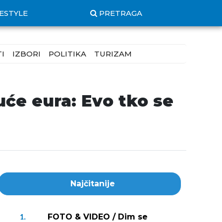
FESTYLE
PRETRAGA
I
IZBORI
POLITIKA
TURIZAM
uće eura: Evo tko se
Najčitanije
FOTO & VIDEO / Dim se
1.