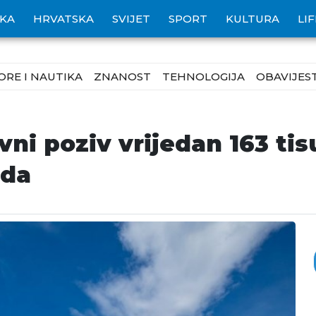
IKA
HRVATSKA
SVIJET
SPORT
KULTURA
LI
ORE I NAUTIKA
ZNANOST
TEHNOLOGIJA
OBAVIJEST
vni poziv vrijedan 163 tis
ada