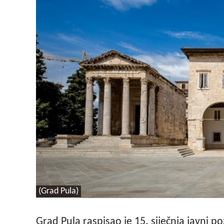
(Grad Pula)
Grad Pula raspisao je 15. siječnja javni p