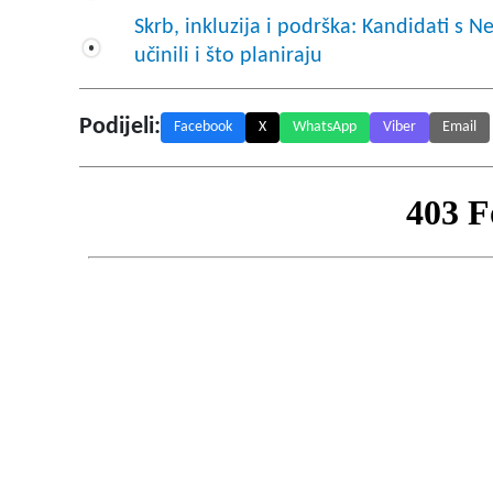
Skrb, inkluzija i podrška: Kandidati s Ne
učinili i što planiraju
Podijeli:
Facebook
X
WhatsApp
Viber
Email