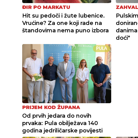
ĐIR PO MARKATU
ZAHVAL
Hit su pedoči i žute lubenice.
Pulskim
Vrućine? Za one koji rade na
doniran
štandovima nema puno izbora
danima
doći"
PULA
PRIJEM KOD ŽUPANA
Od prvih jedara do novih
prvaka: Pula obilježava 140
godina jedriličarske povijesti