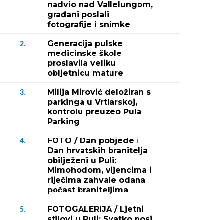
nadvio nad Vallelungom,
građani poslali
fotografije i snimke
Generacija pulske
2.
medicinske škole
proslavila veliku
obljetnicu mature
Milija Mirović deložiran s
3.
parkinga u Vrtlarskoj,
kontrolu preuzeo Pula
Parking
FOTO / Dan pobjede i
4.
Dan hrvatskih branitelja
obilježeni u Puli:
Mimohodom, vijencima i
riječima zahvale odana
počast braniteljima
FOTOGALERIJA / Ljetni
5.
stilovi u Puli: Svatko nosi