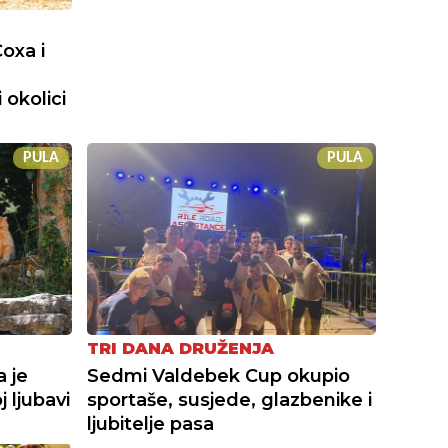
oxa i
 okolici
PULA
PULA
TRI DANA DRUŽENJA
a je
Sedmi Valdebek Cup okupio
 ljubavi
sportaše, susjede, glazbenike i
ljubitelje pasa