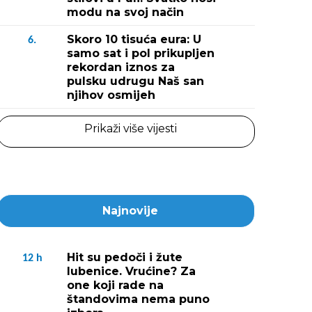
modu na svoj način
Skoro 10 tisuća eura: U
6.
samo sat i pol prikupljen
rekordan iznos za
pulsku udrugu Naš san
njihov osmijeh
Prikaži više vijesti
Najnovije
Hit su pedoči i žute
12
h
lubenice. Vrućine? Za
one koji rade na
štandovima nema puno