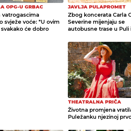
A OPG-U GRBAC
JAVLJA PULAPROMET
 vatrogascima
Zbog koncerata Carla C
o svježe voće: "U ovim
Severine mijenjaju se
 svakako će dobro
autobusne trase u Puli i
THEATRALNA PRIČA
Životna promjena vratil
Puležanku njezinoj prvoj