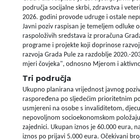
područja socijalne skrbi, zdravstva i vete
2026. godini provode udruge i ostale nep
Javni poziv raspisan je temeljem odluke o
raspoloživih sredstava iz proračuna Grad
programe i projekte koji doprinose razvoj
razvoja Grada Pule za razdoblje 2020.-20
mjeri čovjeka", odnosno Mjerom i aktivno
Tri područja
Ukupno planirana vrijednost javnog poziv
raspoređena po sljedećim prioritetnim pod
usmjereni na osobe s invaliditetom, djecu 
nepovoljnom socioekonomskom položaju te
zajednici. Ukupan iznos je 60.000 eura, naj
iznos po prijavi 5.000 eura. Očekivani bro