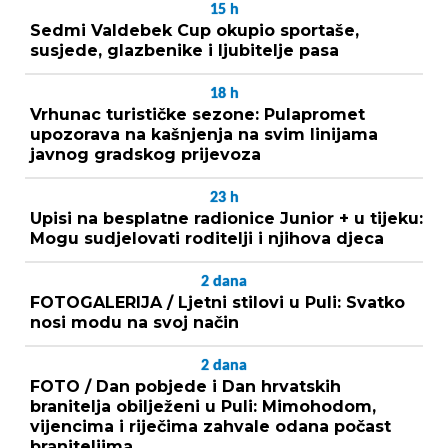
15
h
Sedmi Valdebek Cup okupio sportaše,
susjede, glazbenike i ljubitelje pasa
18
h
Vrhunac turističke sezone: Pulapromet
upozorava na kašnjenja na svim linijama
javnog gradskog prijevoza
23
h
Upisi na besplatne radionice Junior + u tijeku:
Mogu sudjelovati roditelji i njihova djeca
2
dana
FOTOGALERIJA / Ljetni stilovi u Puli: Svatko
nosi modu na svoj način
2
dana
FOTO / Dan pobjede i Dan hrvatskih
branitelja obilježeni u Puli: Mimohodom,
vijencima i riječima zahvale odana počast
braniteljima