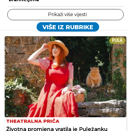
Prikaži više vijesti
VIŠE IZ RUBRIKE
PULA
THEATRALNA PRIČA
Životna promjena vratila je Puležanku