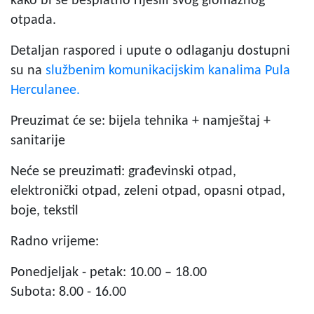
kako bi se besplatno riješili svog glomaznog
otpada.
Detaljan raspored i upute o odlaganju dostupni
su na
službenim komunikacijskim kanalima Pula
Herculanee.
Preuzimat će se: bijela tehnika + namještaj +
sanitarije
Neće se preuzimati: građevinski otpad,
elektronički otpad, zeleni otpad, opasni otpad,
boje, tekstil
Radno vrijeme:
Ponedjeljak - petak: 10.00 – 18.00
Subota: 8.00 - 16.00