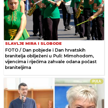
SLAVLJE MIRA I SLOBODE
FOTO / Dan pobjede i Dan hrvatskih
branitelja obilježeni u Puli: Mimohodom,
vijencima i riječima zahvale odana počast
braniteljima
PULA