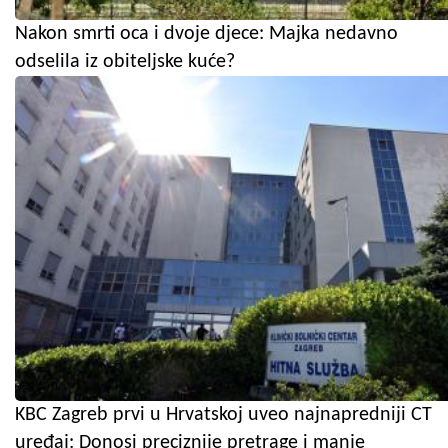
Nakon smrti oca i dvoje djece: Majka nedavno
odselila iz obiteljske kuće?
KBC Zagreb prvi u Hrvatskoj uveo najnapredniji CT
uređaj: Donosi preciznije pretrage i manje