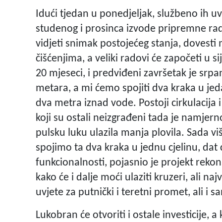
Idući tjedan u ponedjeljak, službeno ih u
studenog i prosinca izvode pripremne rad
vidjeti snimak postojećeg stanja, dovesti
čišćenjima, a veliki radovi će započeti u 
20 mjeseci, i predviđeni završetak je srp
metara, a mi ćemo spojiti dva kraka u jed
dva metra iznad vode. Postoji cirkulacija 
koji su ostali neizgrađeni tada je namjern
pulsku luku ulazila manja plovila. Sada v
spojimo ta dva kraka u jednu cjelinu, dat
funkcionalnosti, pojasnio je projekt reko
kako će i dalje moći ulaziti kruzeri, ali n
uvjete za putnički i teretni promet, ali i 
Lukobran će otvoriti i ostale investicije, 