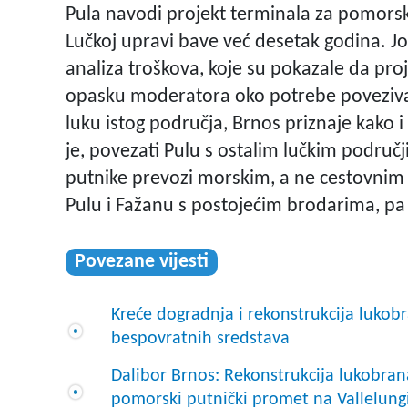
Pula navodi projekt terminala za pomorski
Lučkoj upravi bave već desetak godina. Još 
analiza troškova, koje su pokazale da pro
opasku moderatora oko potrebe povezivan
luku istog područja, Brnos priznaje kako 
je, povezati Pulu s ostalim lučkim podru
putnike prevozi morskim, a ne cestovnim 
Pulu i Fažanu s postojećim brodarima, pa ć
Povezane vijesti
Kreće dogradnja i rekonstrukcija lukob
bespovratnih sredstava
Dalibor Brnos: Rekonstrukcija lukobran
pomorski putnički promet na Vallelung