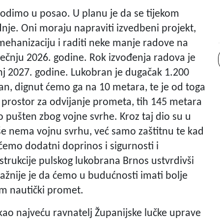
vodimo u posao. U planu je da se tijekom
nje. Oni moraju napraviti izvedbeni projekt,
 mehanizaciju i raditi neke manje radove na
siječnju 2026. godine. Rok izvođenja radova je
anj 2027. godine. Lukobran je dugačak 1.200
an, dignut ćemo ga na 10 metara, te je od toga
i prostor za odvijanje prometa, tih 145 metara
o pušten zbog vojne svrhe. Kroz taj dio su u
iše nema vojnu svrhu, već samo zaštitnu te kad
 ćemo dodatni doprinos i sigurnosti i
nstrukcije pulskog lukobrana Brnos ustvrdivši
ajvažnije je da ćemo u budućnosti imati bolje
sam nautički promet.
a kao najveću ravnatelj Županijske lučke uprave