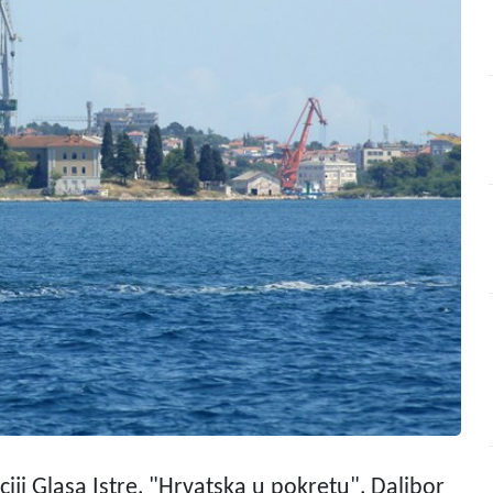
ciji Glasa Istre, "Hrvatska u pokretu",
Dalibor