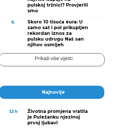
pulskoj tržnici? Provjerili
smo
Skoro 10 tisuća eura: U
6.
samo sat i pol prikupljen
rekordan iznos za
pulsku udrugu Naš san
njihov osmijeh
Prikaži više vijesti
Najnovije
Životna promjena vratila
12
h
je Puležanku njezinoj
prvoj ljubavi