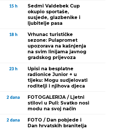
Sedmi Valdebek Cup
15
h
okupio sportaše,
susjede, glazbenike i
ljubitelje pasa
Vrhunac turističke
18
h
sezone: Pulapromet
upozorava na kašnjenja
na svim linijama javnog
gradskog prijevoza
Upisi na besplatne
23
h
radionice Junior + u
tijeku: Mogu sudjelovati
roditelji i njihova djeca
FOTOGALERIJA / Ljetni
2
dana
stilovi u Puli: Svatko nosi
modu na svoj način
FOTO / Dan pobjede i
2
dana
Dan hrvatskih branitelja