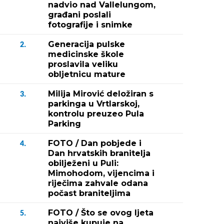
nadvio nad Vallelungom,
građani poslali
fotografije i snimke
Generacija pulske
2.
medicinske škole
proslavila veliku
obljetnicu mature
Milija Mirović deložiran s
3.
parkinga u Vrtlarskoj,
kontrolu preuzeo Pula
Parking
FOTO / Dan pobjede i
4.
Dan hrvatskih branitelja
obilježeni u Puli:
Mimohodom, vijencima i
riječima zahvale odana
počast braniteljima
FOTO / Što se ovog ljeta
5.
najviše kupuje na