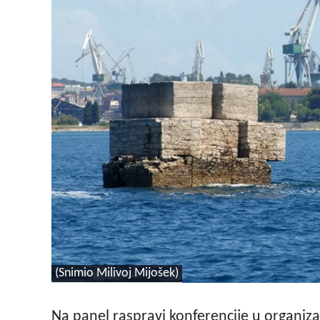
(Snimio Milivoj Mijošek)
Na panel raspravi konferencije
u organiza