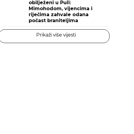
obilježeni u Puli:
Mimohodom, vijencima i
riječima zahvale odana
počast braniteljima
Prikaži više vijesti