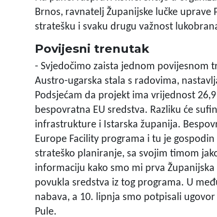
Brnos, ravnatelj Županijske lučke uprave 
stratešku i svaku drugu važnost lukobran
Povijesni trenutak
- Svjedočimo zaista jednom povijesnom tr
Austro-ugarska stala s radovima, nastavl
Podsjećam da projekt ima vrijednost 26,9 
bespovratna EU sredstva. Razliku će sufi
infrastrukture i Istarska županija. Bespo
Europe Facility programa i tu je gospodin 
strateško planiranje,
sa svojim timom jak
informaciju kako smo mi prva Županijska 
povukla sredstva iz tog programa. U me
nabava, a 10. lipnja smo potpisali ugovor
Pule.