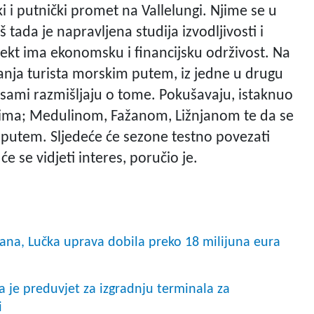
 i putnički promet na Vallelungi. Njime se u
tada je napravljena studija izvodljivosti i
jekt ima ekonomsku i financijsku održivost. Na
ja turista morskim putem, iz jedne u drugu
i sami razmišljaju o tome. Pokušavaju, istaknuo
čjima; Medulinom, Fažanom, Ližnjanom te da se
putem. Sljedeće će sezone testno povezati
e se vidjeti interes, poručio je.
rana, Lučka uprava dobila preko 18 milijuna eura
a je preduvjet za izgradnju terminala za
i