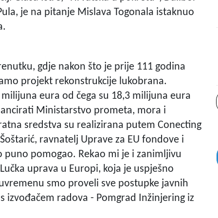
Pula, je na pitanje Mislava Togonala istaknuo
a.
enutku, gdje nakon što je prije 111 godina
jamo projekt rekonstrukcije lukobrana.
milijuna eura od čega su 18,3 milijuna eura
nancirati Ministarstvo prometa, mora i
vratna sredstva su realizirana putem Conecting
Šoštarić,
ravnatelj Uprave za EU fondove i
o puno pomogao. Rekao mi je i zanimljivu
Lučka uprava u Europi, koja je uspješno
đuvremenu smo proveli sve postupke javnih
 s izvođačem radova - Pomgrad Inžinjering iz