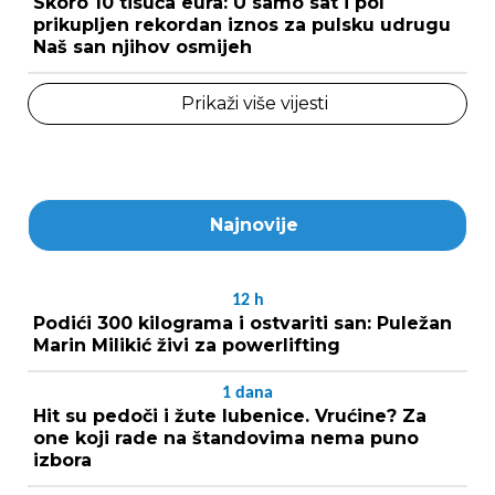
Skoro 10 tisuća eura: U samo sat i pol
prikupljen rekordan iznos za pulsku udrugu
Naš san njihov osmijeh
Prikaži više vijesti
Najnovije
12
h
Podići 300 kilograma i ostvariti san: Puležan
Marin Milikić živi za powerlifting
1
dana
Hit su pedoči i žute lubenice. Vrućine? Za
one koji rade na štandovima nema puno
izbora