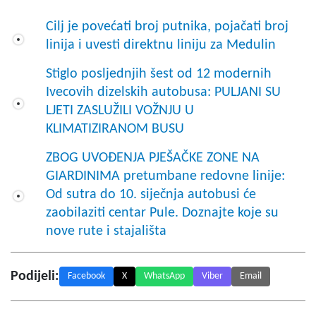
Cilj je povećati broj putnika, pojačati broj
linija i uvesti direktnu liniju za Medulin
Stiglo posljednjih šest od 12 modernih
Ivecovih dizelskih autobusa: PULJANI SU
LJETI ZASLUŽILI VOŽNJU U
KLIMATIZIRANOM BUSU
ZBOG UVOĐENJA PJEŠAČKE ZONE NA
GIARDINIMA pretumbane redovne linije:
Od sutra do 10. siječnja autobusi će
zaobilaziti centar Pule. Doznajte koje su
nove rute i stajališta
Podijeli:
Facebook
X
WhatsApp
Viber
Email