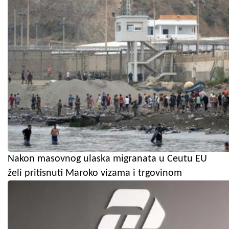
Nakon masovnog ulaska migranata u Ceutu EU
želi pritisnuti Maroko vizama i trgovinom