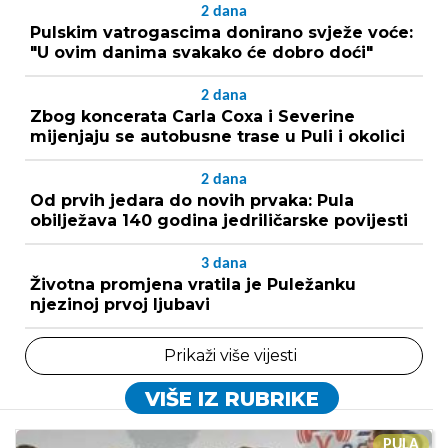
2
dana
Pulskim vatrogascima donirano svježe voće:
"U ovim danima svakako će dobro doći"
2
dana
Zbog koncerata Carla Coxa i Severine
mijenjaju se autobusne trase u Puli i okolici
2
dana
Od prvih jedara do novih prvaka: Pula
obilježava 140 godina jedriličarske povijesti
3
dana
Životna promjena vratila je Puležanku
njezinoj prvoj ljubavi
Prikaži više vijesti
VIŠE IZ RUBRIKE
PULA