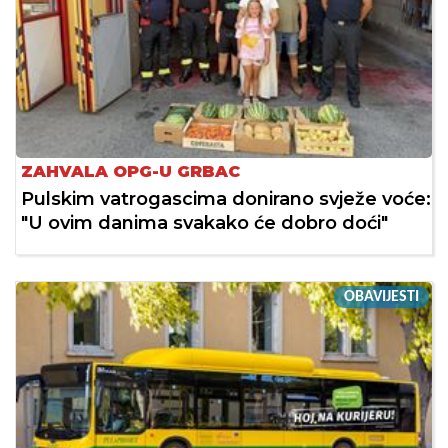
ZAHVALA OPG-U GRBAC
Pulskim vatrogascima donirano svježe voće:
"U ovim danima svakako će dobro doći"
OBAVIJESTI