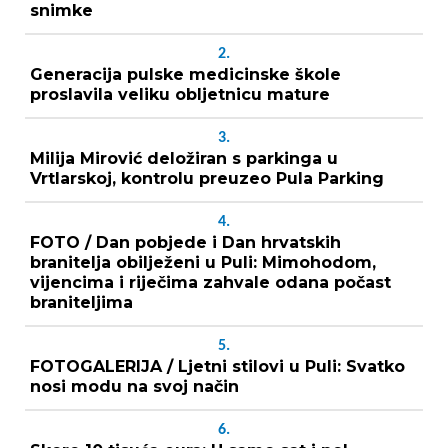
snimke
2.
Generacija pulske medicinske škole
proslavila veliku obljetnicu mature
3.
Milija Mirović deložiran s parkinga u
Vrtlarskoj, kontrolu preuzeo Pula Parking
4.
FOTO / Dan pobjede i Dan hrvatskih
branitelja obilježeni u Puli: Mimohodom,
vijencima i riječima zahvale odana počast
braniteljima
5.
FOTOGALERIJA / Ljetni stilovi u Puli: Svatko
nosi modu na svoj način
6.