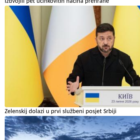
izdvojili pet učinkovitih načina prehrane
Zelenskij dolazi u prvi službeni posjet Srbiji