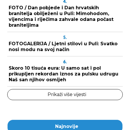
4.
FOTO / Dan pobjede i Dan hrvatskih
branitelja obilježeni u Puli: Mimohodom,
vijencima i riječima zahvale odana počast
braniteljima
5.
FOTOGALERIJA / Ljetni stilovi u Puli: Svatko
nosi modu na svoj način
6.
Skoro 10 tisuća eura: U samo sat i pol
prikupljen rekordan iznos za pulsku udrugu
Naš san njihov osmijeh
Prikaži više vijesti
Najnovije