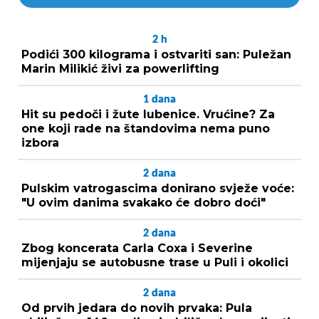
2
h
Podići 300 kilograma i ostvariti san: Puležan
Marin Milikić živi za powerlifting
1
dana
Hit su pedoči i žute lubenice. Vrućine? Za
one koji rade na štandovima nema puno
izbora
2
dana
Pulskim vatrogascima donirano svježe voće:
"U ovim danima svakako će dobro doći"
2
dana
Zbog koncerata Carla Coxa i Severine
mijenjaju se autobusne trase u Puli i okolici
2
dana
Od prvih jedara do novih prvaka: Pula