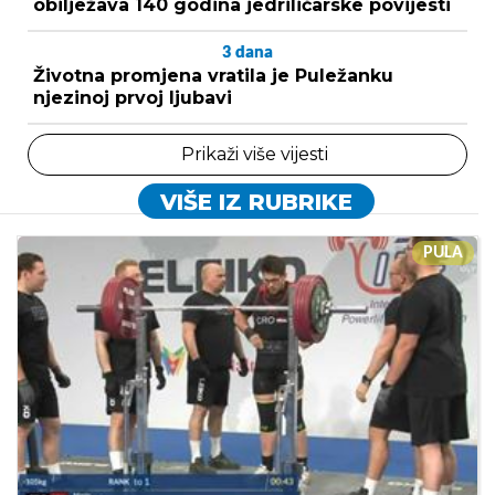
obilježava 140 godina jedriličarske povijesti
3
dana
Životna promjena vratila je Puležanku
njezinoj prvoj ljubavi
Prikaži više vijesti
VIŠE IZ RUBRIKE
PULA