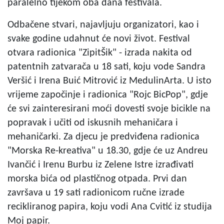
paralelno tijekom oba dana festivala.
Odbačene stvari, najavljuju organizatori, kao i
svake godine udahnut će novi život. Festival
otvara radionica "ZipitŠik" - izrada nakita od
patentnih zatvarača u 18 sati, koju vode Sandra
Veršić i Irena Buić Mitrović iz MedulinArta. U isto
vrijeme započinje i radionica "Rojc BicPop", gdje
će svi zainteresirani moći dovesti svoje bicikle na
popravak i učiti od iskusnih mehaničara i
mehaničarki. Za djecu je predviđena radionica
"Morska Re-kreativa" u 18.30, gdje će uz Andreu
Ivančić i Irenu Burbu iz Zelene Istre izrađivati
morska bića od plastičnog otpada. Prvi dan
završava u 19 sati radionicom ručne izrade
recikliranog papira, koju vodi Ana Cvitić iz studija
Moj papir.