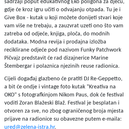
sadržaji poput edukativnog Eko poligona za djecu,
gdje će kroz igru učiti o odvajanju otpada. Tu je i
Give Box - kutak u koji možete donijeti stvari koje
vam više ne trebaju, a zauzvrat uzeti ono što vam
zatreba od odjeće, knjiga, ploča, do modnih
dodataka. Modna revija i prodajna izložba
reciklirane odjeće pod nazivom Funky Patchwork
Pičvajz predstavit će rad dizajnerice Marine
Štembergar i polaznica njezinih reuse radionica.
Cijeli događaj glazbeno će pratiti DJ Re-Geppetto,
a bit će ondje i vintage foto kutak "Kreativa na
OKO" s fotografkinjom Nikom Paus, dok će festival
voditi Zoran Blažeski Blaž. Festival je besplatan i
otvoren za sve, no zbog ograničenog broja mjesta
prijave na radionice su obavezne putem e-maila:
ured@zelena-istra.hr
.