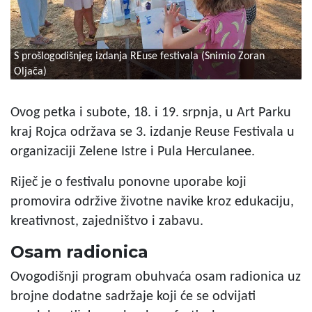
S prošlogodišnjeg izdanja REuse festivala (Snimio Zoran
Oljača)
Ovog petka i subote, 18. i 19. srpnja, u Art Parku
kraj Rojca održava se 3. izdanje Reuse Festivala u
organizaciji Zelene Istre i Pula Herculanee.
Riječ je o festivalu ponovne uporabe koji
promovira održive životne navike kroz edukaciju,
kreativnost, zajedništvo i zabavu.
Osam radionica
Ovogodišnji program obuhvaća osam radionica uz
brojne dodatne sadržaje koji će se odvijati